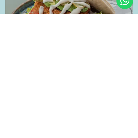
🍔
Gua Bao
Asian Burgers esponjosas
Ir a la categoría