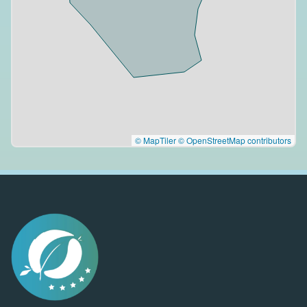
© MapTiler
© OpenStreetMap contributors