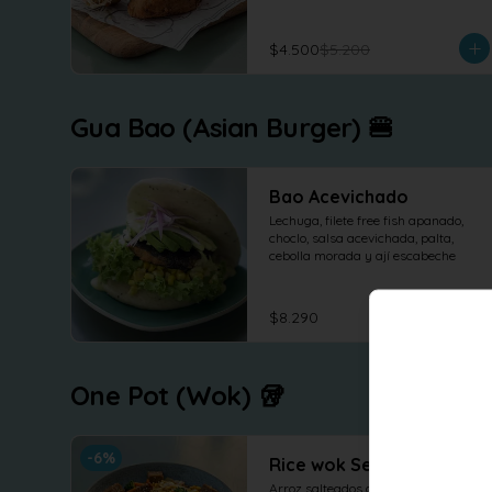
$4.500
$5.200
Gua Bao (Asian Burger) 🍔
Bao Acevichado
Lechuga, filete free fish apanado, 
choclo, salsa acevichada, palta, 
cebolla morada y ají escabeche
$8.290
One Pot (Wok) 🥡
-
6
%
Rice wok Seitan
Arroz salteados al wok con seitan 