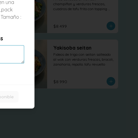
en una
champiñon y verduras frescas, 
a,pack
cuadros de tofu frito con topping 
salsa teriyaki
 Tamaño :
$8.499
es
Yakisoba seitan
Fideos de trigo con seitan salteado 
al wok con verduras frescas, brocoli, 
zanahoria, repollo. tofu revuelto
$8.990
ponible