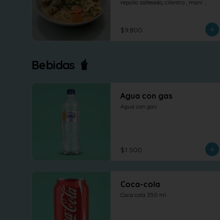
repollo salteado, cilantro , maní 
dulce y nori.
$9.800
Bebidas 🧋
Agua con gas
Agua con gas
$1.500
Coca-cola
Coca cola 350 ml