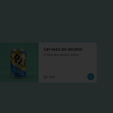
Cerveza sin alcohol
Cristal cero alcohol 350cc
$2.500