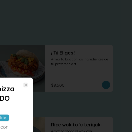
¡ Tú Eliges !
Arma tu bao con los ingredientes de 
tu preferencia ♥
$8.500
izza
Close
ADO
ible
Rice wok tofu teriyaki
 con
Arroz salteado al wok con 