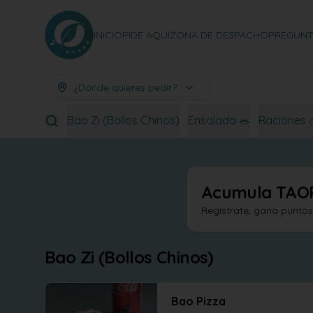
INICIO
PIDE AQUÍ
ZONA DE DESPACHO
PREGUNT
¿Dónde quieres pedir?
Bao Zi (Bollos Chinos)
Ensalada 🥗
Raciones 
Acumula
TAO
Regístrate, gana punto
Bao Zi (Bollos Chinos)
Bao Pizza