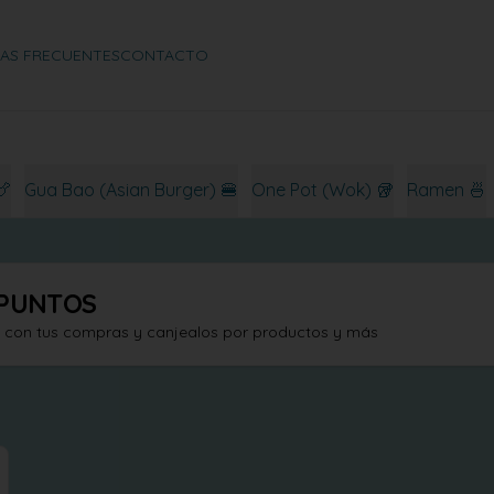
AS FRECUENTES
CONTACTO
🍗
Gua Bao (Asian Burger) 🍔
One Pot (Wok) 🥡
Ramen 🍜
PUNTOS
s con tus compras y canjealos por productos y más