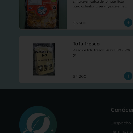
shitake en salsa de tomate, listo 
para calentar y servir, excelente 
para sandwich o para otras 
elaboraciones.
$5.500
Tofu fresco
Pieza de tofu fresco. Peso: 800 - 900 
gr
$4.200
Conóce
Despacho
Términos y