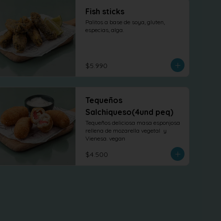
Fish sticks
Palitos a base de soya, gluten, 
especias, alga.
$5.990
Tequeños
Salchiqueso(4und peq)
Tequeños deliciosa masa esponjosa 
rellena de mozarella vegetal  y 
Vienesa. vegan
$4.500