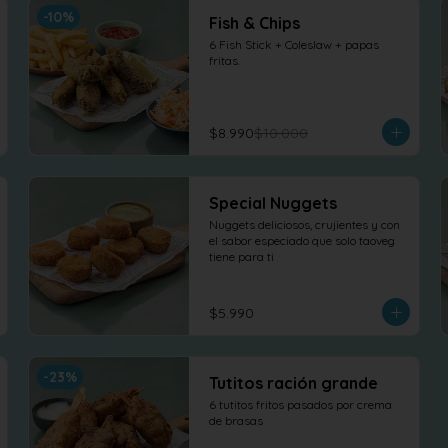
-
10
%
Fish & Chips
6 Fish Stick + Coleslaw + papas 
fritas.
$8.990
$10.000
Special Nuggets
Nuggets deliciosos, crujientes y con 
el sabor especiado que solo taoveg 
tiene para ti
$5.990
-
23
%
Tutitos ración grande
6 tutitos fritos pasados por crema 
de brasas