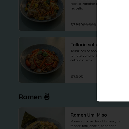
repollo, zanahoria, brocoli , tofu 
revuelto
$7.990
$8.500
Tallarin saltado
Tallarines saltados con seitan, 
tomate, zanahoria, pimentón y 
cebolla al wok
$9.500
Ramen 🍜
Ramen Umi Miso
Ramen a base de caldo miso, fish 
tender, tofu, choclo, zanahoria, 