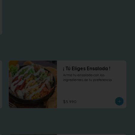
¡ Tú Eliges Ensalada !
Arma tu ensalada con los 
ingredientes de tu preferencia
$5.990