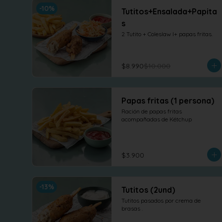
-
10
%
Tutitos+Ensalada+Papita
s
2 Tutito + Coleslaw l+ papas fritas.
$8.990
$10.000
Papas fritas (1 persona)
Ración de papas fritas 
acompañadas de Kétchup
$3.900
-
13
%
Tutitos (2und)
Tutitos pasados por crema de 
brasas .