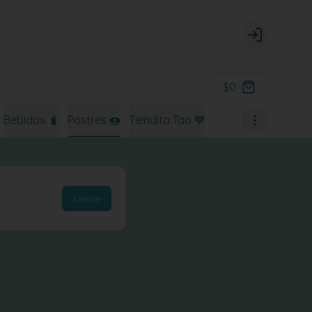
Login
$0
Bebidas 🧋
Postres 🍩
Tiendita Tao 💙
Únete