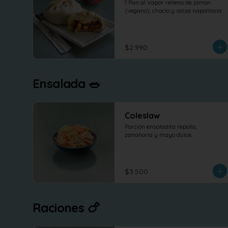
1 Pan al Vapor relleno de jamón 
(vegano), choclo y salsa napolitana
$2.990
Ensalada 🥗
Coleslaw
Porción ensaladita repollo, 
zanahoria y mayo dulce.
$3.500
Raciones 🍗