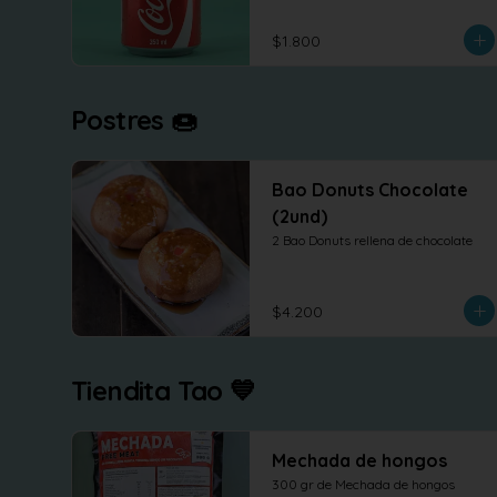
$1.800
Postres 🍩
Bao Donuts Chocolate
(2und)
2 Bao Donuts rellena de chocolate
$4.200
Tiendita Tao 💙
Mechada de hongos
300 gr de Mechada de hongos 