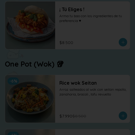
¡ Tú Eliges !
Arma tu bao con los ingredientes de tu 
preferencia ♥
$8.500
One Pot (Wok) 🥡
-
6
%
Rice wok Seitan
Arroz salteados al wok con seitan repollo, 
zanahoria, brocoli , tofu revuelto
$7.990
$8.500