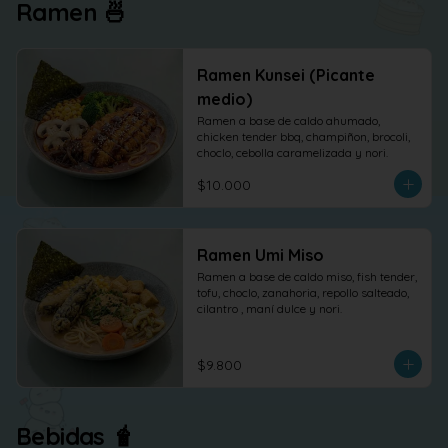
Ramen 🍜
Ramen Kunsei (Picante
medio)
Ramen a base de caldo ahumado, 
chicken tender bbq, champiñon, brocoli, 
choclo, cebolla caramelizada y nori.
$10.000
Ramen Umi Miso
Ramen a base de caldo miso, fish tender, 
tofu, choclo, zanahoria, repollo salteado, 
cilantro , maní dulce y nori.
$9.800
Bebidas 🧋