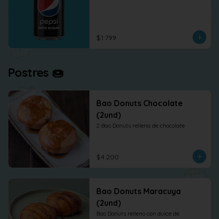
$1.799
Postres 🍩
Bao Donuts Chocolate
(2und)
2 Bao Donuts rellena de chocolate
$4.200
Bao Donuts Maracuya
(2und)
Bao Donuts relleno con dulce de 