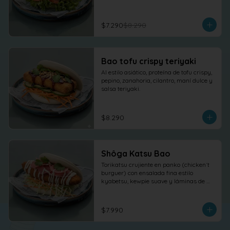
$7.290
$8.290
Bao tofu crispy teriyaki
Al estilo asiático, proteína de tofu crispy, 
pepino, zanahoria, cilantro, maní dulce y 
salsa teriyaki.
$8.290
Shôga Katsu Bao
Torikatsu crujiente en panko (chicken´t 
burguer) con ensalada fina estilo 
kyabetsu, kewpie suave y láminas de 
shõga (jengibre encurtido) como 
protagonista, terminado con 
cilantro fresco.
$7.990