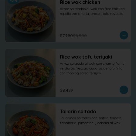
-
6
%
Rice wok chicken
Arroz salteados al wok con free chicken, 
repollo, zanahoria, brocoli, tofu revuelto
$7.990
$8.500
Rice wok tofu teriyaki
Arroz salteado al wok con champiñon y 
verduras frescas, cuadros de tofu frito 
con topping salsa teriyaki
$8.499
Tallarin saltado
Tallarines saltados con seitan, tomate, 
zanahoria, pimentón y cebolla al wok