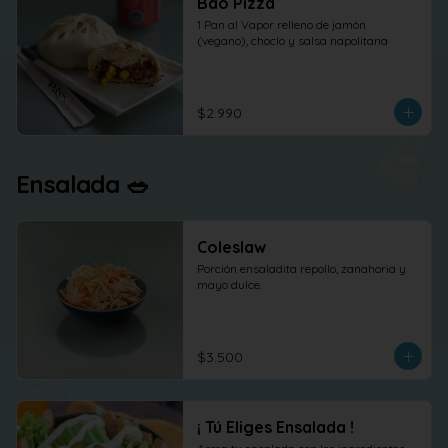
Bao Pizza
1 Pan al Vapor relleno de jamón 
(vegano), choclo y salsa napolitana
$2.990
Ensalada 🥗
Coleslaw
Porción ensaladita repollo, zanahoria y 
mayo dulce.
$3.500
¡ Tú Eliges Ensalada !