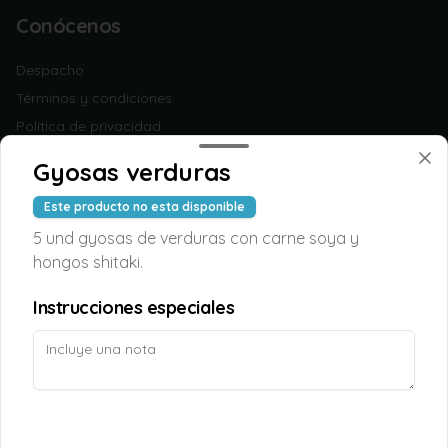
Conócenos
Despacho
Términos y condiciones
Política de privacidad
Redes sociales
Gyosas verduras
Este producto no esta disponible
Instagram
5 und gyosas de verduras con carne soya y
Facebook
hongos shitaki.
Mi cuenta
Instrucciones especiales
Pedir
TAOPUNTOS
Iniciar sesión