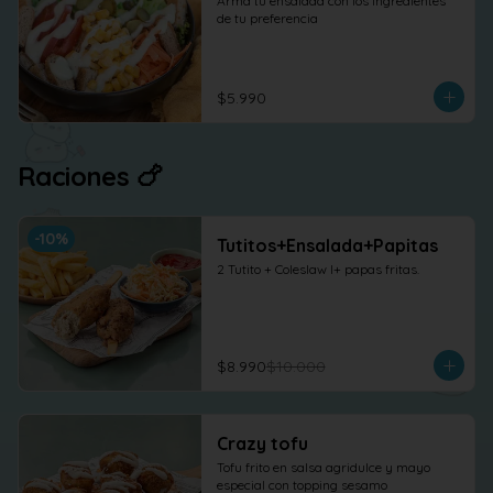
Arma tu ensalada con los ingredientes 
de tu preferencia
$5.990
Raciones 🍗
-
10
%
Tutitos+Ensalada+Papitas
2 Tutito + Coleslaw l+ papas fritas.
$8.990
$10.000
Crazy tofu
Tofu frito en salsa agridulce y mayo 
especial con topping sesamo