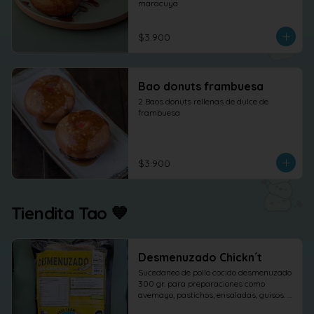
maracuya
$3.900
Bao donuts frambuesa
2 Baos donuts rellenas de dulce de 
frambuesa
$3.900
Tiendita Tao 💙
Desmenuzado Chickn´t
Sucedaneo de pollo cocido desmenuzado 
300 gr. para preparaciones como 
avemayo, pastichos, ensaladas, guisos. 
etc.