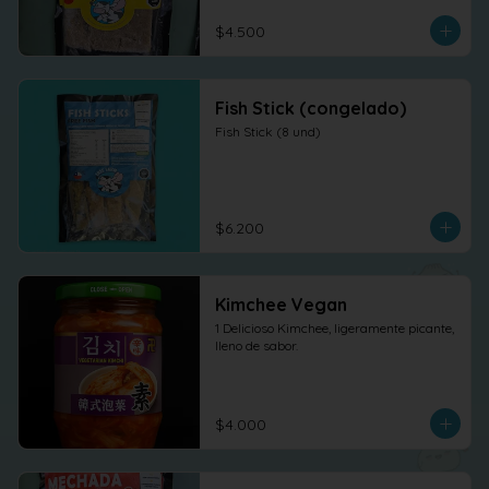
$4.500
Fish Stick (congelado)
Fish Stick (8 und)
$6.200
Kimchee Vegan
1 Delicioso Kimchee, ligeramente picante, 
lleno de sabor.
$4.000