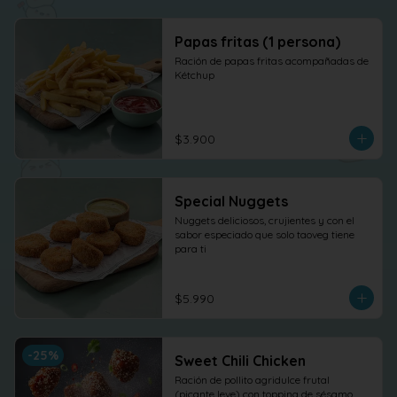
Papas fritas (1 persona)
Ración de papas fritas acompañadas de 
Kétchup
$3.900
Special Nuggets
Nuggets deliciosos, crujientes y con el 
sabor especiado que solo taoveg tiene 
para ti
$5.990
-
25
%
Sweet Chili Chicken
Ración de pollito agridulce frutal 
(picante leve) con topping de sésamo. 