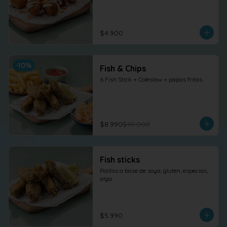
$4.900
-
10
%
Fish & Chips
6 Fish Stick + Coleslaw + papas fritas.
$8.990
$10.000
Fish sticks
Palitos a base de soya, gluten, especias, 
alga.
$5.990