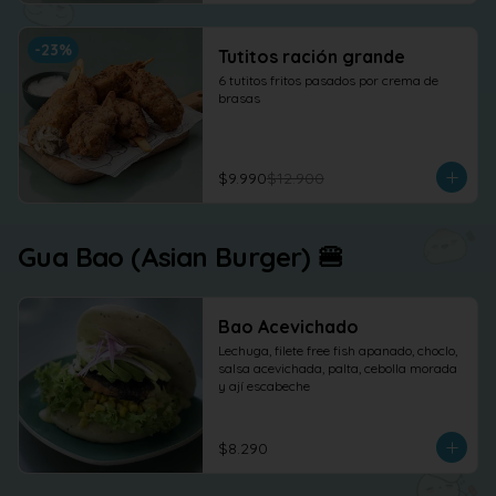
-
23
%
Tutitos ración grande
6 tutitos fritos pasados por crema de 
brasas
$9.990
$12.900
Gua Bao (Asian Burger) 🍔
Bao Acevichado
Lechuga, filete free fish apanado, choclo, 
salsa acevichada, palta, cebolla morada 
y ají escabeche
$8.290