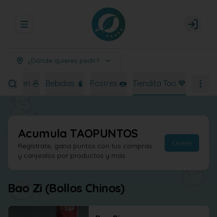
Abrir menu de navegación
Login
¿Dónde quieres pedir?
Ramen 🍜
Bebidas 🧋
Postres 🍩
Tiendita Tao 💙
Acumula
TAOPUNTOS
Únete
Regístrate, gana puntos con tus compras
y canjealos por productos y más
Bao Zi (Bollos Chinos)