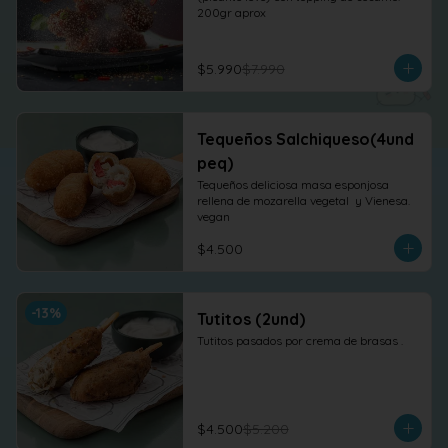
200gr aprox
$5.990
$7.990
Tequeños Salchiqueso(4und
peq)
Tequeños deliciosa masa esponjosa 
rellena de mozarella vegetal  y Vienesa. 
vegan
$4.500
-
13
%
Tutitos (2und)
Tutitos pasados por crema de brasas .
$4.500
$5.200