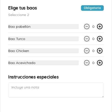
Conócenos
Elige tus baos
Obligatorio
Seleccione 2
Despacho
Términos y condiciones
Bao pabellón
0
Política de privacidad
Bao Turco
0
Redes sociales
Bao Chicken
0
Instagram
Facebook
Bao Acevichado
0
Mi cuenta
Instrucciones especiales
Pedir
TAOPUNTOS
Iniciar sesión