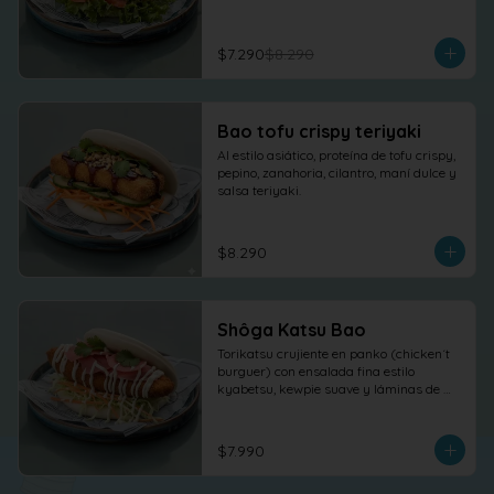
$7.290
$8.290
Bao tofu crispy teriyaki
Al estilo asiático, proteína de tofu crispy, 
pepino, zanahoria, cilantro, maní dulce y 
salsa teriyaki.
$8.290
Shôga Katsu Bao
Torikatsu crujiente en panko (chicken´t 
burguer) con ensalada fina estilo 
kyabetsu, kewpie suave y láminas de 
shõga (jengibre encurtido) como 
protagonista, terminado con 
cilantro fresco.
$7.990