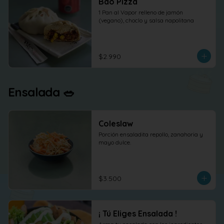
Bao Pizza
1 Pan al Vapor relleno de jamón 
(vegano), choclo y salsa napolitana
$2.990
Ensalada 🥗
Coleslaw
Porción ensaladita repollo, zanahoria y 
mayo dulce.
$3.500
¡ Tú Eliges Ensalada !