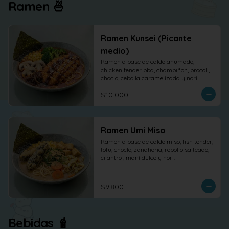
Ramen 🍜
Ramen Kunsei (Picante
medio)
Ramen a base de caldo ahumado, 
chicken tender bbq, champiñon, brocoli, 
choclo, cebolla caramelizada y nori.
$10.000
Ramen Umi Miso
Ramen a base de caldo miso, fish tender, 
tofu, choclo, zanahoria, repollo salteado, 
cilantro , maní dulce y nori.
$9.800
Bebidas 🧋