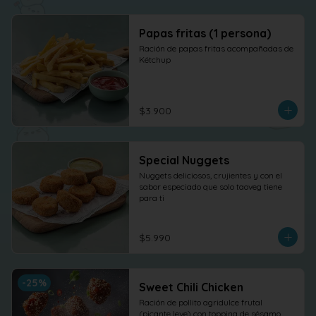
Papas fritas (1 persona)
Ración de papas fritas acompañadas de 
Kétchup
$3.900
Special Nuggets
Nuggets deliciosos, crujientes y con el 
sabor especiado que solo taoveg tiene 
para ti
$5.990
-
25
%
Sweet Chili Chicken
Ración de pollito agridulce frutal 
(picante leve) con topping de sésamo. 