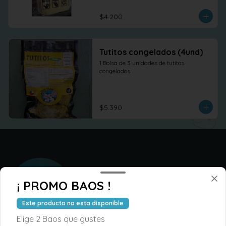
$4.200
Tutitos congelados (4und)
1 Bolsa de 3 unidades de tutitos 
congelados
$5.390
¡ PROMO BAOS !
Este producto no esta disponible
Elige 2 Baos que gustes