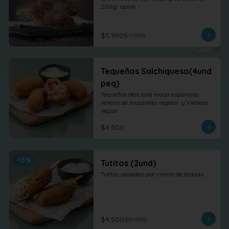
200gr aprox
$5.990
$7.990
Tequeños Salchiqueso(4und
peq)
Tequeños deliciosa masa esponjosa 
rellena de mozarella vegetal  y Vienesa. 
vegan
$4.500
-
13
%
Tutitos (2und)
Tutitos pasados por crema de brasas .
$4.500
$5.200