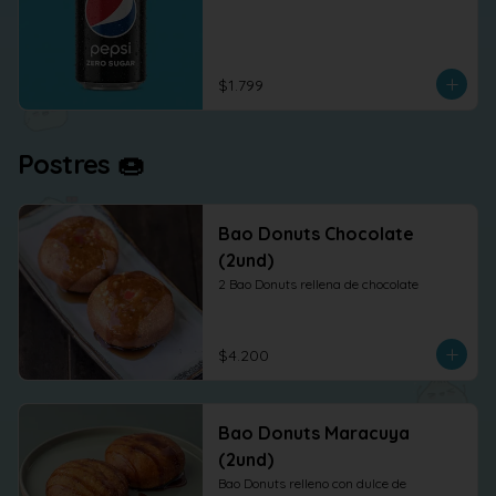
$1.799
Postres 🍩
Bao Donuts Chocolate
(2und)
2 Bao Donuts rellena de chocolate
$4.200
Bao Donuts Maracuya
(2und)
Bao Donuts relleno con dulce de 