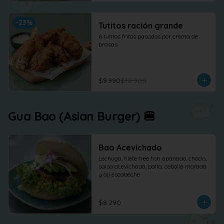
-
23
%
Tutitos ración grande
6 tutitos fritos pasados por crema de 
brasas
$9.990
$12.900
Gua Bao (Asian Burger) 🍔
Bao Acevichado
Lechuga, filete free fish apanado, choclo, 
salsa acevichada, palta, cebolla morada 
y ají escabeche
$8.290