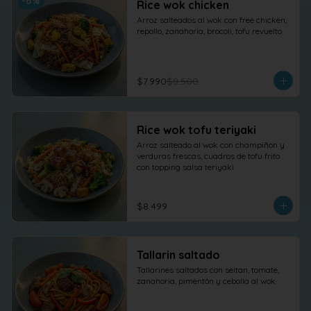
-
6
%
Rice wok chicken
Arroz salteados al wok con free chicken, 
repollo, zanahoria, brocoli, tofu revuelto
$7.990
$8.500
Rice wok tofu teriyaki
Arroz salteado al wok con champiñon y 
verduras frescas, cuadros de tofu frito 
con topping salsa teriyaki
$8.499
Tallarin saltado
Tallarines saltados con seitan, tomate, 
zanahoria, pimentón y cebolla al wok