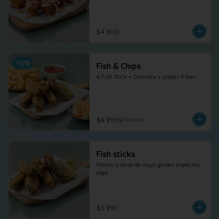
$4.900
-
10
%
Fish & Chips
6 Fish Stick + Coleslaw + papas fritas.
$8.990
$10.000
Fish sticks
Palitos a base de soya, gluten, especias, 
alga.
$5.990