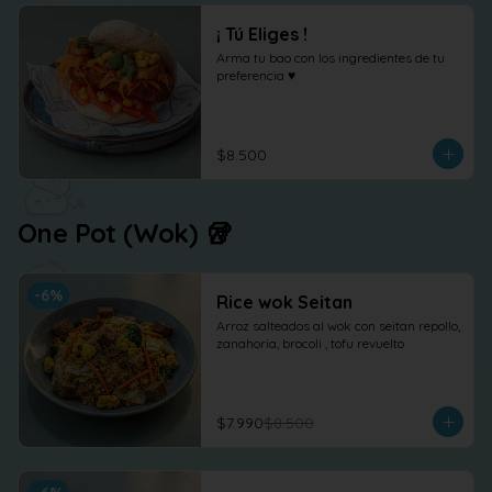
¡ Tú Eliges !
Arma tu bao con los ingredientes de tu 
preferencia ♥
$8.500
One Pot (Wok) 🥡
-
6
%
Rice wok Seitan
Arroz salteados al wok con seitan repollo, 
zanahoria, brocoli , tofu revuelto
$7.990
$8.500