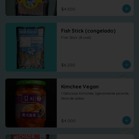
$4.500
Fish Stick (congelado)
Fish Stick (8 und)
$6.200
Kimchee Vegan
1 Delicioso Kimchee, ligeramente picante, 
lleno de sabor.
$4.000