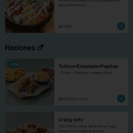
Arma tu ensalada con los ingredientes 
de tu preferencia
$5.990
Raciones 🍗
-
10
%
Tutitos+Ensalada+Papitas
2 Tutito + Coleslaw l+ papas fritas.
$8.990
$10.000
Crazy tofu
Tofu frito en salsa agridulce y mayo 
especial con topping sesamo