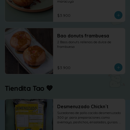
maracuya
$3.900
Bao donuts frambuesa
2 Baos donuts rellenas de dulce de 
frambuesa
$3.900
Tiendita Tao 💙
Desmenuzado Chickn´t
Sucedaneo de pollo cocido desmenuzado 
300 gr. para preparaciones como 
avemayo, pastichos, ensaladas, guisos. 
etc.