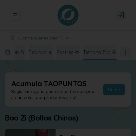
Abrir menu de navegación
Login
¿Dónde quieres pedir?
Ramen 🍜
Bebidas 🧋
Postres 🍩
Tiendita Tao 💙
Acumula
TAOPUNTOS
Únete
Regístrate, gana puntos con tus compras
y canjealos por productos y más
Bao Zi (Bollos Chinos)