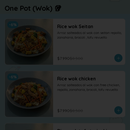
One Pot (Wok) 🥡
-
6
%
Rice wok Seitan
Arroz salteados al wok con seitan repollo, 
zanahoria, brocoli , tofu revuelto
$7.990
$8.500
-
6
%
Rice wok chicken
Arroz salteados al wok con free chicken, 
repollo, zanahoria, brocoli, tofu revuelto
$7.990
$8.500