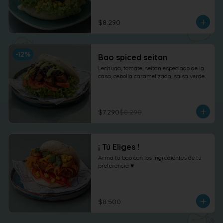
$8.290
-
12
%
Bao spiced seitan
Lechuga, tomate, seitan especiado de la 
casa, cebolla caramelizada, salsa verde.
$7.290
$8.290
¡ Tú Eliges !
Arma tu bao con los ingredientes de tu 
preferencia ♥
$8.500