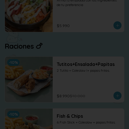
Arma tu ensalada con los ingredientes 
de tu preferencia
$5.990
Raciones 🍗
-
10
%
Tutitos+Ensalada+Papitas
2 Tutito + Coleslaw l+ papas fritas.
$8.990
$10.000
-
10
%
Fish & Chips
6 Fish Stick + Coleslaw + papas fritas.