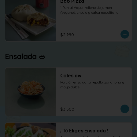
Bao Pizza
1 Pan al Vapor relleno de jamón 
(vegano), choclo y salsa napolitana
$2.990
Ensalada 🥗
Coleslaw
Porción ensaladita repollo, zanahoria y 
mayo dulce.
$3.500
¡ Tú Eliges Ensalada !