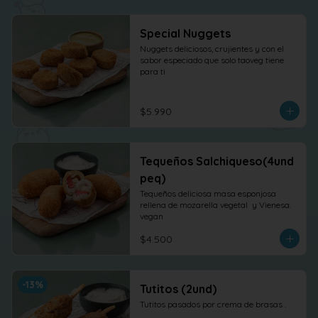
Special Nuggets
Nuggets deliciosos, crujientes y con el 
sabor especiado que solo taoveg tiene 
para ti
$5.990
Tequeños Salchiqueso(4und
peq)
Tequeños deliciosa masa esponjosa 
rellena de mozarella vegetal  y Vienesa. 
vegan
$4.500
-
13
%
Tutitos (2und)
Tutitos pasados por crema de brasas .