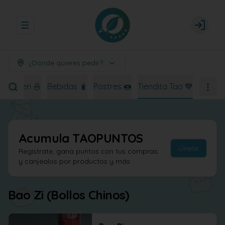
Abrir menu de navegación
Login
¿Dónde quieres pedir?
Ramen 🍜
Bebidas 🧋
Postres 🍩
Tiendita Tao 💙
Acumula
TAOPUNTOS
Únete
Regístrate, gana puntos con tus compras
y canjealos por productos y más
Bao Zi (Bollos Chinos)