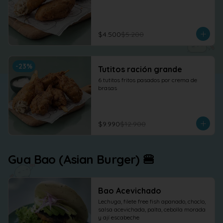
$4.500
$5.200
-
23
%
Tutitos ración grande
6 tutitos fritos pasados por crema de 
brasas
$9.990
$12.900
Gua Bao (Asian Burger) 🍔
Bao Acevichado
Lechuga, filete free fish apanado, choclo, 
salsa acevichada, palta, cebolla morada 
y ají escabeche