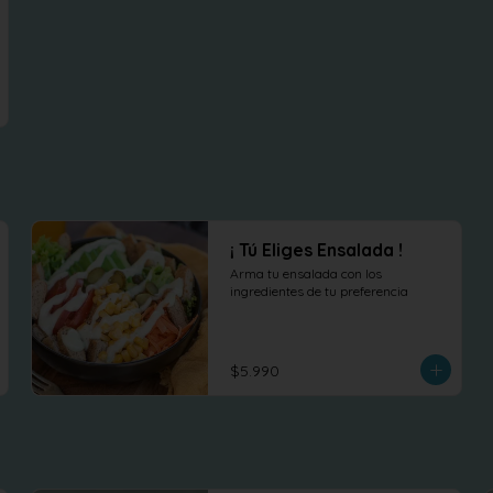
¡ Tú Eliges Ensalada !
Arma tu ensalada con los 
ingredientes de tu preferencia
$5.990