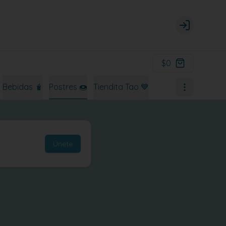
Login
$0
Bebidas 🧋
Postres 🍩
Tiendita Tao 💙
Únete