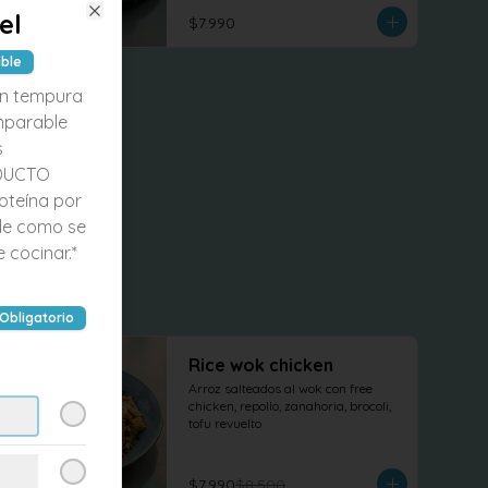
terminado con cilantro fresco.
el
$7.990
Close
ible
 en tempura
mparable
s
ODUCTO
oteína por
 de como se
 cocinar.*
Obligatorio
-
6
%
Rice wok chicken
Arroz salteados al wok con free 
chicken, repollo, zanahoria, brocoli, 
tofu revuelto
$7.990
$8.500