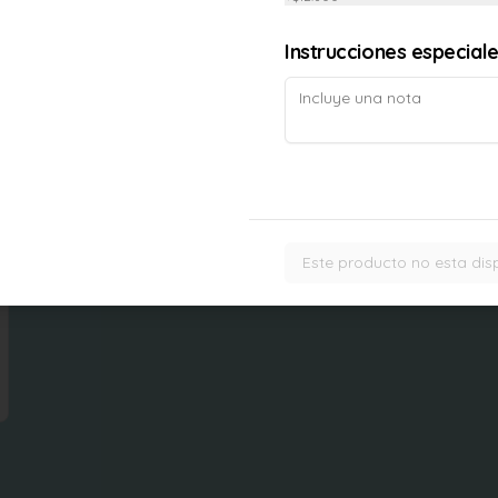
Instrucciones especial
Tallarin saltado
Tallarines saltados con seitan, 
tomate, zanahoria, pimentón y 
cebolla al wok
$9.500
Este producto no esta dis