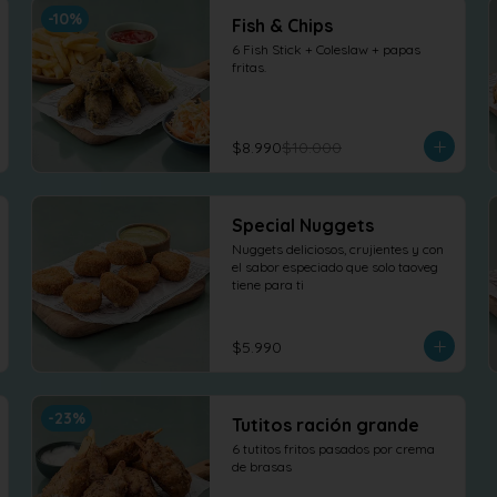
-
10
%
Fish & Chips
6 Fish Stick + Coleslaw + papas 
fritas.
$8.990
$10.000
Special Nuggets
Nuggets deliciosos, crujientes y con 
el sabor especiado que solo taoveg 
tiene para ti
$5.990
-
23
%
Tutitos ración grande
6 tutitos fritos pasados por crema 
de brasas