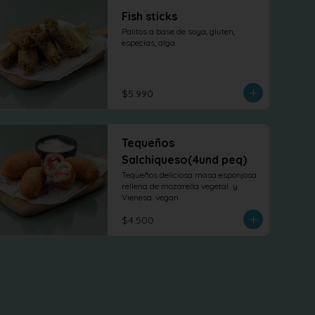
Fish sticks
Palitos a base de soya, gluten, 
especias, alga.
$5.990
Tequeños
Salchiqueso(4und peq)
Tequeños deliciosa masa esponjosa 
rellena de mozarella vegetal  y 
Vienesa. vegan
$4.500