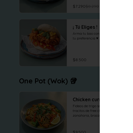
$7.290
$8.290
¡ Tú Eliges !
Arma tu bao con los ingredientes de 
tu preferencia ♥
$8.500
One Pot (Wok) 🥡
Chicken curry
Fideos de trigo salteados con 
trocitos de free chicken, pimenton, 
zanahoria, brocoli y cebolla al wok 
en salsa curry, cilantro maní y 
limón.
$9.500