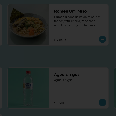
Ramen Umi Miso
Ramen a base de caldo miso, fish 
tender, tofu, choclo, zanahoria, 
repollo salteado, cilantro , maní 
dulce y nori.
$9.800
Agua sin gas
Agua sin gas
$1.500