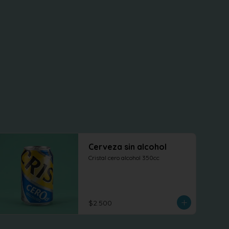
Cerveza sin alcohol
Cristal cero alcohol 350cc
$2.500