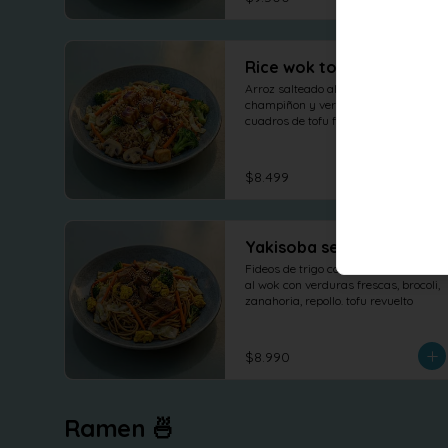
Rice wok tofu teriyaki
Arroz salteado al wok con 
champiñon y verduras frescas, 
cuadros de tofu frito con topping 
salsa teriyaki
$8.499
Yakisoba seitan
Fideos de trigo con seitan salteado 
al wok con verduras frescas, brocoli, 
zanahoria, repollo. tofu revuelto
$8.990
Ramen 🍜