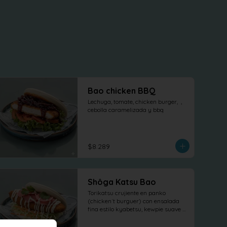
Bao chicken BBQ
Lechuga, tomate, chicken burger,  , 
cebolla caramelizada y bbq
$8.289
Shôga Katsu Bao
Torikatsu crujiente en panko 
(chicken´t burguer) con ensalada 
fina estilo kyabetsu, kewpie suave y 
láminas de shõga (jengibre 
encurtido) como protagonista, 