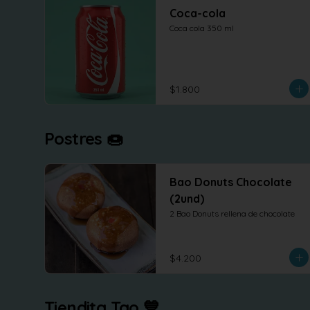
Coca-cola
Coca cola 350 ml
$1.800
Postres 🍩
Bao Donuts Chocolate
(2und)
2 Bao Donuts rellena de chocolate
$4.200
Tiendita Tao 💙