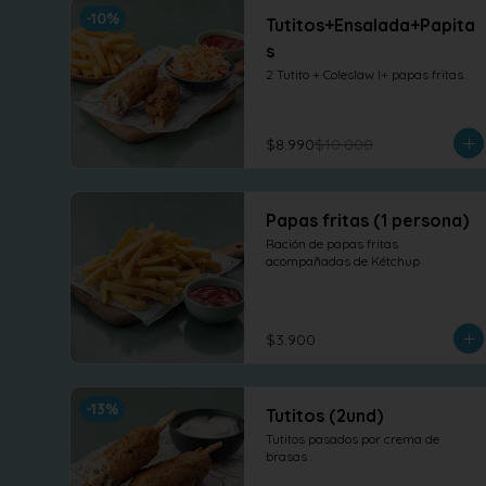
-
10
%
Tutitos+Ensalada+Papita
s
2 Tutito + Coleslaw l+ papas fritas.
$8.990
$10.000
Papas fritas (1 persona)
Ración de papas fritas 
acompañadas de Kétchup
$3.900
-
13
%
Tutitos (2und)
Tutitos pasados por crema de 
brasas .