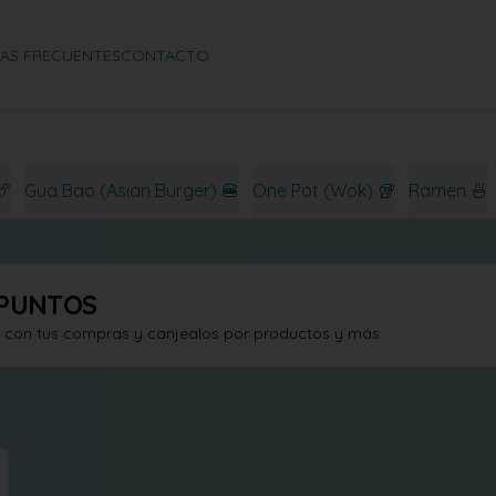
AS FRECUENTES
CONTACTO
🍗
Gua Bao (Asian Burger) 🍔
One Pot (Wok) 🥡
Ramen 🍜
PUNTOS
s con tus compras y canjealos por productos y más