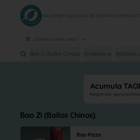
INICIO
PIDE AQUÍ
ZONA DE DESPACHO
PREGUNT
¿Dónde quieres pedir?
Bao Zi (Bollos Chinos)
Ensalada 🥗
Raciones 
Acumula
TAO
Regístrate, gana punto
Bao Zi (Bollos Chinos)
Bao Pizza