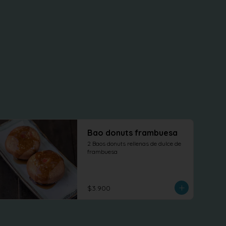
Bao donuts frambuesa
2 Baos donuts rellenas de dulce de 
frambuesa
$3.900