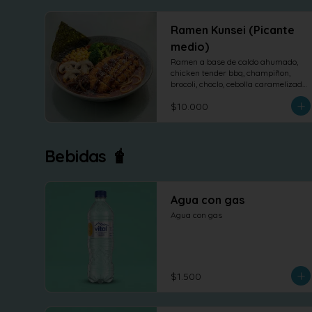
Ramen Kunsei (Picante
medio)
Ramen a base de caldo ahumado, 
chicken tender bbq, champiñon, 
brocoli, choclo, cebolla caramelizada 
y nori.
$10.000
Bebidas 🧋
Agua con gas
Agua con gas
$1.500