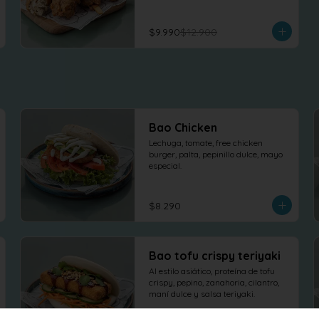
$9.990
$12.900
Bao Chicken
Lechuga, tomate, free chicken 
burger, palta, pepinillo dulce, mayo 
especial.
$8.290
Bao tofu crispy teriyaki
Al estilo asiático, proteína de tofu 
crispy, pepino, zanahoria, cilantro, 
maní dulce y salsa teriyaki.