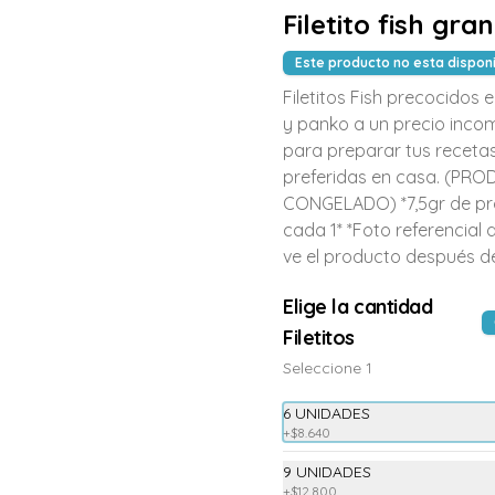
Filetito fish gran
$8.290
Este producto no esta dispon
Filetitos Fish precocidos
y panko a un precio inco
para preparar tus receta
preferidas en casa. (PR
CONGELADO) *7,5gr de pr
cada 1* *Foto referencial
ve el producto después de
Elige la cantidad
Filetitos
-
6
%
Seleccione 1
Rice wok Seitan
Arroz salteados al wok con seitan 
repollo, zanahoria, brocoli , tofu 
6 UNIDADES
revuelto
+
$8.640
9 UNIDADES
$7.990
$8.500
+
$12.800