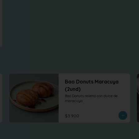
Bao Donuts Maracuya
(2und)
Bao Donuts relleno con dulce de 
maracuya
$3.900