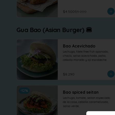
$4.500
$5.200
Gua Bao (Asian Burger) 🍔
Bao Acevichado
Lechuga, filete free fish apanado, 
choclo, salsa acevichada, palta, 
cebolla morada y ají escabeche
$8.290
-
12
%
Bao spiced seitan
Lechuga, tomate, seitan especiado 
de la casa, cebolla caramelizada, 
salsa verde.