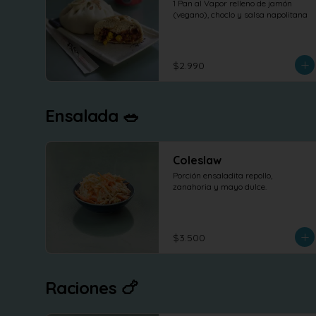
1 Pan al Vapor relleno de jamón 
(vegano), choclo y salsa napolitana
$2.990
Ensalada 🥗
Coleslaw
Porción ensaladita repollo, 
zanahoria y mayo dulce.
$3.500
Raciones 🍗