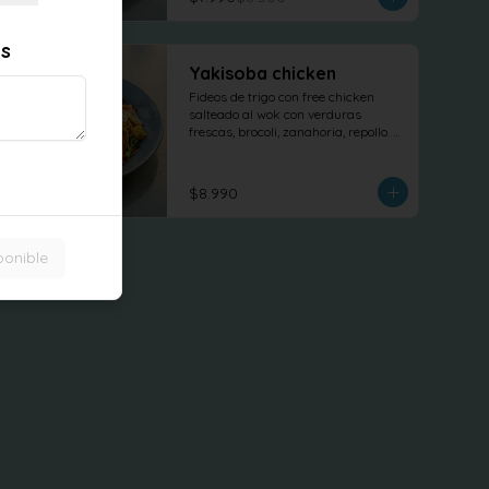
es
Yakisoba chicken
Fideos de trigo con free chicken 
salteado al wok con verduras 
frescas, brocoli, zanahoria, repollo. 
tofu revuelto
$8.990
ponible