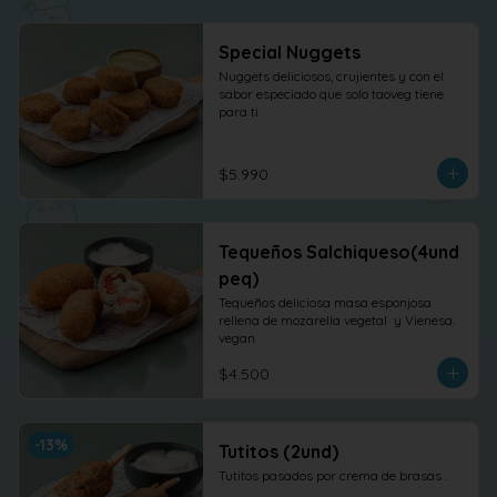
Special Nuggets
Nuggets deliciosos, crujientes y con el 
sabor especiado que solo taoveg tiene 
para ti
$5.990
Tequeños Salchiqueso(4und
peq)
Tequeños deliciosa masa esponjosa 
rellena de mozarella vegetal  y Vienesa. 
vegan
$4.500
-
13
%
Tutitos (2und)
Tutitos pasados por crema de brasas .