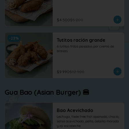
$4.500
$5.200
-
23
%
Tutitos ración grande
6 tutitos fritos pasados por crema de 
brasas
$9.990
$12.900
Gua Bao (Asian Burger) 🍔
Bao Acevichado
Lechuga, filete free fish apanado, choclo, 
salsa acevichada, palta, cebolla morada 
y ají escabeche