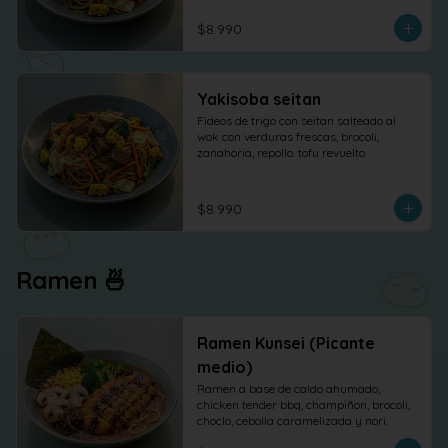
$8.990
Yakisoba seitan
Fideos de trigo con seitan salteado al 
wok con verduras frescas, brocoli, 
zanahoria, repollo. tofu revuelto
$8.990
Ramen 🍜
Ramen Kunsei (Picante
medio)
Ramen a base de caldo ahumado, 
chicken tender bbq, champiñon, brocoli, 
choclo, cebolla caramelizada y nori.