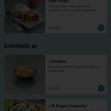
Bao Pizza
1 Pan al Vapor relleno de jamón 
(vegano), choclo y salsa napolitana
$2.990
Ensalada 🥗
Coleslaw
Porción ensaladita repollo, zanahoria y 
mayo dulce.
$3.500
¡ Tú Eliges Ensalada !