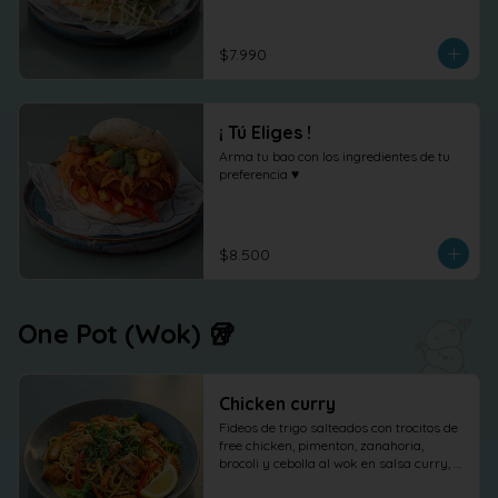
shõga (jengibre encurtido) como 
protagonista, terminado con 
cilantro fresco.
$7.990
¡ Tú Eliges !
Arma tu bao con los ingredientes de tu 
preferencia ♥
$8.500
One Pot (Wok) 🥡
Chicken curry
Fideos de trigo salteados con trocitos de 
free chicken, pimenton, zanahoria, 
brocoli y cebolla al wok en salsa curry, 
cilantro maní y limón.