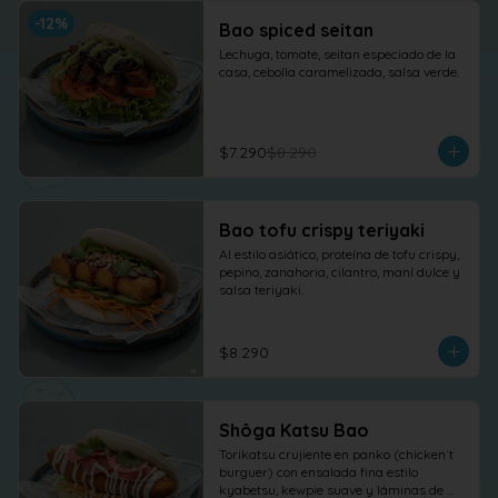
-
12
%
Bao spiced seitan
Lechuga, tomate, seitan especiado de la 
casa, cebolla caramelizada, salsa verde.
$7.290
$8.290
Bao tofu crispy teriyaki
Al estilo asiático, proteína de tofu crispy, 
pepino, zanahoria, cilantro, maní dulce y 
salsa teriyaki.
$8.290
Shôga Katsu Bao
Torikatsu crujiente en panko (chicken´t 
burguer) con ensalada fina estilo 
kyabetsu, kewpie suave y láminas de 