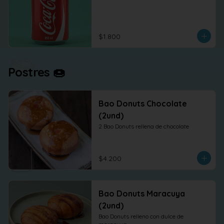
$1.800
Postres 🍩
Bao Donuts Chocolate
(2und)
2 Bao Donuts rellena de chocolate
$4.200
Bao Donuts Maracuya
(2und)
Bao Donuts relleno con dulce de 