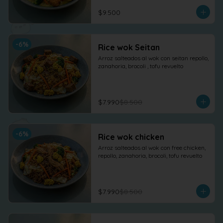
$9.500
-
6
%
Rice wok Seitan
Arroz salteados al wok con seitan repollo, 
zanahoria, brocoli , tofu revuelto
$7.990
$8.500
-
6
%
Rice wok chicken
Arroz salteados al wok con free chicken, 
repollo, zanahoria, brocoli, tofu revuelto
$7.990
$8.500