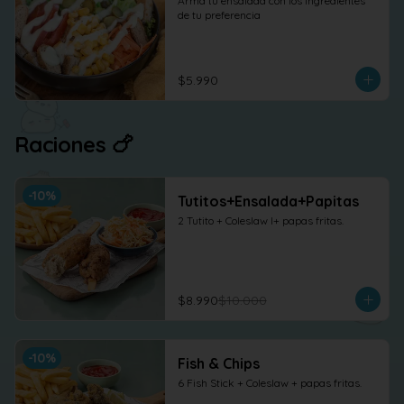
Arma tu ensalada con los ingredientes 
de tu preferencia
$5.990
Raciones 🍗
-
10
%
Tutitos+Ensalada+Papitas
2 Tutito + Coleslaw l+ papas fritas.
$8.990
$10.000
-
10
%
Fish & Chips
6 Fish Stick + Coleslaw + papas fritas.