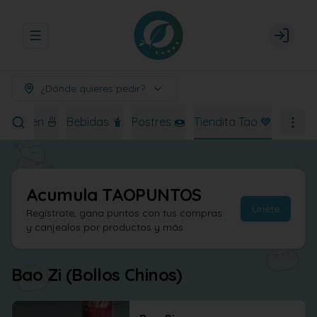
Abrir menu de navegación
Login
¿Dónde quieres pedir?
Ramen 🍜
Bebidas 🧋
Postres 🍩
Tiendita Tao 💙
Acumula
TAOPUNTOS
Únete
Regístrate, gana puntos con tus compras
y canjealos por productos y más
Bao Zi (Bollos Chinos)