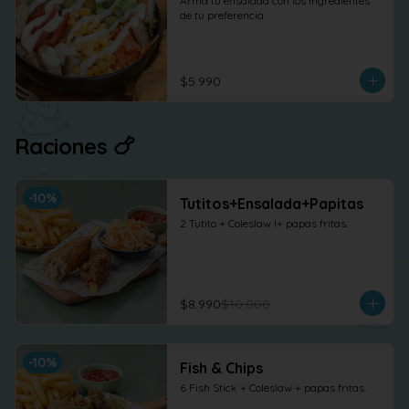
Arma tu ensalada con los ingredientes 
de tu preferencia
$5.990
Raciones 🍗
-
10
%
Tutitos+Ensalada+Papitas
2 Tutito + Coleslaw l+ papas fritas.
$8.990
$10.000
-
10
%
Fish & Chips
6 Fish Stick + Coleslaw + papas fritas.