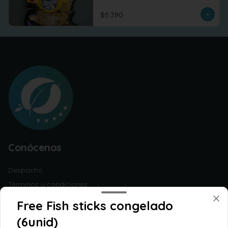
$5.390
Conócenos
Despacho
Términos y condiciones
Política de privacidad
Free Fish sticks congelado
Redes sociales
(6unid)