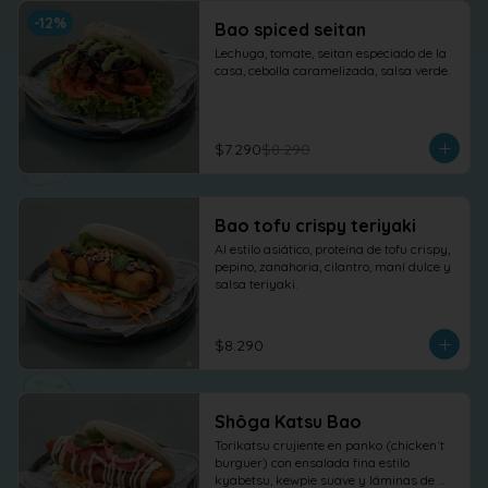
-
12
%
Bao spiced seitan
Lechuga, tomate, seitan especiado de la 
casa, cebolla caramelizada, salsa verde.
$7.290
$8.290
Bao tofu crispy teriyaki
Al estilo asiático, proteína de tofu crispy, 
pepino, zanahoria, cilantro, maní dulce y 
salsa teriyaki.
$8.290
Shôga Katsu Bao
Torikatsu crujiente en panko (chicken´t 
burguer) con ensalada fina estilo 
kyabetsu, kewpie suave y láminas de 