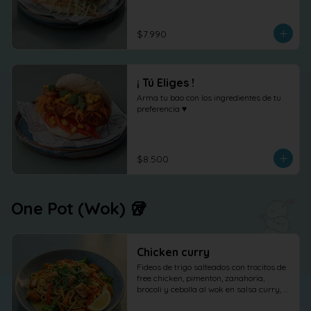
shõga (jengibre encurtido) como 
protagonista, terminado con 
cilantro fresco.
$7.990
¡ Tú Eliges !
Arma tu bao con los ingredientes de tu 
preferencia ♥
$8.500
One Pot (Wok) 🥡
Chicken curry
Fideos de trigo salteados con trocitos de 
free chicken, pimenton, zanahoria, 
brocoli y cebolla al wok en salsa curry, 
cilantro maní y limón.