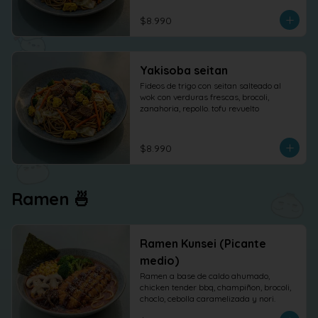
$8.990
Yakisoba seitan
Fideos de trigo con seitan salteado al 
wok con verduras frescas, brocoli, 
zanahoria, repollo. tofu revuelto
$8.990
Ramen 🍜
Ramen Kunsei (Picante
medio)
Ramen a base de caldo ahumado, 
chicken tender bbq, champiñon, brocoli, 
choclo, cebolla caramelizada y nori.