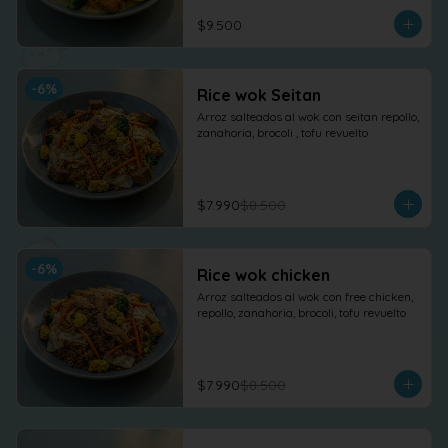
$9.500
-
6
%
Rice wok Seitan
Arroz salteados al wok con seitan repollo, 
zanahoria, brocoli , tofu revuelto
$7.990
$8.500
-
6
%
Rice wok chicken
Arroz salteados al wok con free chicken, 
repollo, zanahoria, brocoli, tofu revuelto
$7.990
$8.500