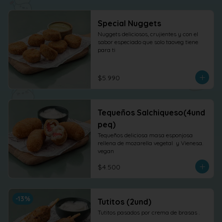
Special Nuggets
Nuggets deliciosos, crujientes y con el 
sabor especiado que solo taoveg tiene 
para ti
$5.990
Tequeños Salchiqueso(4und
peq)
Tequeños deliciosa masa esponjosa 
rellena de mozarella vegetal  y Vienesa. 
vegan
$4.500
-
13
%
Tutitos (2und)
Tutitos pasados por crema de brasas .