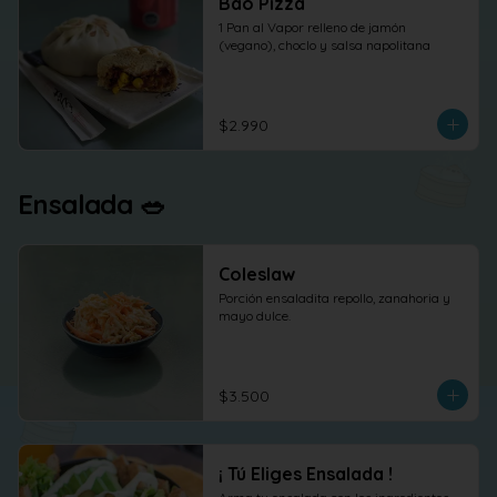
Bao Pizza
1 Pan al Vapor relleno de jamón 
(vegano), choclo y salsa napolitana
$2.990
Ensalada 🥗
Coleslaw
Porción ensaladita repollo, zanahoria y 
mayo dulce.
$3.500
¡ Tú Eliges Ensalada !