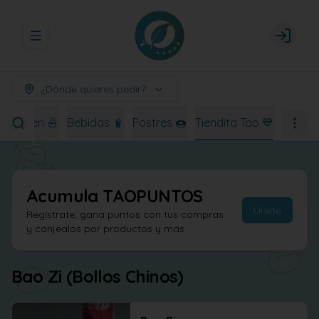
Abrir menu de navegación
Login
¿Dónde quieres pedir?
Ramen 🍜
Bebidas 🧋
Postres 🍩
Tiendita Tao 💙
Acumula
TAOPUNTOS
Únete
Regístrate, gana puntos con tus compras
y canjealos por productos y más
Bao Zi (Bollos Chinos)