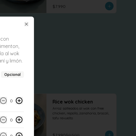
terminado con cilantro fresco.
$7.990
Close
 con
pimenton,
la al wok
ní y limón.
Opcional
-
6
%
0
Rice wok chicken
Arroz salteados al wok con free 
chicken, repollo, zanahoria, brocoli, 
tofu revuelto
0
$7.990
$8.500
0