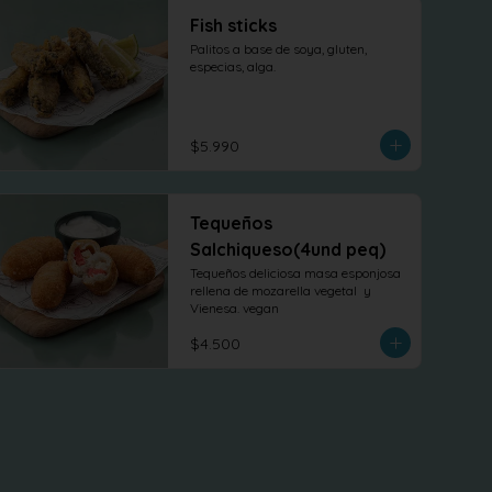
Fish sticks
Palitos a base de soya, gluten, 
especias, alga.
$5.990
Tequeños
Salchiqueso(4und peq)
Tequeños deliciosa masa esponjosa 
rellena de mozarella vegetal  y 
Vienesa. vegan
$4.500