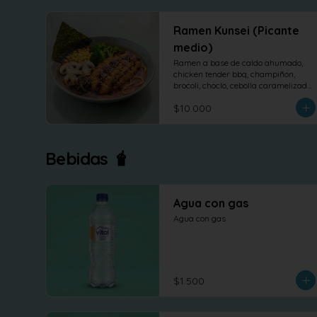
Ramen Kunsei (Picante
medio)
Ramen a base de caldo ahumado, 
chicken tender bbq, champiñon, 
brocoli, choclo, cebolla caramelizada 
y nori.
$10.000
Bebidas 🧋
Agua con gas
Agua con gas
$1.500