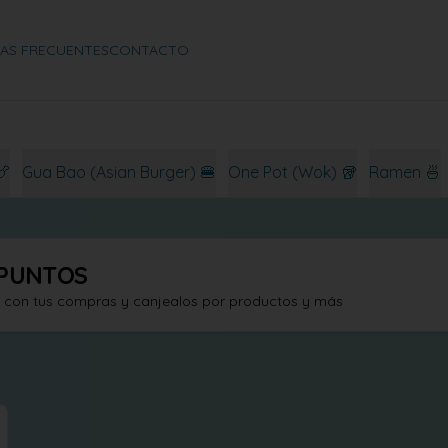
AS FRECUENTES
CONTACTO
🍗
Gua Bao (Asian Burger) 🍔
One Pot (Wok) 🥡
Ramen 🍜
PUNTOS
s con tus compras y canjealos por productos y más