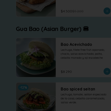
$4.500
$5.200
Gua Bao (Asian Burger) 🍔
Bao Acevichado
Lechuga, filete free fish apanado, 
choclo, salsa acevichada, palta, 
cebolla morada y ají escabeche
$8.290
-
12
%
Bao spiced seitan
Lechuga, tomate, seitan especiado 
de la casa, cebolla caramelizada, 
salsa verde.