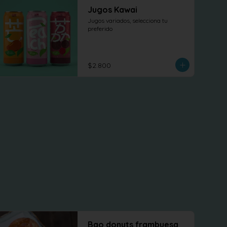
Jugos Kawai
Jugos variados, selecciona tu 
preferido
$2.800
Bao donuts frambuesa