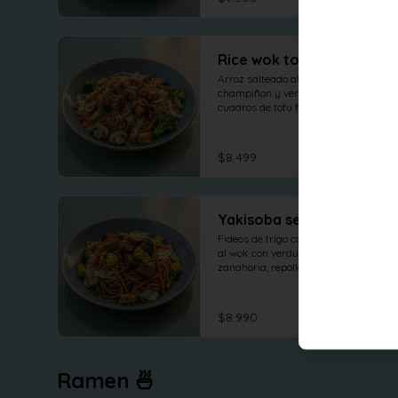
Rice wok tofu teriyaki
Arroz salteado al wok con 
champiñon y verduras frescas, 
cuadros de tofu frito con topping 
salsa teriyaki
$8.499
Yakisoba seitan
Fideos de trigo con seitan salteado 
al wok con verduras frescas, brocoli, 
zanahoria, repollo. tofu revuelto
$8.990
Ramen 🍜