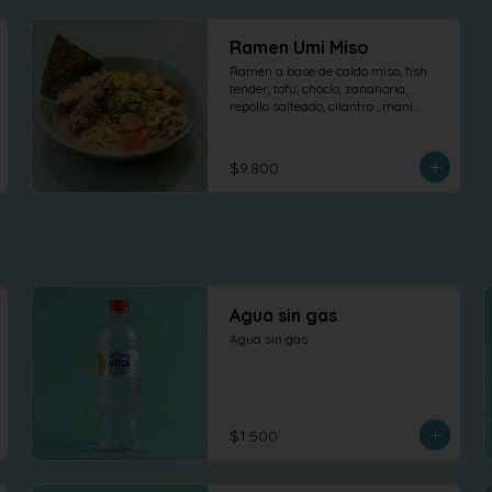
Ramen Umi Miso
Ramen a base de caldo miso, fish 
tender, tofu, choclo, zanahoria, 
repollo salteado, cilantro , maní 
dulce y nori.
$9.800
Agua sin gas
Agua sin gas
$1.500