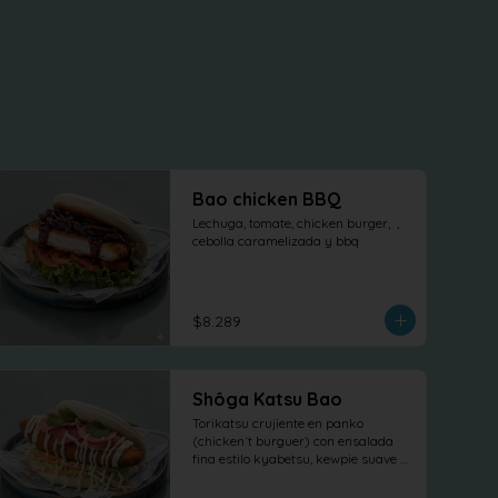
Bao chicken BBQ
Lechuga, tomate, chicken burger,  , 
cebolla caramelizada y bbq
$8.289
Shôga Katsu Bao
Torikatsu crujiente en panko 
(chicken´t burguer) con ensalada 
fina estilo kyabetsu, kewpie suave y 
láminas de shõga (jengibre 
encurtido) como protagonista, 