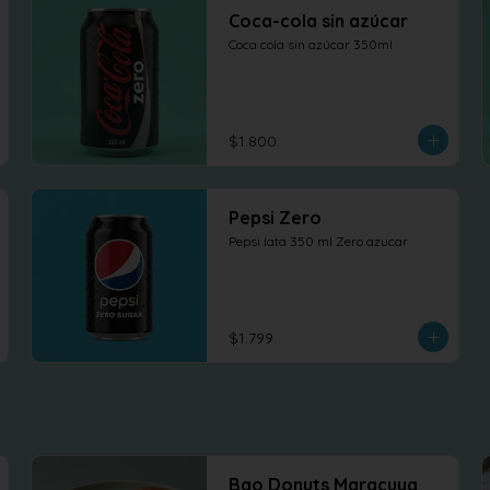
Coca-cola sin azúcar
Coca cola sin azúcar 350ml
$1.800
Pepsi Zero
Pepsi lata 350 ml Zero azucar
$1.799
Bao Donuts Maracuya