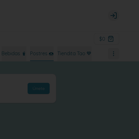
Login
$0
Bebidas 🧋
Postres 🍩
Tiendita Tao 💙
Únete