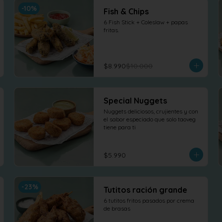
-
10
%
Fish & Chips
6 Fish Stick + Coleslaw + papas 
fritas.
$8.990
$10.000
Special Nuggets
Nuggets deliciosos, crujientes y con 
el sabor especiado que solo taoveg 
tiene para ti
$5.990
-
23
%
Tutitos ración grande
6 tutitos fritos pasados por crema 
de brasas