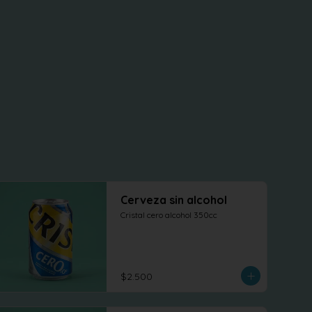
Cerveza sin alcohol
Cristal cero alcohol 350cc
$2.500