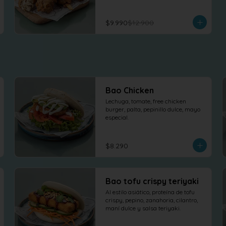
$9.990
$12.900
Bao Chicken
Lechuga, tomate, free chicken 
burger, palta, pepinillo dulce, mayo 
especial.
$8.290
Bao tofu crispy teriyaki
Al estilo asiático, proteína de tofu 
crispy, pepino, zanahoria, cilantro, 
maní dulce y salsa teriyaki.