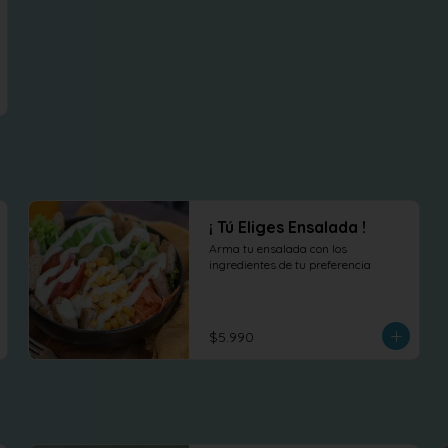
¡ Tú Eliges Ensalada !
Arma tu ensalada con los 
ingredientes de tu preferencia
$5.990