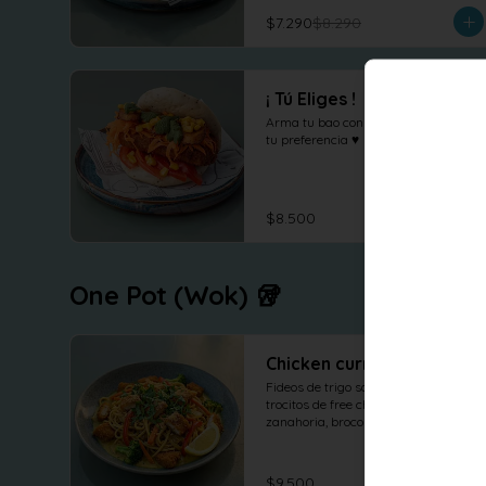
$7.290
$8.290
¡ Tú Eliges !
Arma tu bao con los ingredientes de 
tu preferencia ♥
$8.500
One Pot (Wok) 🥡
Chicken curry
Fideos de trigo salteados con 
trocitos de free chicken, pimenton, 
zanahoria, brocoli y cebolla al wok 
en salsa curry, cilantro maní y 
limón.
$9.500