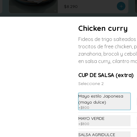
$8.290
Chicken curry
Fideos de trigo salteados
trocitos de free chicken, 
zanahoria, brocoli y cebol
en salsa curry, cilantro ma
CUP DE SALSA (extra)
Seleccione 2
Mayo estilo Japonesa
-
6
%
(mayo dulce)
Rice wok Seitan
+
$800
Arroz salteados al wok con seitan 
repollo, zanahoria, brocoli , tofu 
MAYO VERDE
revuelto
+
$800
SALSA AGRIDULCE
$7.990
$8.500