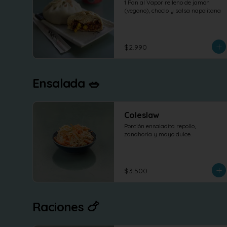
1 Pan al Vapor relleno de jamón 
(vegano), choclo y salsa napolitana
$2.990
Ensalada 🥗
Coleslaw
Porción ensaladita repollo, 
zanahoria y mayo dulce.
$3.500
Raciones 🍗