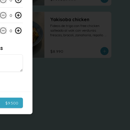
0
Yakisoba chicken
Fideos de trigo con free chicken 
0
salteado al wok con verduras 
frescas, brocoli, zanahoria, repollo. 
tofu revuelto
es
$8.990
$9.500