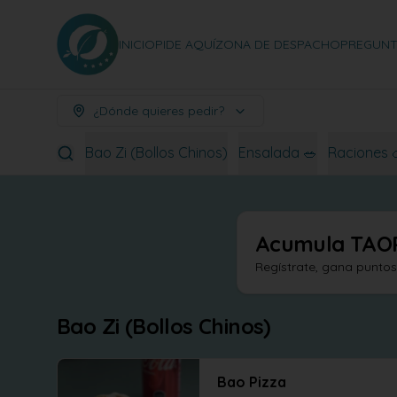
INICIO
PIDE AQUÍ
ZONA DE DESPACHO
PREGUNT
¿Dónde quieres pedir?
Bao Zi (Bollos Chinos)
Ensalada 🥗
Raciones 
Acumula
TAO
Regístrate, gana punto
Bao Zi (Bollos Chinos)
Bao Pizza