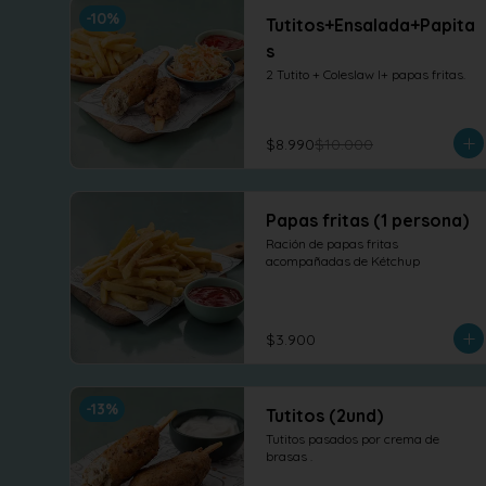
-
10
%
Tutitos+Ensalada+Papita
s
2 Tutito + Coleslaw l+ papas fritas.
$8.990
$10.000
Papas fritas (1 persona)
Ración de papas fritas 
acompañadas de Kétchup
$3.900
-
13
%
Tutitos (2und)
Tutitos pasados por crema de 
brasas .