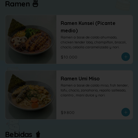
Ramen 🍜
Ramen Kunsei (Picante
medio)
Ramen a base de caldo ahumado, 
chicken tender bbq, champiñon, brocoli, 
choclo, cebolla caramelizada y nori.
$10.000
Ramen Umi Miso
Ramen a base de caldo miso, fish tender, 
tofu, choclo, zanahoria, repollo salteado, 
cilantro , maní dulce y nori.
$9.800
Bebidas 🧋