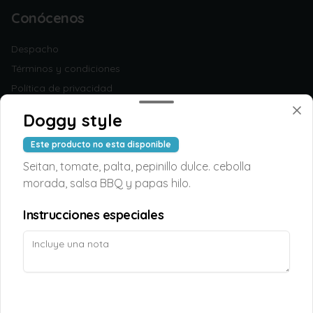
Conócenos
Despacho
Términos y condiciones
Política de privacidad
Redes sociales
Doggy style
Este producto no esta disponible
Instagram
Seitan, tomate, palta, pepinillo dulce. cebolla
Facebook
morada, salsa BBQ y papas hilo.
Mi cuenta
Instrucciones especiales
Pedir
TAOPUNTOS
Iniciar sesión