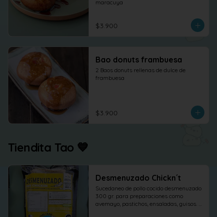
maracuya
$3.900
Bao donuts frambuesa
2 Baos donuts rellenas de dulce de 
frambuesa
$3.900
Tiendita Tao 💙
Desmenuzado Chickn´t
Sucedaneo de pollo cocido desmenuzado 
300 gr. para preparaciones como 
avemayo, pastichos, ensaladas, guisos. 
etc.