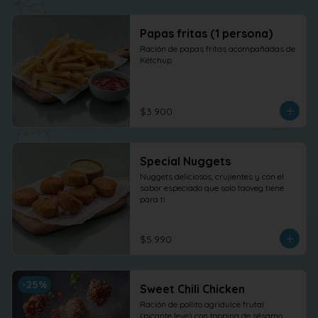
Papas fritas (1 persona)
Ración de papas fritas acompañadas de 
Kétchup
$3.900
Special Nuggets
Nuggets deliciosos, crujientes y con el 
sabor especiado que solo taoveg tiene 
para ti
$5.990
-
25
%
Sweet Chili Chicken
Ración de pollito agridulce frutal 
(picante leve) con topping de sésamo. 