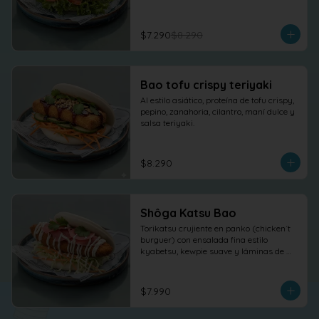
$7.290
$8.290
Bao tofu crispy teriyaki
Al estilo asiático, proteína de tofu crispy, 
pepino, zanahoria, cilantro, maní dulce y 
salsa teriyaki.
$8.290
Shôga Katsu Bao
Torikatsu crujiente en panko (chicken´t 
burguer) con ensalada fina estilo 
kyabetsu, kewpie suave y láminas de 
shõga (jengibre encurtido) como 
protagonista, terminado con 
cilantro fresco.
$7.990