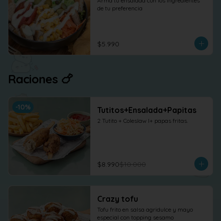
Arma tu ensalada con los ingredientes 
de tu preferencia
$5.990
Raciones 🍗
-
10
%
Tutitos+Ensalada+Papitas
2 Tutito + Coleslaw l+ papas fritas.
$8.990
$10.000
Crazy tofu
Tofu frito en salsa agridulce y mayo 
especial con topping sesamo