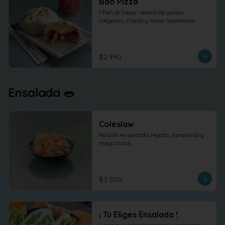
Bao Pizza
1 Pan al Vapor relleno de jamón 
(vegano), choclo y salsa napolitana
$2.990
Ensalada 🥗
Coleslaw
Porción ensaladita repollo, zanahoria y 
mayo dulce.
$3.500
¡ Tú Eliges Ensalada !