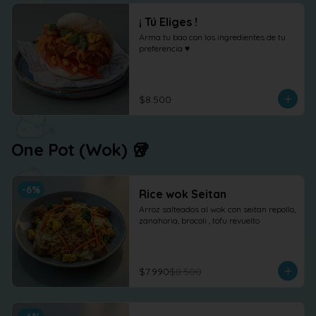
¡ Tú Eliges !
Arma tu bao con los ingredientes de tu 
preferencia ♥
$8.500
One Pot (Wok) 🥡
-
6
%
Rice wok Seitan
Arroz salteados al wok con seitan repollo, 
zanahoria, brocoli , tofu revuelto
$7.990
$8.500