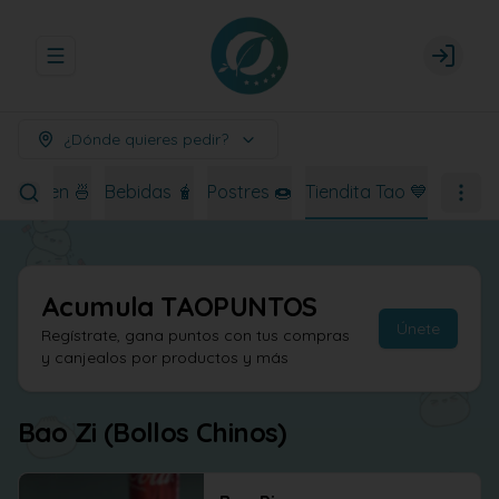
Abrir menu de navegación
Login
¿Dónde quieres pedir?
Ramen 🍜
Bebidas 🧋
Postres 🍩
Tiendita Tao 💙
Acumula
TAOPUNTOS
Únete
Regístrate, gana puntos con tus compras
y canjealos por productos y más
Bao Zi (Bollos Chinos)