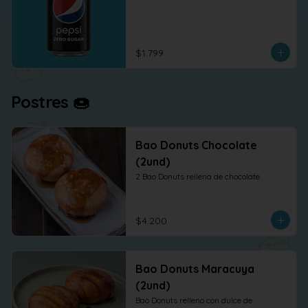
$1.799
Postres 🍩
Bao Donuts Chocolate
(2und)
2 Bao Donuts rellena de chocolate
$4.200
Bao Donuts Maracuya
(2und)
Bao Donuts relleno con dulce de 