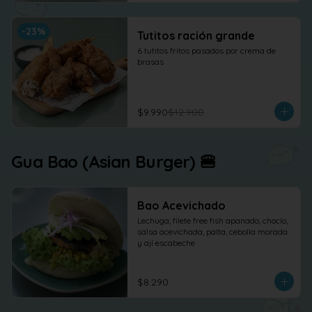
-
23
%
Tutitos ración grande
6 tutitos fritos pasados por crema de 
brasas
$9.990
$12.900
Gua Bao (Asian Burger) 🍔
Bao Acevichado
Lechuga, filete free fish apanado, choclo, 
salsa acevichada, palta, cebolla morada 
y ají escabeche
$8.290