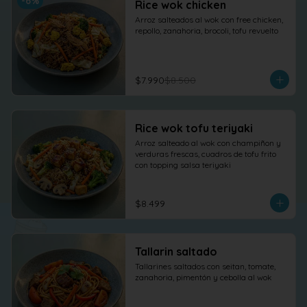
-
6
%
Rice wok chicken
Arroz salteados al wok con free chicken, 
repollo, zanahoria, brocoli, tofu revuelto
$7.990
$8.500
Rice wok tofu teriyaki
Arroz salteado al wok con champiñon y 
verduras frescas, cuadros de tofu frito 
con topping salsa teriyaki
$8.499
Tallarin saltado
Tallarines saltados con seitan, tomate, 
zanahoria, pimentón y cebolla al wok