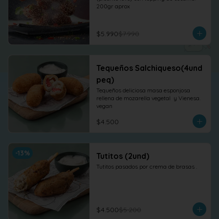
200gr aprox
$5.990
$7.990
Tequeños Salchiqueso(4und
peq)
Tequeños deliciosa masa esponjosa 
rellena de mozarella vegetal  y Vienesa. 
vegan
$4.500
-
13
%
Tutitos (2und)
Tutitos pasados por crema de brasas .
$4.500
$5.200