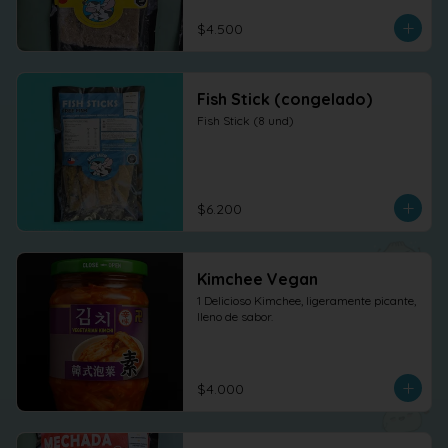
$4.500
Fish Stick (congelado)
Fish Stick (8 und)
$6.200
Kimchee Vegan
1 Delicioso Kimchee, ligeramente picante, 
lleno de sabor.
$4.000