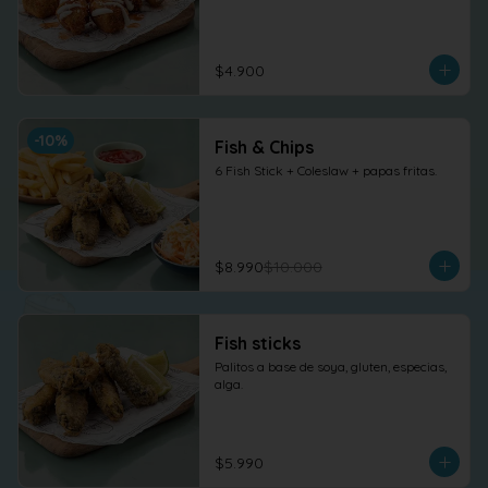
$4.900
-
10
%
Fish & Chips
6 Fish Stick + Coleslaw + papas fritas.
$8.990
$10.000
Fish sticks
Palitos a base de soya, gluten, especias, 
alga.
$5.990