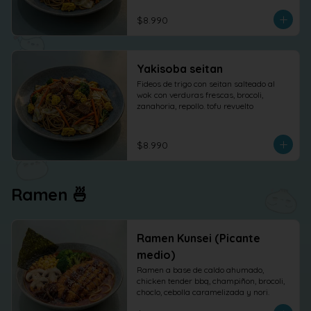
$8.990
Yakisoba seitan
Fideos de trigo con seitan salteado al 
wok con verduras frescas, brocoli, 
zanahoria, repollo. tofu revuelto
$8.990
Ramen 🍜
Ramen Kunsei (Picante
medio)
Ramen a base de caldo ahumado, 
chicken tender bbq, champiñon, brocoli, 
choclo, cebolla caramelizada y nori.