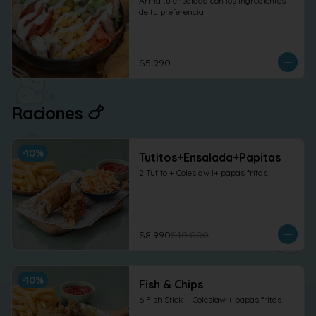
Arma tu ensalada con los ingredientes 
de tu preferencia
$5.990
Raciones 🍗
-
10
%
Tutitos+Ensalada+Papitas
2 Tutito + Coleslaw l+ papas fritas.
$8.990
$10.000
-
10
%
Fish & Chips
6 Fish Stick + Coleslaw + papas fritas.