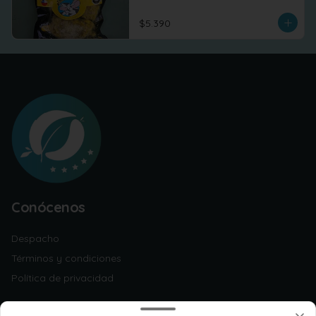
$5.390
Conócenos
Despacho
Términos y condiciones
Política de privacidad
Redes sociales