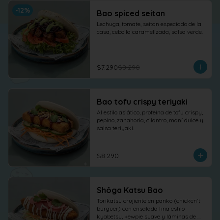
-
12
%
Bao spiced seitan
Lechuga, tomate, seitan especiado de la 
casa, cebolla caramelizada, salsa verde.
$7.290
$8.290
Bao tofu crispy teriyaki
Al estilo asiático, proteína de tofu crispy, 
pepino, zanahoria, cilantro, maní dulce y 
salsa teriyaki.
$8.290
Shôga Katsu Bao
Torikatsu crujiente en panko (chicken´t 
burguer) con ensalada fina estilo 
kyabetsu, kewpie suave y láminas de 