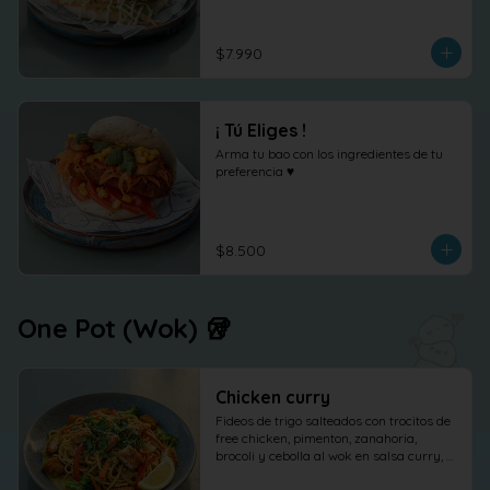
shõga (jengibre encurtido) como 
protagonista, terminado con 
cilantro fresco.
$7.990
¡ Tú Eliges !
Arma tu bao con los ingredientes de tu 
preferencia ♥
$8.500
One Pot (Wok) 🥡
Chicken curry
Fideos de trigo salteados con trocitos de 
free chicken, pimenton, zanahoria, 
brocoli y cebolla al wok en salsa curry, 
cilantro maní y limón.