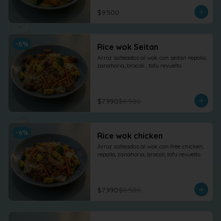
$9.500
-
6
%
Rice wok Seitan
Arroz salteados al wok con seitan repollo, 
zanahoria, brocoli , tofu revuelto
$7.990
$8.500
-
6
%
Rice wok chicken
Arroz salteados al wok con free chicken, 
repollo, zanahoria, brocoli, tofu revuelto
$7.990
$8.500