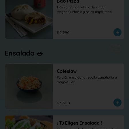
Bao Pizza
1 Pan al Vapor relleno de jamón 
(vegano), choclo y salsa napolitana
$2.990
Ensalada 🥗
Coleslaw
Porción ensaladita repollo, zanahoria y 
mayo dulce.
$3.500
¡ Tú Eliges Ensalada !