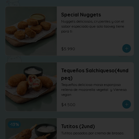
Special Nuggets
Nuggets deliciosos, crujientes y con el 
sabor especiado que solo taoveg tiene 
para ti
$5.990
Tequeños Salchiqueso(4und
peq)
Tequeños deliciosa masa esponjosa 
rellena de mozarella vegetal  y Vienesa. 
vegan
$4.500
-
13
%
Tutitos (2und)
Tutitos pasados por crema de brasas .