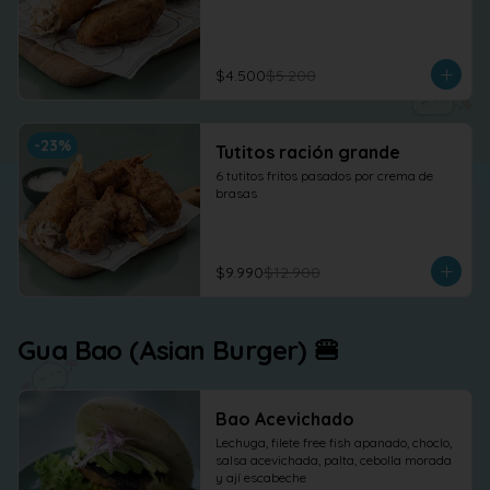
$4.500
$5.200
-
23
%
Tutitos ración grande
6 tutitos fritos pasados por crema de 
brasas
$9.990
$12.900
Gua Bao (Asian Burger) 🍔
Bao Acevichado
Lechuga, filete free fish apanado, choclo, 
salsa acevichada, palta, cebolla morada 
y ají escabeche