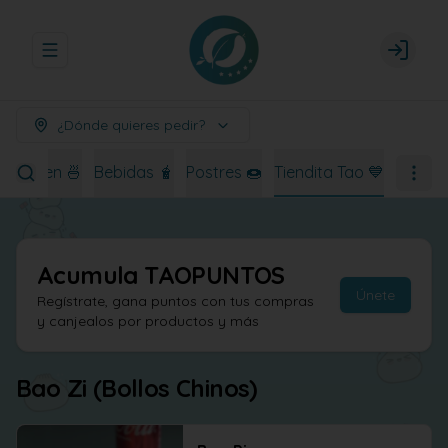
Abrir menu de navegación
Login
¿Dónde quieres pedir?
Ramen 🍜
Bebidas 🧋
Postres 🍩
Tiendita Tao 💙
Acumula
TAOPUNTOS
Únete
Regístrate, gana puntos con tus compras
y canjealos por productos y más
Bao Zi (Bollos Chinos)