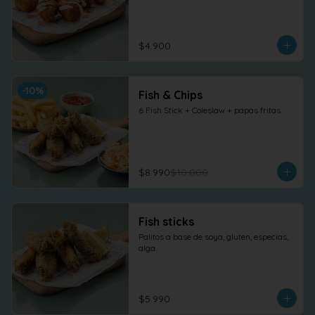
$4.900
-
10
%
Fish & Chips
6 Fish Stick + Coleslaw + papas fritas.
$8.990
$10.000
Fish sticks
Palitos a base de soya, gluten, especias, 
alga.
$5.990