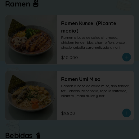
Ramen 🍜
Ramen Kunsei (Picante
medio)
Ramen a base de caldo ahumado, 
chicken tender bbq, champiñon, brocoli, 
choclo, cebolla caramelizada y nori.
$10.000
Ramen Umi Miso
Ramen a base de caldo miso, fish tender, 
tofu, choclo, zanahoria, repollo salteado, 
cilantro , maní dulce y nori.
$9.800
Bebidas 🧋