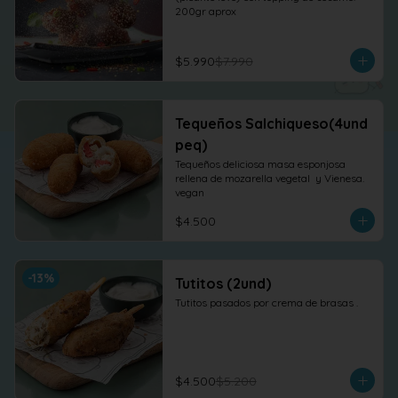
200gr aprox
$5.990
$7.990
Tequeños Salchiqueso(4und
peq)
Tequeños deliciosa masa esponjosa 
rellena de mozarella vegetal  y Vienesa. 
vegan
$4.500
-
13
%
Tutitos (2und)
Tutitos pasados por crema de brasas .
$4.500
$5.200