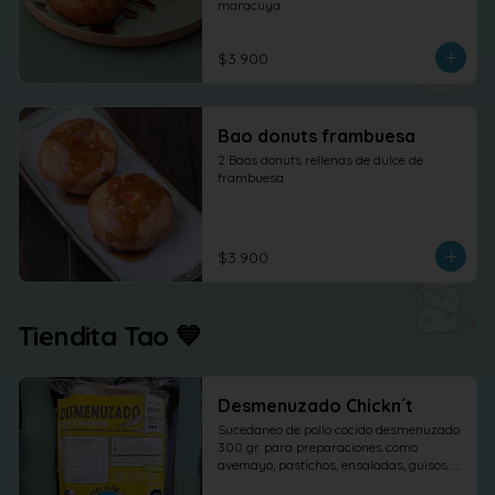
maracuya
$3.900
Bao donuts frambuesa
2 Baos donuts rellenas de dulce de 
frambuesa
$3.900
Tiendita Tao 💙
Desmenuzado Chickn´t
Sucedaneo de pollo cocido desmenuzado 
300 gr. para preparaciones como 
avemayo, pastichos, ensaladas, guisos. 
etc.