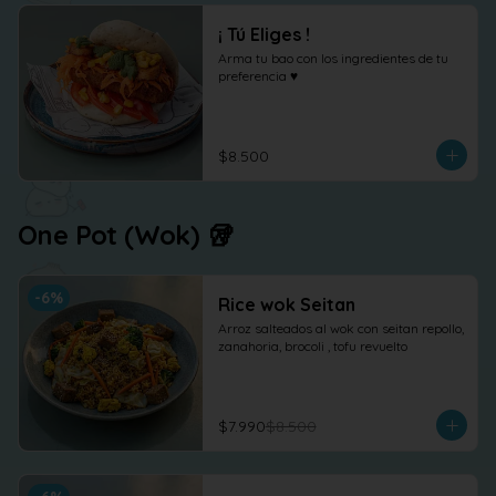
¡ Tú Eliges !
Arma tu bao con los ingredientes de tu 
preferencia ♥
$8.500
One Pot (Wok) 🥡
-
6
%
Rice wok Seitan
Arroz salteados al wok con seitan repollo, 
zanahoria, brocoli , tofu revuelto
$7.990
$8.500