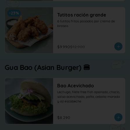
-
23
%
Tutitos ración grande
6 tutitos fritos pasados por crema de 
brasas
$9.990
$12.900
Gua Bao (Asian Burger) 🍔
Bao Acevichado
Lechuga, filete free fish apanado, choclo, 
salsa acevichada, palta, cebolla morada 
y ají escabeche
$8.290