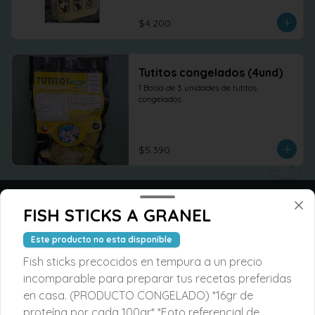
$4.200
Tutitos congelados (4und)
1 Bolsa de 3 unidades de tutitos 
congelados
$5.390
FISH STICKS A GRANEL
Este producto no esta disponible
Fish sticks precocidos en tempura a un precio
incomparable para preparar tus recetas preferidas
en casa. (PRODUCTO CONGELADO) *16gr de
proteína por cada 100gr* *Foto referencial de