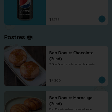
$1.799
Postres 🍩
Bao Donuts Chocolate
(2und)
2 Bao Donuts rellena de chocolate
$4.200
Bao Donuts Maracuya
(2und)
Bao Donuts relleno con dulce de 