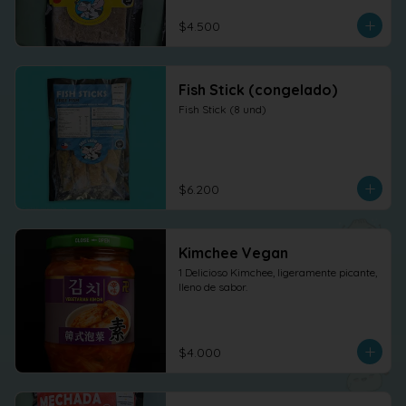
$4.500
Fish Stick (congelado)
Fish Stick (8 und)
$6.200
Kimchee Vegan
1 Delicioso Kimchee, ligeramente picante, 
lleno de sabor.
$4.000