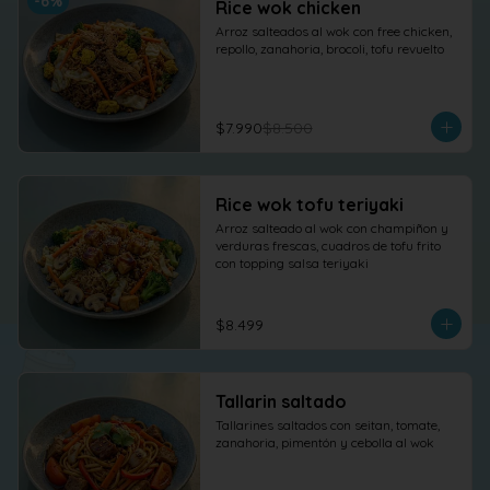
-
6
%
Rice wok chicken
Arroz salteados al wok con free chicken, 
repollo, zanahoria, brocoli, tofu revuelto
$7.990
$8.500
Rice wok tofu teriyaki
Arroz salteado al wok con champiñon y 
verduras frescas, cuadros de tofu frito 
con topping salsa teriyaki
$8.499
Tallarin saltado
Tallarines saltados con seitan, tomate, 
zanahoria, pimentón y cebolla al wok