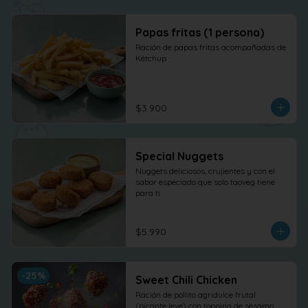
Papas fritas (1 persona)
Ración de papas fritas acompañadas de 
Kétchup
$3.900
Special Nuggets
Nuggets deliciosos, crujientes y con el 
sabor especiado que solo taoveg tiene 
para ti
$5.990
-
25
%
Sweet Chili Chicken
Ración de pollito agridulce frutal 
(picante leve) con topping de sésamo. 