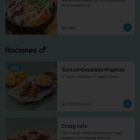
Arma tu ensalada con los ingredientes 
de tu preferencia
$5.990
Raciones 🍗
-
10
%
Tutitos+Ensalada+Papitas
2 Tutito + Coleslaw l+ papas fritas.
$8.990
$10.000
Crazy tofu
Tofu frito en salsa agridulce y mayo 
especial con topping sesamo