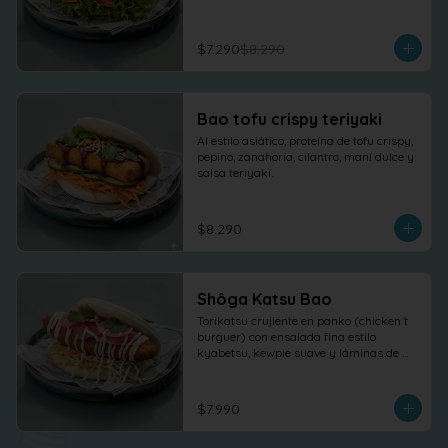
$7.290
$8.290
Bao tofu crispy teriyaki
Al estilo asiático, proteína de tofu crispy, 
pepino, zanahoria, cilantro, maní dulce y 
salsa teriyaki.
$8.290
Shôga Katsu Bao
Torikatsu crujiente en panko (chicken´t 
burguer) con ensalada fina estilo 
kyabetsu, kewpie suave y láminas de 
shõga (jengibre encurtido) como 
protagonista, terminado con 
cilantro fresco.
$7.990