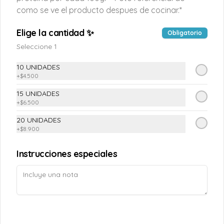
como se ve el producto despues de cocinar.*
Conócenos
Elige la cantidad ✨
Obligatorio
Despacho
Seleccione 1
Términos y condiciones
Política de privacidad
10 UNIDADES
+
$4.500
Redes sociales
15 UNIDADES
+
$6.500
Instagram
20 UNIDADES
Facebook
+
$8.900
Mi cuenta
Instrucciones especiales
Pedir
TAOPUNTOS
Iniciar sesión