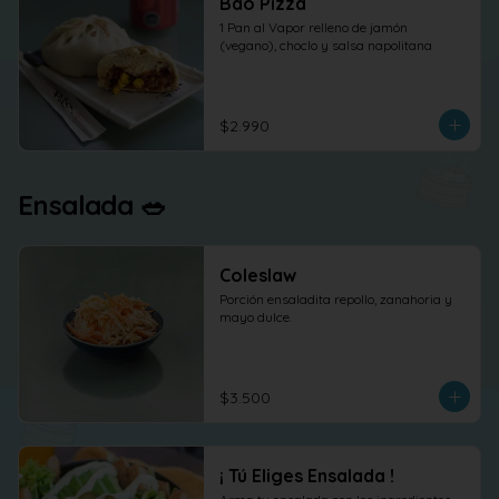
Bao Pizza
1 Pan al Vapor relleno de jamón 
(vegano), choclo y salsa napolitana
$2.990
Ensalada 🥗
Coleslaw
Porción ensaladita repollo, zanahoria y 
mayo dulce.
$3.500
¡ Tú Eliges Ensalada !