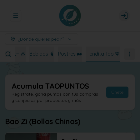
Abrir menu de navegación
Login
¿Dónde quieres pedir?
Ramen 🍜
Bebidas 🧋
Postres 🍩
Tiendita Tao 💙
Acumula
TAOPUNTOS
Únete
Regístrate, gana puntos con tus compras
y canjealos por productos y más
Bao Zi (Bollos Chinos)