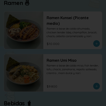
Ramen 🍜
Ramen Kunsei (Picante
medio)
Ramen a base de caldo ahumado, 
chicken tender bbq, champiñon, brocoli, 
choclo, cebolla caramelizada y nori.
$10.000
Ramen Umi Miso
Ramen a base de caldo miso, fish tender, 
tofu, choclo, zanahoria, repollo salteado, 
cilantro , maní dulce y nori.
$9.800
Bebidas 🧋