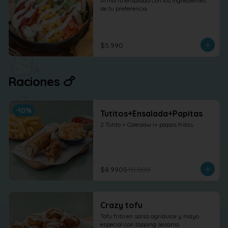
Arma tu ensalada con los ingredientes 
de tu preferencia
$5.990
Raciones 🍗
-
10
%
Tutitos+Ensalada+Papitas
2 Tutito + Coleslaw l+ papas fritas.
$8.990
$10.000
Crazy tofu
Tofu frito en salsa agridulce y mayo 
especial con topping sesamo