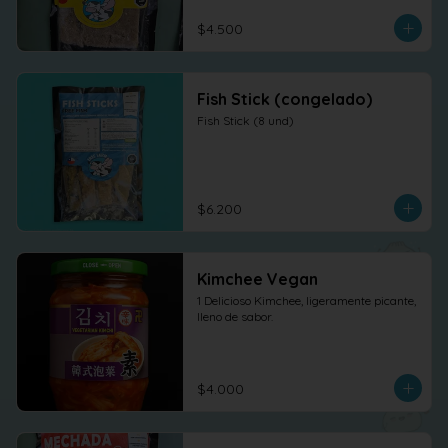
$4.500
Fish Stick (congelado)
Fish Stick (8 und)
$6.200
Kimchee Vegan
1 Delicioso Kimchee, ligeramente picante, 
lleno de sabor.
$4.000