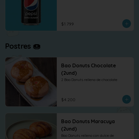
$1.799
Postres 🍩
Bao Donuts Chocolate
(2und)
2 Bao Donuts rellena de chocolate
$4.200
Bao Donuts Maracuya
(2und)
Bao Donuts relleno con dulce de 