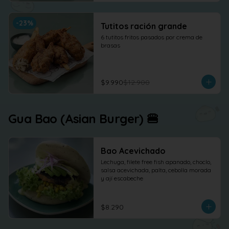
-
23
%
Tutitos ración grande
6 tutitos fritos pasados por crema de 
brasas
$9.990
$12.900
Gua Bao (Asian Burger) 🍔
Bao Acevichado
Lechuga, filete free fish apanado, choclo, 
salsa acevichada, palta, cebolla morada 
y ají escabeche
$8.290