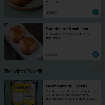
maracuya
$3.900
Bao donuts frambuesa
2 Baos donuts rellenas de dulce de 
frambuesa
$3.900
Tiendita Tao 💙
Desmenuzado Chickn´t
Sucedaneo de pollo cocido desmenuzado 
300 gr. para preparaciones como 
avemayo, pastichos, ensaladas, guisos. 
etc.