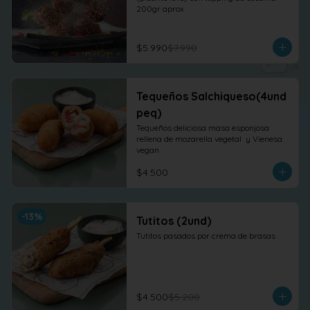
200gr aprox
$5.990
$7.990
Tequeños Salchiqueso(4und
peq)
Tequeños deliciosa masa esponjosa 
rellena de mozarella vegetal  y Vienesa. 
vegan
$4.500
-
13
%
Tutitos (2und)
Tutitos pasados por crema de brasas .
$4.500
$5.200