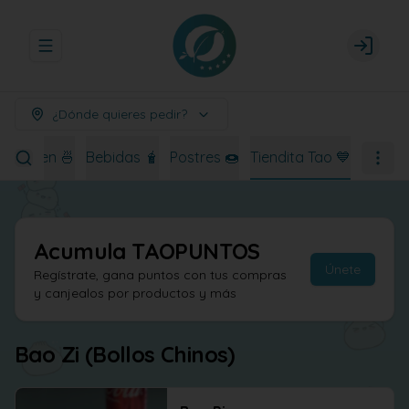
Abrir menu de navegación
Login
¿Dónde quieres pedir?
Ramen 🍜
Bebidas 🧋
Postres 🍩
Tiendita Tao 💙
Acumula
TAOPUNTOS
Únete
Regístrate, gana puntos con tus compras
y canjealos por productos y más
Bao Zi (Bollos Chinos)