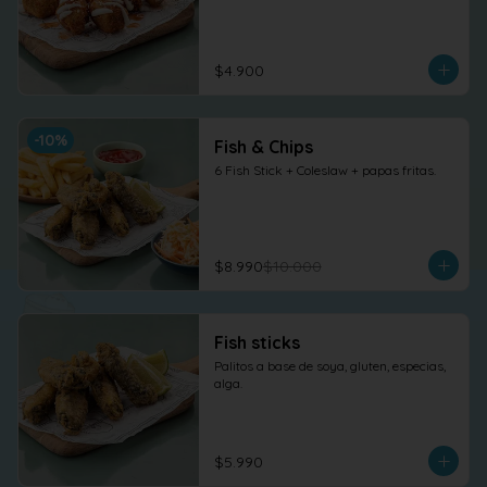
$4.900
-
10
%
Fish & Chips
6 Fish Stick + Coleslaw + papas fritas.
$8.990
$10.000
Fish sticks
Palitos a base de soya, gluten, especias, 
alga.
$5.990