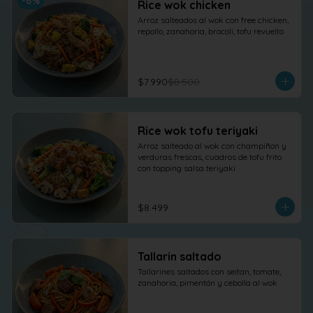
-
6
%
Rice wok chicken
Arroz salteados al wok con free chicken, 
repollo, zanahoria, brocoli, tofu revuelto
$7.990
$8.500
Rice wok tofu teriyaki
Arroz salteado al wok con champiñon y 
verduras frescas, cuadros de tofu frito 
con topping salsa teriyaki
$8.499
Tallarin saltado
Tallarines saltados con seitan, tomate, 
zanahoria, pimentón y cebolla al wok