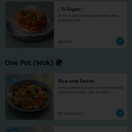
¡ Tú Eliges !
Arma tu bao con los ingredientes de tu 
preferencia ♥
$8.500
One Pot (Wok) 🥡
-
6
%
Rice wok Seitan
Arroz salteados al wok con seitan repollo, 
zanahoria, brocoli , tofu revuelto
$7.990
$8.500