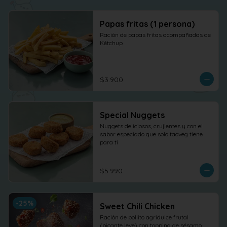
Papas fritas (1 persona)
Ración de papas fritas acompañadas de 
Kétchup
$3.900
Special Nuggets
Nuggets deliciosos, crujientes y con el 
sabor especiado que solo taoveg tiene 
para ti
$5.990
-
25
%
Sweet Chili Chicken
Ración de pollito agridulce frutal 
(picante leve) con topping de sésamo. 