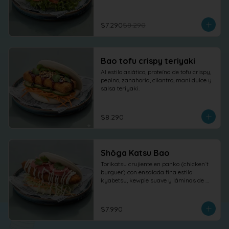
$7.290
$8.290
Bao tofu crispy teriyaki
Al estilo asiático, proteína de tofu crispy, 
pepino, zanahoria, cilantro, maní dulce y 
salsa teriyaki.
$8.290
Shôga Katsu Bao
Torikatsu crujiente en panko (chicken´t 
burguer) con ensalada fina estilo 
kyabetsu, kewpie suave y láminas de 
shõga (jengibre encurtido) como 
protagonista, terminado con 
cilantro fresco.
$7.990