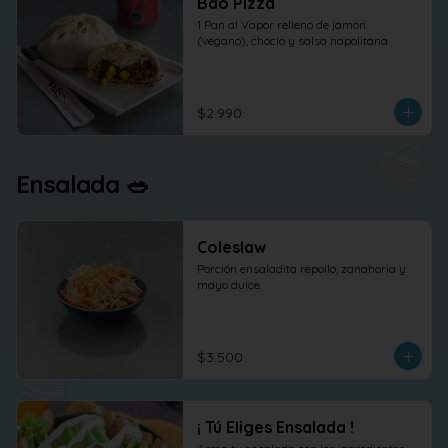
Bao Pizza
1 Pan al Vapor relleno de jamón 
(vegano), choclo y salsa napolitana
$2.990
Ensalada 🥗
Coleslaw
Porción ensaladita repollo, zanahoria y 
mayo dulce.
$3.500
¡ Tú Eliges Ensalada !