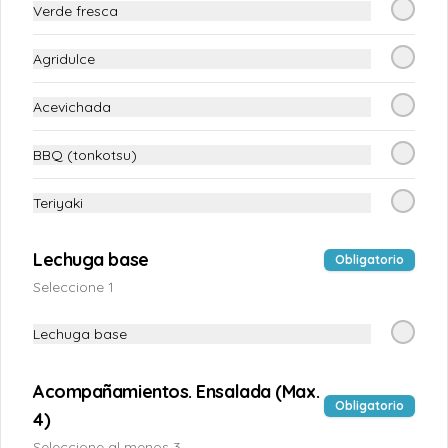
Tofu fresco
Verde fresca
Pieza de tofu fresco. Peso: 800 - 900 gr
Agridulce
Acevichada
$4.200
BBQ (tonkotsu)
Tutitos congelados (4und)
Teriyaki
1 Bolsa de 3 unidades de tutitos 
congelados
Lechuga base
Obligatorio
Seleccione 1
$5.390
Lechuga base
Acompañamientos. Ensalada (Max.
Obligatorio
4)
Seleccione al menos 3