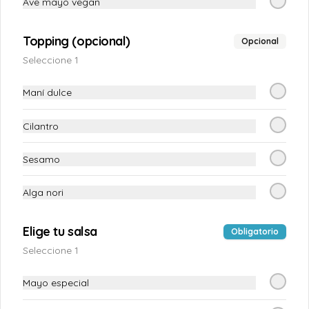
Ave mayo vegan
$4.000
Topping (opcional)
Opcional
Seleccione 1
Mechada de hongos
300 gr de Mechada de hongos shitake 
Maní dulce
en salsa de tomate, listo para calentar y 
servir, excelente para sandwich o para 
otras elaboraciones.
Cilantro
$5.500
Sesamo
Tequeños congelados
Alga nori
Tequeños mini 10 und, Elige tu preferido.
Elige tu salsa
Obligatorio
Seleccione 1
Mayo especial