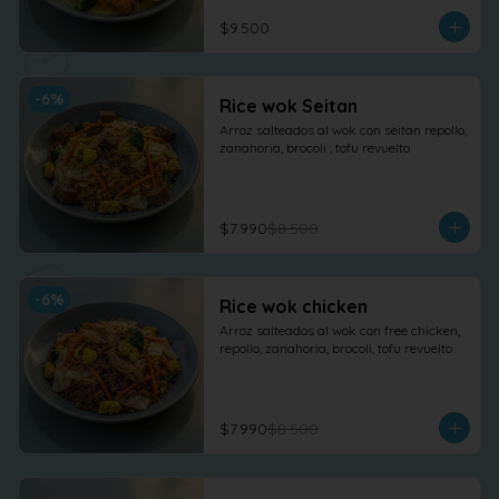
$9.500
-
6
%
Rice wok Seitan
Arroz salteados al wok con seitan repollo, 
zanahoria, brocoli , tofu revuelto
$7.990
$8.500
-
6
%
Rice wok chicken
Arroz salteados al wok con free chicken, 
repollo, zanahoria, brocoli, tofu revuelto
$7.990
$8.500