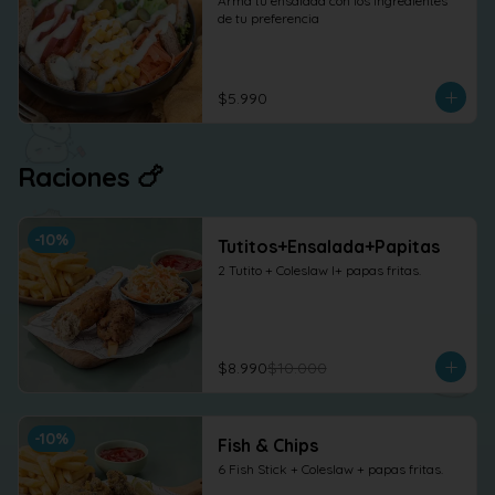
Arma tu ensalada con los ingredientes 
de tu preferencia
$5.990
Raciones 🍗
-
10
%
Tutitos+Ensalada+Papitas
2 Tutito + Coleslaw l+ papas fritas.
$8.990
$10.000
-
10
%
Fish & Chips
6 Fish Stick + Coleslaw + papas fritas.