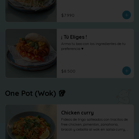
shõga (jengibre encurtido) como 
protagonista, terminado con 
cilantro fresco.
$7.990
¡ Tú Eliges !
Arma tu bao con los ingredientes de tu 
preferencia ♥
$8.500
One Pot (Wok) 🥡
Chicken curry
Fideos de trigo salteados con trocitos de 
free chicken, pimenton, zanahoria, 
brocoli y cebolla al wok en salsa curry, 
cilantro maní y limón.