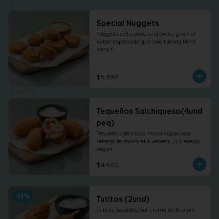
Special Nuggets
Nuggets deliciosos, crujientes y con el 
sabor especiado que solo taoveg tiene 
para ti
$5.990
Tequeños Salchiqueso(4und
peq)
Tequeños deliciosa masa esponjosa 
rellena de mozarella vegetal  y Vienesa. 
vegan
$4.500
-
13
%
Tutitos (2und)
Tutitos pasados por crema de brasas .