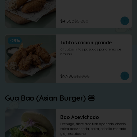
$4.500
$5.200
-
23
%
Tutitos ración grande
6 tutitos fritos pasados por crema de 
brasas
$9.990
$12.900
Gua Bao (Asian Burger) 🍔
Bao Acevichado
Lechuga, filete free fish apanado, choclo, 
salsa acevichada, palta, cebolla morada 
y ají escabeche