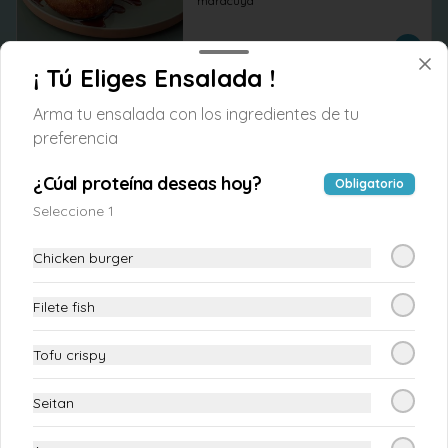
maracuya
$3.900
¡ Tú Eliges Ensalada !
Arma tu ensalada con los ingredientes de tu
Bao donuts frambuesa
preferencia
2 Baos donuts rellenas de dulce de 
frambuesa
¿Cúal proteína deseas hoy?
Obligatorio
Seleccione 1
$3.900
Chicken burger
Tiendita Tao 💙
Filete fish
Tofu crispy
Kimchee Vegan
1 Delicioso Kimchee, ligeramente picante, 
lleno de sabor.
Seitan