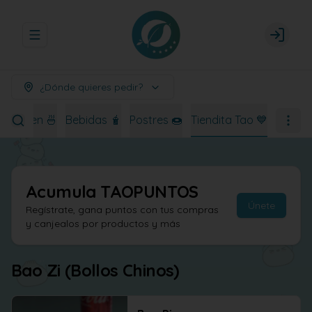
Abrir menu de navegación
Login
¿Dónde quieres pedir?
Ramen 🍜
Bebidas 🧋
Postres 🍩
Tiendita Tao 💙
Acumula
TAOPUNTOS
Únete
Regístrate, gana puntos con tus compras
y canjealos por productos y más
Bao Zi (Bollos Chinos)