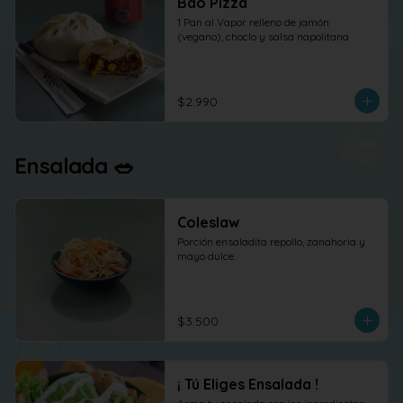
Bao Pizza
1 Pan al Vapor relleno de jamón 
(vegano), choclo y salsa napolitana
$2.990
Ensalada 🥗
Coleslaw
Porción ensaladita repollo, zanahoria y 
mayo dulce.
$3.500
¡ Tú Eliges Ensalada !