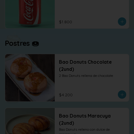
$1.800
Postres 🍩
Bao Donuts Chocolate
(2und)
2 Bao Donuts rellena de chocolate
$4.200
Bao Donuts Maracuya
(2und)
Bao Donuts relleno con dulce de 