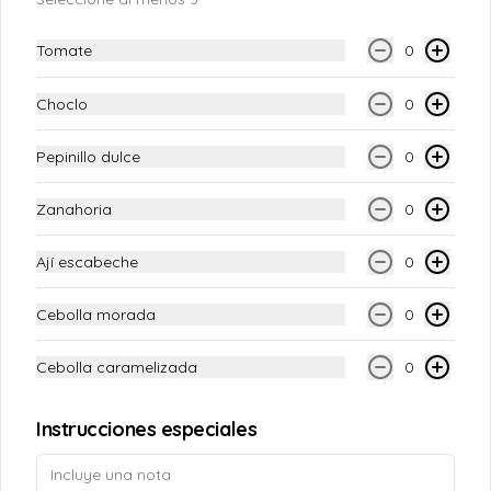
Tomate
0
Choclo
0
Conócenos
Pepinillo dulce
0
Despacho
Términos y condiciones
Zanahoria
0
Política de privacidad
Ají escabeche
0
Redes sociales
Cebolla morada
0
Instagram
Facebook
Cebolla caramelizada
0
Mi cuenta
Instrucciones especiales
Pedir