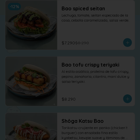
-
12
%
Bao spiced seitan
Lechuga, tomate, seitan especiado de la 
casa, cebolla caramelizada, salsa verde.
$7.290
$8.290
Bao tofu crispy teriyaki
Al estilo asiático, proteína de tofu crispy, 
pepino, zanahoria, cilantro, maní dulce y 
salsa teriyaki.
$8.290
Shôga Katsu Bao
Torikatsu crujiente en panko (chicken´t 
burguer) con ensalada fina estilo 
kyabetsu, kewpie suave y láminas de 