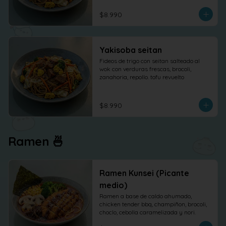
$8.990
Yakisoba seitan
Fideos de trigo con seitan salteado al 
wok con verduras frescas, brocoli, 
zanahoria, repollo. tofu revuelto
$8.990
Ramen 🍜
Ramen Kunsei (Picante
medio)
Ramen a base de caldo ahumado, 
chicken tender bbq, champiñon, brocoli, 
choclo, cebolla caramelizada y nori.