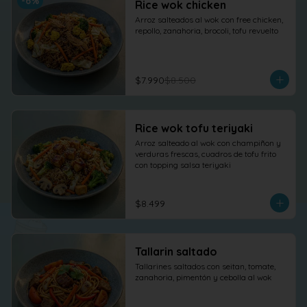
-
6
%
Rice wok chicken
Arroz salteados al wok con free chicken, 
repollo, zanahoria, brocoli, tofu revuelto
$7.990
$8.500
Rice wok tofu teriyaki
Arroz salteado al wok con champiñon y 
verduras frescas, cuadros de tofu frito 
con topping salsa teriyaki
$8.499
Tallarin saltado
Tallarines saltados con seitan, tomate, 
zanahoria, pimentón y cebolla al wok