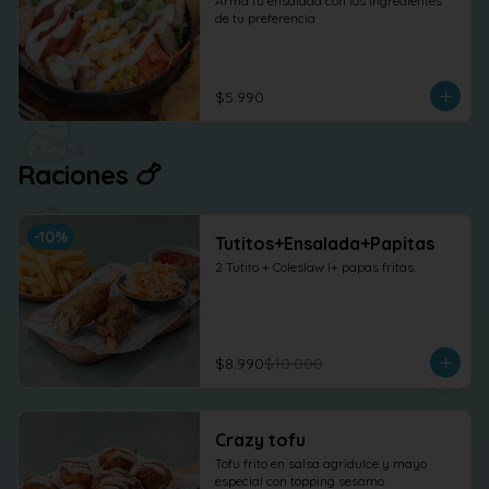
Arma tu ensalada con los ingredientes 
de tu preferencia
$5.990
Raciones 🍗
-
10
%
Tutitos+Ensalada+Papitas
2 Tutito + Coleslaw l+ papas fritas.
$8.990
$10.000
Crazy tofu
Tofu frito en salsa agridulce y mayo 
especial con topping sesamo