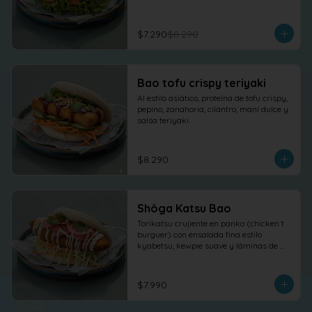
$7.290
$8.290
Bao tofu crispy teriyaki
Al estilo asiático, proteína de tofu crispy, 
pepino, zanahoria, cilantro, maní dulce y 
salsa teriyaki.
$8.290
Shôga Katsu Bao
Torikatsu crujiente en panko (chicken´t 
burguer) con ensalada fina estilo 
kyabetsu, kewpie suave y láminas de 
shõga (jengibre encurtido) como 
protagonista, terminado con 
cilantro fresco.
$7.990