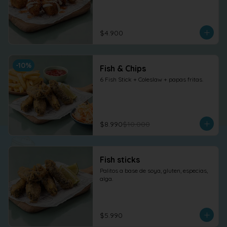
$4.900
-
10
%
Fish & Chips
6 Fish Stick + Coleslaw + papas fritas.
$8.990
$10.000
Fish sticks
Palitos a base de soya, gluten, especias, 
alga.
$5.990