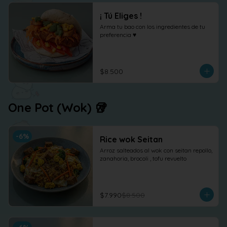
¡ Tú Eliges !
Arma tu bao con los ingredientes de tu 
preferencia ♥
$8.500
One Pot (Wok) 🥡
-
6
%
Rice wok Seitan
Arroz salteados al wok con seitan repollo, 
zanahoria, brocoli , tofu revuelto
$7.990
$8.500