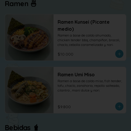
Ramen 🍜
Ramen Kunsei (Picante
medio)
Ramen a base de caldo ahumado, 
chicken tender bbq, champiñon, brocoli, 
choclo, cebolla caramelizada y nori.
$10.000
Ramen Umi Miso
Ramen a base de caldo miso, fish tender, 
tofu, choclo, zanahoria, repollo salteado, 
cilantro , maní dulce y nori.
$9.800
Bebidas 🧋