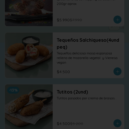
200gr aprox
$5.990
$7.990
Tequeños Salchiqueso(4und
peq)
Tequeños deliciosa masa esponjosa 
rellena de mozarella vegetal  y Vienesa. 
vegan
$4.500
-
13
%
Tutitos (2und)
Tutitos pasados por crema de brasas .
$4.500
$5.200