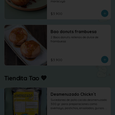
maracuya
$3.900
Bao donuts frambuesa
2 Baos donuts rellenas de dulce de 
frambuesa
$3.900
Tiendita Tao 💙
Desmenuzado Chickn´t
Sucedaneo de pollo cocido desmenuzado 
300 gr. para preparaciones como 
avemayo, pastichos, ensaladas, guisos. 
etc.