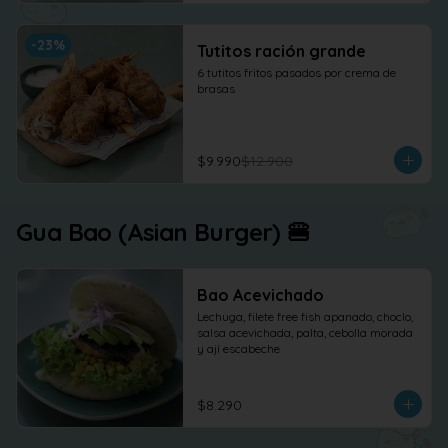
-
23
%
Tutitos ración grande
6 tutitos fritos pasados por crema de 
brasas
$9.990
$12.900
Gua Bao (Asian Burger) 🍔
Bao Acevichado
Lechuga, filete free fish apanado, choclo, 
salsa acevichada, palta, cebolla morada 
y ají escabeche
$8.290