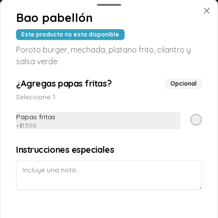
Conócenos
Bao pabellón
Despacho
Este producto no esta disponible
Términos y condiciones
Poroto burger, mechada, platano frito, cilantro y
salsa verde
Política de privacidad
Redes sociales
¿Agregas papas fritas?
Opcional
Seleccione 1
Instagram
Papas fritas
Facebook
+
$1.500
Mi cuenta
Instrucciones especiales
Pedir
TAOPUNTOS
Iniciar sesión