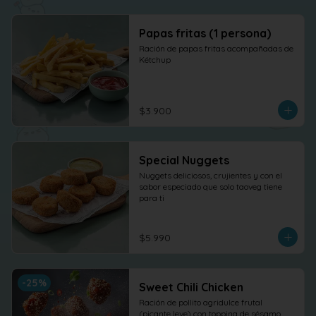
Papas fritas (1 persona)
Ración de papas fritas acompañadas de 
Kétchup
$3.900
Special Nuggets
Nuggets deliciosos, crujientes y con el 
sabor especiado que solo taoveg tiene 
para ti
$5.990
-
25
%
Sweet Chili Chicken
Ración de pollito agridulce frutal 
(picante leve) con topping de sésamo. 