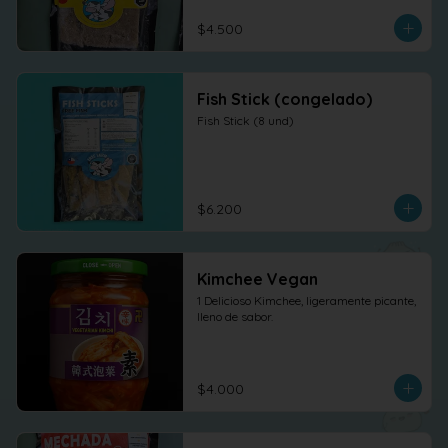
$4.500
Fish Stick (congelado)
Fish Stick (8 und)
$6.200
Kimchee Vegan
1 Delicioso Kimchee, ligeramente picante, 
lleno de sabor.
$4.000