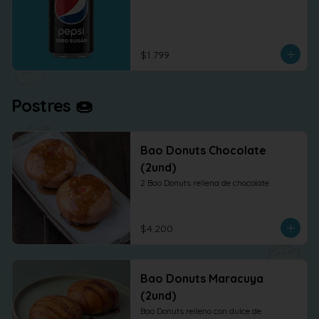
$1.799
Postres 🍩
Bao Donuts Chocolate
(2und)
2 Bao Donuts rellena de chocolate
$4.200
Bao Donuts Maracuya
(2und)
Bao Donuts relleno con dulce de 