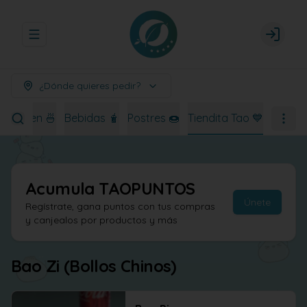
Abrir menu de navegación
Login
¿Dónde quieres pedir?
Ramen 🍜
Bebidas 🧋
Postres 🍩
Tiendita Tao 💙
Acumula
TAOPUNTOS
Únete
Regístrate, gana puntos con tus compras
y canjealos por productos y más
Bao Zi (Bollos Chinos)