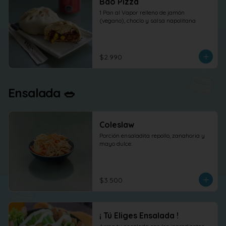
Bao Pizza
1 Pan al Vapor relleno de jamón 
(vegano), choclo y salsa napolitana
$2.990
Ensalada 🥗
Coleslaw
Porción ensaladita repollo, zanahoria y 
mayo dulce.
$3.500
¡ Tú Eliges Ensalada !