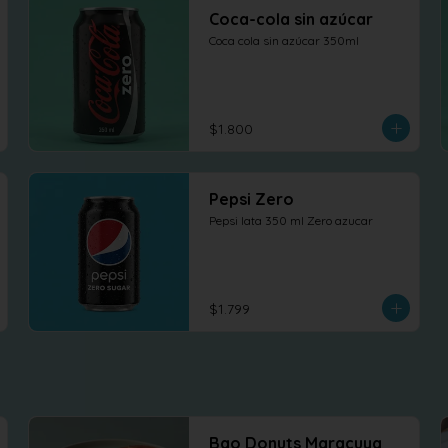
Coca-cola sin azúcar
Coca cola sin azúcar 350ml
$1.800
Pepsi Zero
Pepsi lata 350 ml Zero azucar
$1.799
Bao Donuts Maracuya