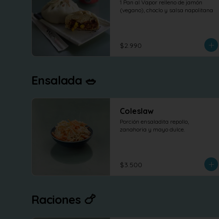
1 Pan al Vapor relleno de jamón 
(vegano), choclo y salsa napolitana
$2.990
Ensalada 🥗
Coleslaw
Porción ensaladita repollo, 
zanahoria y mayo dulce.
$3.500
Raciones 🍗