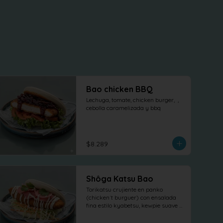
Bao chicken BBQ
Lechuga, tomate, chicken burger,  , 
cebolla caramelizada y bbq
$8.289
Shôga Katsu Bao
Torikatsu crujiente en panko 
(chicken´t burguer) con ensalada 
fina estilo kyabetsu, kewpie suave y 
láminas de shõga (jengibre 
encurtido) como protagonista, 