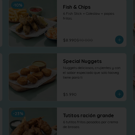
-
10
%
Fish & Chips
6 Fish Stick + Coleslaw + papas 
fritas.
$8.990
$10.000
Special Nuggets
Nuggets deliciosos, crujientes y con 
el sabor especiado que solo taoveg 
tiene para ti
$5.990
-
23
%
Tutitos ración grande
6 tutitos fritos pasados por crema 
de brasas