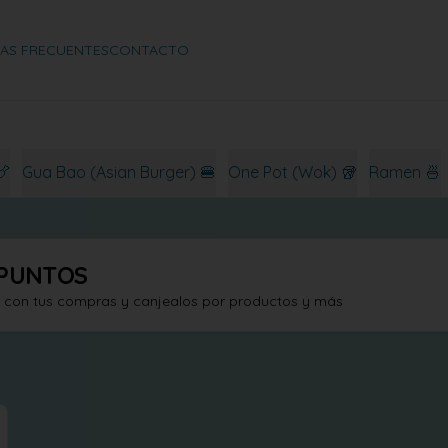
AS FRECUENTES
CONTACTO
🍗
Gua Bao (Asian Burger) 🍔
One Pot (Wok) 🥡
Ramen 🍜
PUNTOS
s con tus compras y canjealos por productos y más