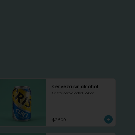
Cerveza sin alcohol
Cristal cero alcohol 350cc
$2.500