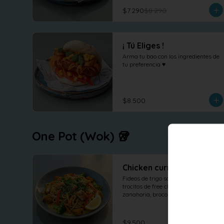
$7.290
$8.290
¡ Tú Eliges !
Arma tu bao con los ingredientes de 
tu preferencia ♥
$8.500
One Pot (Wok) 🥡
Chicken curry
Fideos de trigo salteados con 
trocitos de free chicken, pimenton, 
zanahoria, brocoli y cebolla al wok 
en salsa curry, cilantro maní y 
limón.
$9.500