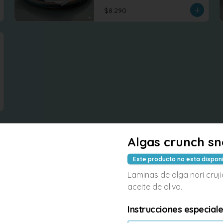
$8.290
Algas crunch s
Este producto no esta dispon
-
6
%
Rice wok Seitan
Laminas de alga nori cruj
Arroz salteados al wok con seitan 
aceite de oliva.
repollo, zanahoria, brocoli , tofu 
revuelto
Instrucciones especial
$7.990
$8.500