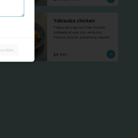
Yakisoba chicken
Fideos de trigo con free chicken 
salteado al wok con verduras 
frescas, brocoli, zanahoria, repollo. 
tofu revuelto
ponible
$8.990