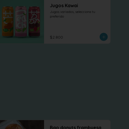
Jugos Kawai
Jugos variados, selecciona tu 
preferido
$2.800
Bao donuts frambuesa