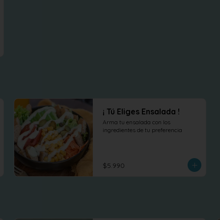
¡ Tú Eliges Ensalada !
Arma tu ensalada con los 
ingredientes de tu preferencia
$5.990