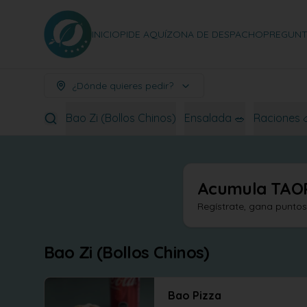
INICIO
PIDE AQUÍ
ZONA DE DESPACHO
PREGUNT
¿Dónde quieres pedir?
Bao Zi (Bollos Chinos)
Ensalada 🥗
Raciones 
Acumula
TAO
Regístrate, gana punto
Bao Zi (Bollos Chinos)
Bao Pizza