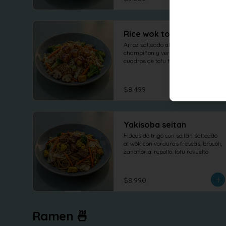
Rice wok tofu teriyaki
Arroz salteado al wok con 
champiñon y verduras frescas, 
cuadros de tofu frito con topping 
salsa teriyaki
$8.499
Yakisoba seitan
Fideos de trigo con seitan salteado 
al wok con verduras frescas, brocoli, 
zanahoria, repollo. tofu revuelto
$8.990
Ramen 🍜