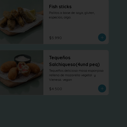
Fish sticks
Palitos a base de soya, gluten, 
especias, alga.
$5.990
Tequeños
Salchiqueso(4und peq)
Tequeños deliciosa masa esponjosa 
rellena de mozarella vegetal  y 
Vienesa. vegan
$4.500