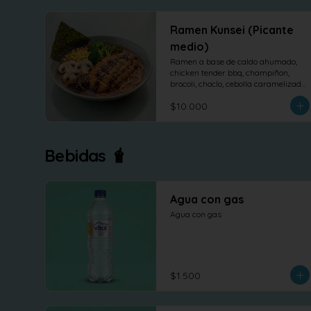
Ramen Kunsei (Picante
medio)
Ramen a base de caldo ahumado, 
chicken tender bbq, champiñon, 
brocoli, choclo, cebolla caramelizada 
y nori.
$10.000
Bebidas 🧋
Agua con gas
Agua con gas
$1.500