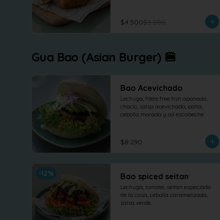
$4.500
$5.200
Gua Bao (Asian Burger) 🍔
Bao Acevichado
Lechuga, filete free fish apanado, 
choclo, salsa acevichada, palta, 
cebolla morada y ají escabeche
$8.290
-
12
%
Bao spiced seitan
Lechuga, tomate, seitan especiado 
de la casa, cebolla caramelizada, 
salsa verde.