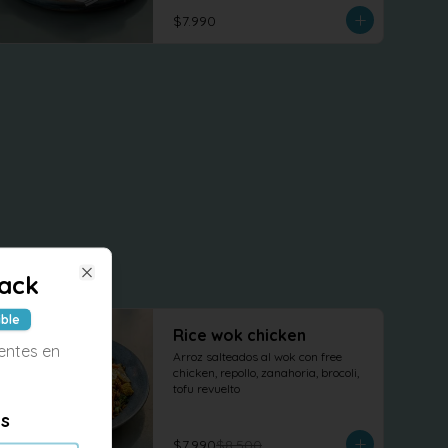
terminado con cilantro fresco.
$7.990
nack
Close
ible
-
6
%
Rice wok chicken
ientes en
Arroz salteados al wok con free 
chicken, repollo, zanahoria, brocoli, 
tofu revuelto
es
$7.990
$8.500