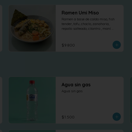
Ramen Umi Miso
Ramen a base de caldo miso, fish 
tender, tofu, choclo, zanahoria, 
repollo salteado, cilantro , maní 
dulce y nori.
$9.800
Agua sin gas
Agua sin gas
$1.500