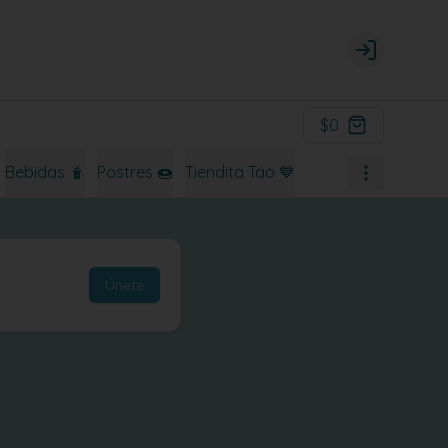
Login
$0
Bebidas 🧋
Postres 🍩
Tiendita Tao 💙
Únete