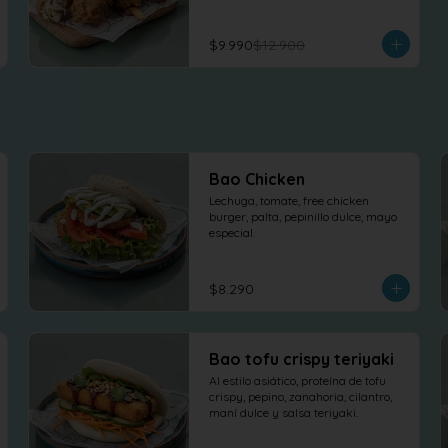
$9.990
$12.900
Bao Chicken
Lechuga, tomate, free chicken 
burger, palta, pepinillo dulce, mayo 
especial.
$8.290
Bao tofu crispy teriyaki
Al estilo asiático, proteína de tofu 
crispy, pepino, zanahoria, cilantro, 
maní dulce y salsa teriyaki.