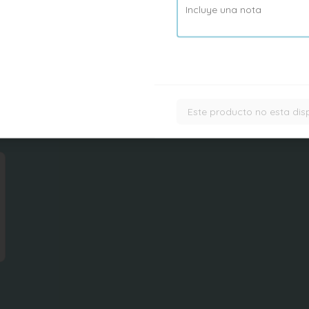
Tallarin saltado
Tallarines saltados con seitan, 
tomate, zanahoria, pimentón y 
cebolla al wok
Este producto no esta dis
$9.500