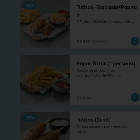
-
10
%
Tutitos+Ensalada+Papita
s
2 Tutito + Coleslaw l+ papas fritas.
$8.990
$10.000
Papas fritas (1 persona)
Ración de papas fritas 
acompañadas de Kétchup
$3.900
-
13
%
Tutitos (2und)
Tutitos pasados por crema de 
brasas .