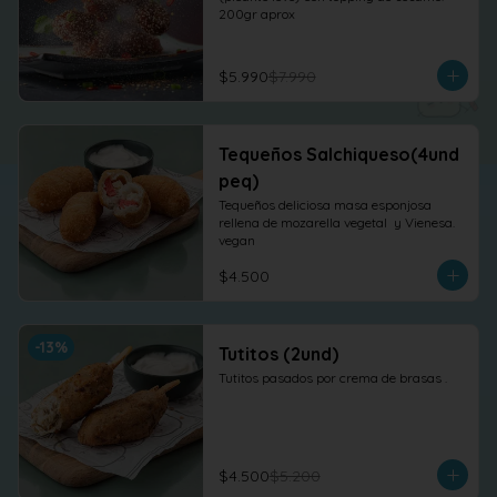
200gr aprox
$5.990
$7.990
Tequeños Salchiqueso(4und
peq)
Tequeños deliciosa masa esponjosa 
rellena de mozarella vegetal  y Vienesa. 
vegan
$4.500
-
13
%
Tutitos (2und)
Tutitos pasados por crema de brasas .
$4.500
$5.200