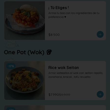
¡ Tú Eliges !
Arma tu bao con los ingredientes de tu 
preferencia ♥
$8.500
One Pot (Wok) 🥡
-
6
%
Rice wok Seitan
Arroz salteados al wok con seitan repollo, 
zanahoria, brocoli , tofu revuelto
$7.990
$8.500