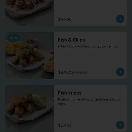
$4.900
-
10
%
Fish & Chips
6 Fish Stick + Coleslaw + papas fritas.
$8.990
$10.000
Fish sticks
Palitos a base de soya, gluten, especias, 
alga.
$5.990