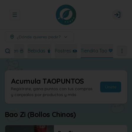
Abrir menu de navegación
Login
¿Dónde quieres pedir?
Ramen 🍜
Bebidas 🧋
Postres 🍩
Tiendita Tao 💙
Acumula
TAOPUNTOS
Únete
Regístrate, gana puntos con tus compras
y canjealos por productos y más
Bao Zi (Bollos Chinos)