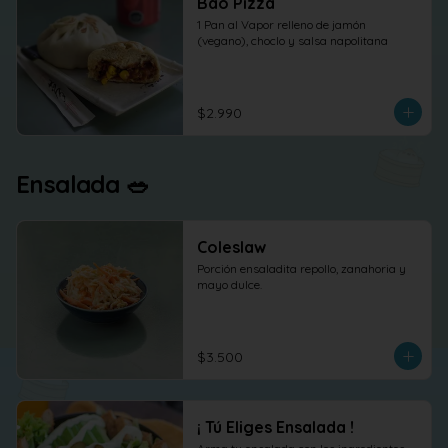
Bao Pizza
1 Pan al Vapor relleno de jamón 
(vegano), choclo y salsa napolitana
$2.990
Ensalada 🥗
Coleslaw
Porción ensaladita repollo, zanahoria y 
mayo dulce.
$3.500
¡ Tú Eliges Ensalada !