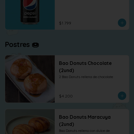
$1.799
Postres 🍩
Bao Donuts Chocolate
(2und)
2 Bao Donuts rellena de chocolate
$4.200
Bao Donuts Maracuya
(2und)
Bao Donuts relleno con dulce de 