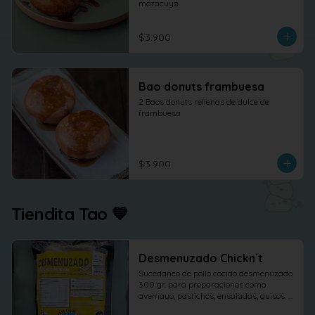
maracuya
$3.900
Bao donuts frambuesa
2 Baos donuts rellenas de dulce de 
frambuesa
$3.900
Tiendita Tao 💙
Desmenuzado Chickn´t
Sucedaneo de pollo cocido desmenuzado 
300 gr. para preparaciones como 
avemayo, pastichos, ensaladas, guisos. 
etc.