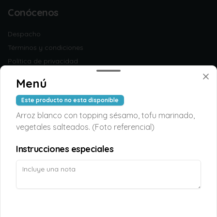
Conócenos
Despacho
Términos y condiciones
Política de privacidad
Redes sociales
Menú
Este producto no esta disponible
Instagram
Arroz blanco con topping sésamo, tofu marinado,
Facebook
vegetales salteados. (Foto referencial)
Mi cuenta
Instrucciones especiales
Pedir
TAOPUNTOS
Iniciar sesión