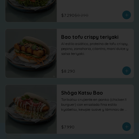
$7.290
$8.290
Bao tofu crispy teriyaki
Al estilo asiático, proteína de tofu crispy, 
pepino, zanahoria, cilantro, maní dulce y 
salsa teriyaki.
$8.290
Shôga Katsu Bao
Torikatsu crujiente en panko (chicken´t 
burguer) con ensalada fina estilo 
kyabetsu, kewpie suave y láminas de 
shõga (jengibre encurtido) como 
protagonista, terminado con 
cilantro fresco.
$7.990