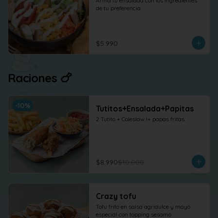
Arma tu ensalada con los ingredientes 
de tu preferencia
$5.990
Raciones 🍗
-
10
%
Tutitos+Ensalada+Papitas
2 Tutito + Coleslaw l+ papas fritas.
$8.990
$10.000
Crazy tofu
Tofu frito en salsa agridulce y mayo 
especial con topping sesamo