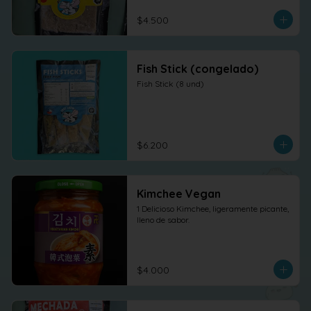
$4.500
Fish Stick (congelado)
Fish Stick (8 und)
$6.200
Kimchee Vegan
1 Delicioso Kimchee, ligeramente picante, 
lleno de sabor.
$4.000