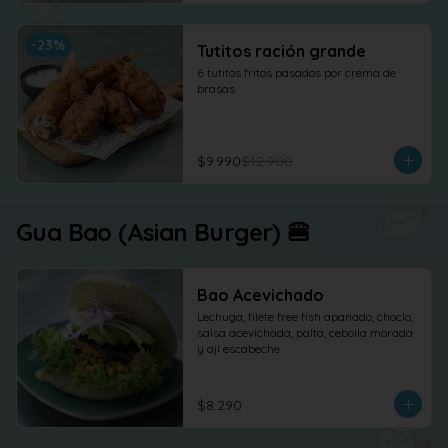
-
23
%
Tutitos ración grande
6 tutitos fritos pasados por crema de 
brasas
$9.990
$12.900
Gua Bao (Asian Burger) 🍔
Bao Acevichado
Lechuga, filete free fish apanado, choclo, 
salsa acevichada, palta, cebolla morada 
y ají escabeche
$8.290