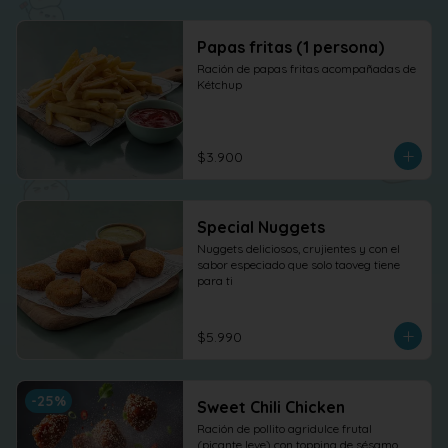
Papas fritas (1 persona)
Ración de papas fritas acompañadas de 
Kétchup
$3.900
Special Nuggets
Nuggets deliciosos, crujientes y con el 
sabor especiado que solo taoveg tiene 
para ti
$5.990
-
25
%
Sweet Chili Chicken
Ración de pollito agridulce frutal 
(picante leve) con topping de sésamo. 