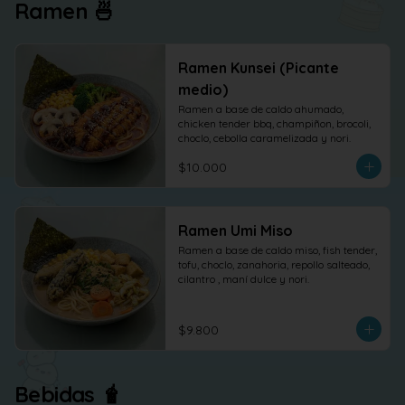
Ramen 🍜
Ramen Kunsei (Picante
medio)
Ramen a base de caldo ahumado, 
chicken tender bbq, champiñon, brocoli, 
choclo, cebolla caramelizada y nori.
$10.000
Ramen Umi Miso
Ramen a base de caldo miso, fish tender, 
tofu, choclo, zanahoria, repollo salteado, 
cilantro , maní dulce y nori.
$9.800
Bebidas 🧋