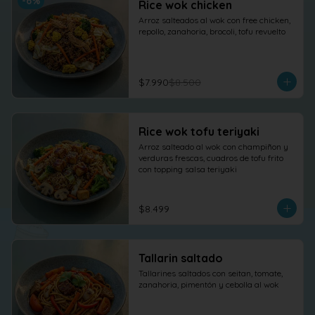
-
6
%
Rice wok chicken
Arroz salteados al wok con free chicken, 
repollo, zanahoria, brocoli, tofu revuelto
$7.990
$8.500
Rice wok tofu teriyaki
Arroz salteado al wok con champiñon y 
verduras frescas, cuadros de tofu frito 
con topping salsa teriyaki
$8.499
Tallarin saltado
Tallarines saltados con seitan, tomate, 
zanahoria, pimentón y cebolla al wok