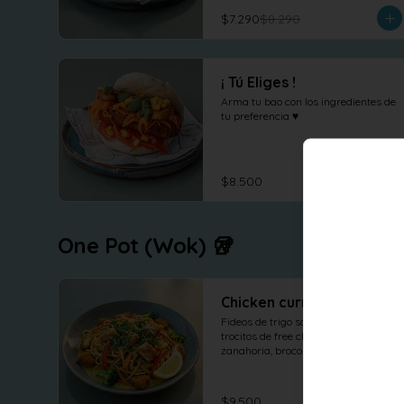
$7.290
$8.290
¡ Tú Eliges !
Arma tu bao con los ingredientes de 
tu preferencia ♥
$8.500
One Pot (Wok) 🥡
Chicken curry
Fideos de trigo salteados con 
trocitos de free chicken, pimenton, 
zanahoria, brocoli y cebolla al wok 
en salsa curry, cilantro maní y 
limón.
$9.500