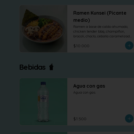
Ramen Kunsei (Picante
medio)
Ramen a base de caldo ahumado, 
chicken tender bbq, champiñon, 
brocoli, choclo, cebolla caramelizada 
y nori.
$10.000
Bebidas 🧋
Agua con gas
Agua con gas
$1.500