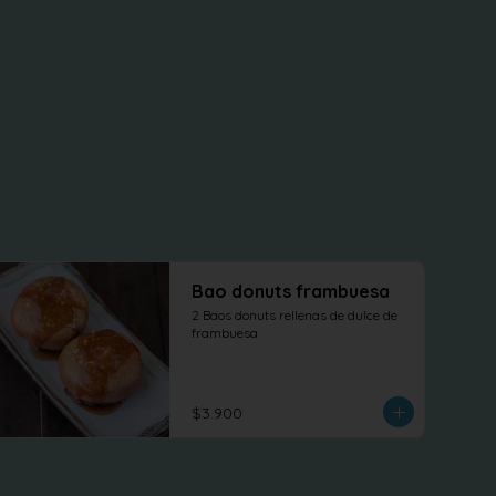
Bao donuts frambuesa
2 Baos donuts rellenas de dulce de 
frambuesa
$3.900