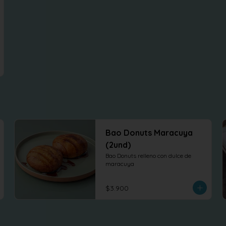
Bao Donuts Maracuya
(2und)
Bao Donuts relleno con dulce de 
maracuya
$3.900