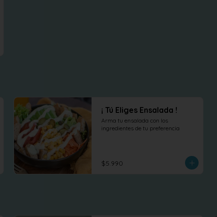
¡ Tú Eliges Ensalada !
Arma tu ensalada con los 
ingredientes de tu preferencia
$5.990