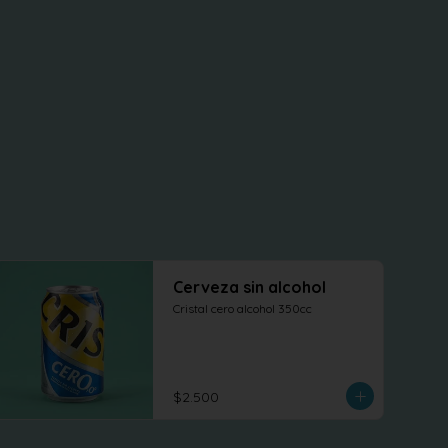
Cerveza sin alcohol
Cristal cero alcohol 350cc
$2.500