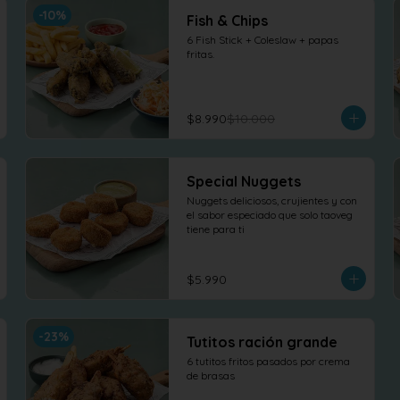
-
10
%
Fish & Chips
6 Fish Stick + Coleslaw + papas 
fritas.
$8.990
$10.000
Special Nuggets
Nuggets deliciosos, crujientes y con 
el sabor especiado que solo taoveg 
tiene para ti
$5.990
-
23
%
Tutitos ración grande
6 tutitos fritos pasados por crema 
de brasas