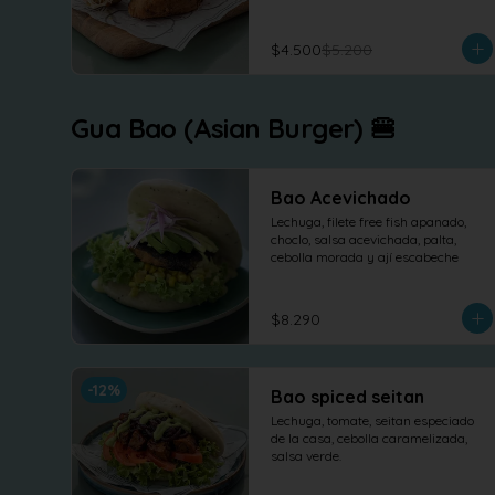
$4.500
$5.200
Gua Bao (Asian Burger) 🍔
Bao Acevichado
Lechuga, filete free fish apanado, 
choclo, salsa acevichada, palta, 
cebolla morada y ají escabeche
$8.290
-
12
%
Bao spiced seitan
Lechuga, tomate, seitan especiado 
de la casa, cebolla caramelizada, 
salsa verde.