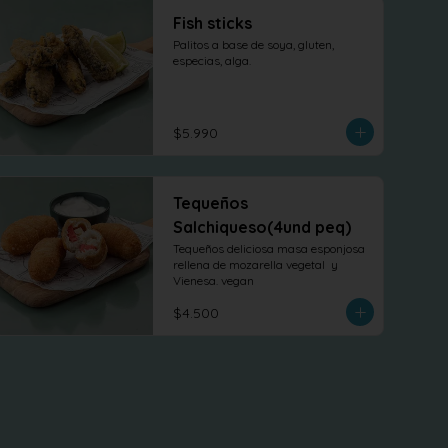
Fish sticks
Palitos a base de soya, gluten, 
especias, alga.
$5.990
Tequeños
Salchiqueso(4und peq)
Tequeños deliciosa masa esponjosa 
rellena de mozarella vegetal  y 
Vienesa. vegan
$4.500