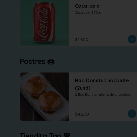
Coca-cola
Coca cola 350 ml
$1.800
Postres 🍩
Bao Donuts Chocolate
(2und)
2 Bao Donuts rellena de chocolate
$4.200
Tiendita Tao 💙