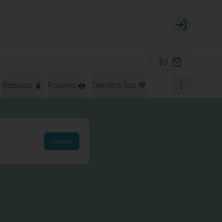
Login
$0
Bebidas 🧋
Postres 🍩
Tiendita Tao 💙
Únete