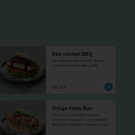
Bao chicken BBQ
Lechuga, tomate, chicken burger,  , 
cebolla caramelizada y bbq
$8.289
Shôga Katsu Bao
Torikatsu crujiente en panko 
(chicken´t burguer) con ensalada 
fina estilo kyabetsu, kewpie suave y 
láminas de shõga (jengibre 
encurtido) como protagonista, 