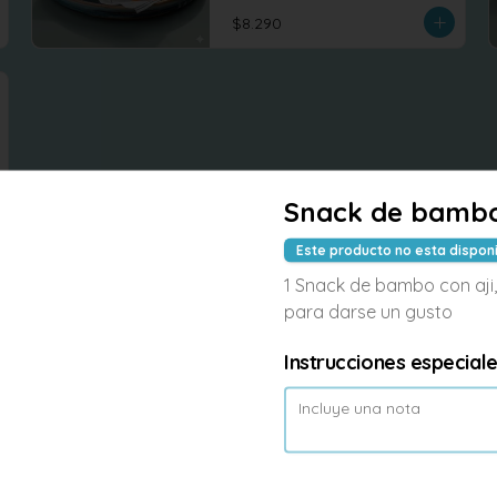
$8.290
Snack de bamb
Este producto no esta dispon
1 Snack de bambo con aji,
para darse un gusto
Instrucciones especial
-
6
%
Rice wok Seitan
Arroz salteados al wok con seitan 
repollo, zanahoria, brocoli , tofu 
revuelto
$7.990
$8.500