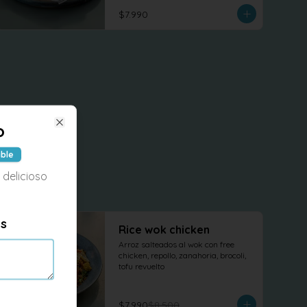
terminado con cilantro fresco.
$7.990
o
Close
ible
 delicioso
es
-
6
%
Rice wok chicken
Arroz salteados al wok con free 
chicken, repollo, zanahoria, brocoli, 
tofu revuelto
$7.990
$8.500