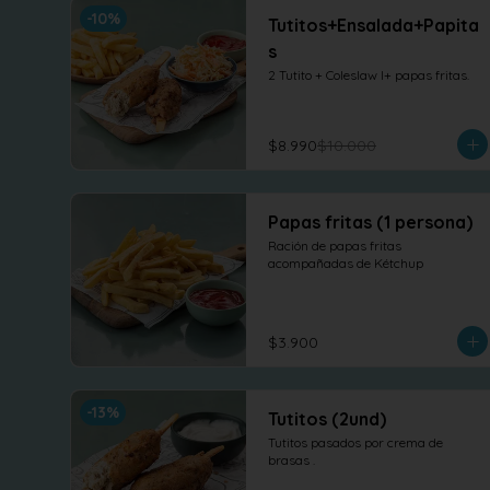
-
10
%
Tutitos+Ensalada+Papita
s
2 Tutito + Coleslaw l+ papas fritas.
$8.990
$10.000
Papas fritas (1 persona)
Ración de papas fritas 
acompañadas de Kétchup
$3.900
-
13
%
Tutitos (2und)
Tutitos pasados por crema de 
brasas .