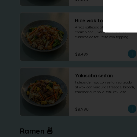
Rice wok tofu teriyaki
Arroz salteado al wok con 
champiñon y verduras frescas, 
cuadros de tofu frito con topping 
salsa teriyaki
$8.499
Yakisoba seitan
Fideos de trigo con seitan salteado 
al wok con verduras frescas, brocoli, 
zanahoria, repollo. tofu revuelto
$8.990
Ramen 🍜