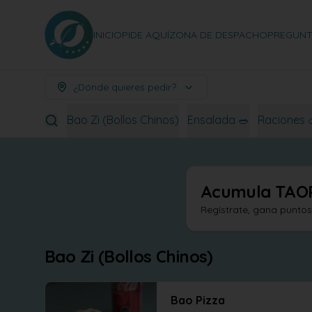
INICIO
PIDE AQUÍ
ZONA DE DESPACHO
PREGUNT
¿Dónde quieres pedir?
Bao Zi (Bollos Chinos)
Ensalada 🥗
Raciones 
Acumula
TAO
Regístrate, gana punto
Bao Zi (Bollos Chinos)
Bao Pizza