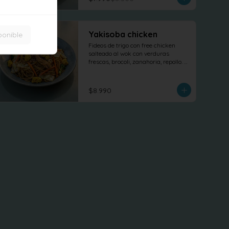
Yakisoba chicken
ponible
Fideos de trigo con free chicken 
salteado al wok con verduras 
frescas, brocoli, zanahoria, repollo. 
tofu revuelto
$8.990