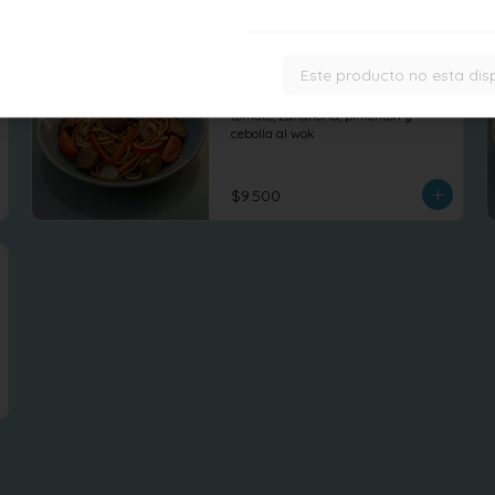
Tallarin saltado
Este producto no esta dis
Tallarines saltados con seitan, 
tomate, zanahoria, pimentón y 
cebolla al wok
$9.500