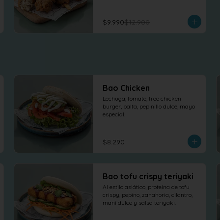
$9.990
$12.900
Bao Chicken
Lechuga, tomate, free chicken 
burger, palta, pepinillo dulce, mayo 
especial.
$8.290
Bao tofu crispy teriyaki
Al estilo asiático, proteína de tofu 
crispy, pepino, zanahoria, cilantro, 
maní dulce y salsa teriyaki.