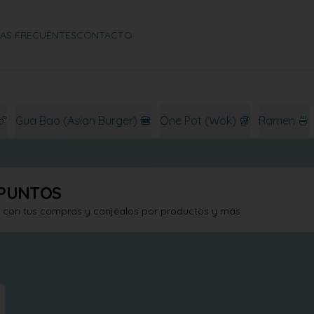
AS FRECUENTES
CONTACTO
🍗
Gua Bao (Asian Burger) 🍔
One Pot (Wok) 🥡
Ramen 🍜
PUNTOS
s con tus compras y canjealos por productos y más