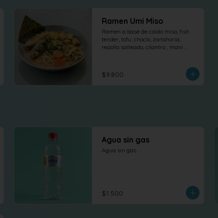
Ramen Umi Miso
Ramen a base de caldo miso, fish 
tender, tofu, choclo, zanahoria, 
repollo salteado, cilantro , maní 
dulce y nori.
$9.800
Agua sin gas
Agua sin gas
$1.500