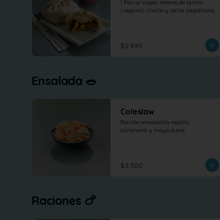
1 Pan al Vapor relleno de jamón 
(vegano), choclo y salsa napolitana
$2.990
Ensalada 🥗
Coleslaw
Porción ensaladita repollo, 
zanahoria y mayo dulce.
$3.500
Raciones 🍗