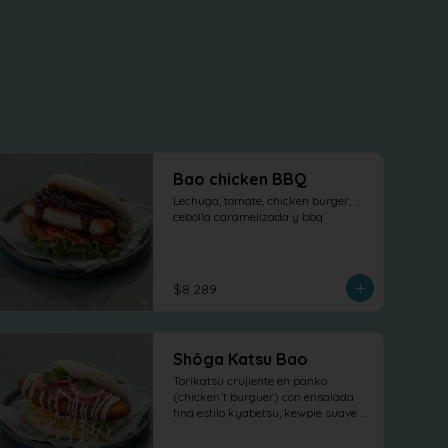
Bao chicken BBQ
Lechuga, tomate, chicken burger,  , 
cebolla caramelizada y bbq
$8.289
Shôga Katsu Bao
Torikatsu crujiente en panko 
(chicken´t burguer) con ensalada 
fina estilo kyabetsu, kewpie suave y 
láminas de shõga (jengibre 
encurtido) como protagonista, 