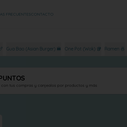
AS FRECUENTES
CONTACTO
🍗
Gua Bao (Asian Burger) 🍔
One Pot (Wok) 🥡
Ramen 🍜
PUNTOS
s con tus compras y canjealos por productos y más