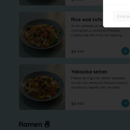
Este p
Rice wok tofu teriyaki
Arroz salteado al wok con 
champiñon y verduras frescas, 
cuadros de tofu frito con topping 
salsa teriyaki
$8.499
Yakisoba seitan
Fideos de trigo con seitan salteado 
al wok con verduras frescas, brocoli, 
zanahoria, repollo. tofu revuelto
$8.990
Ramen 🍜