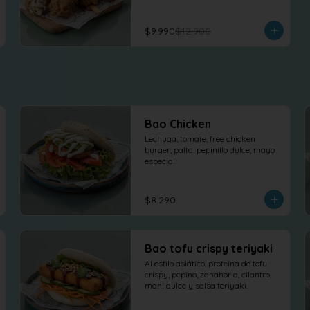
$9.990
$12.900
Bao Chicken
Lechuga, tomate, free chicken 
burger, palta, pepinillo dulce, mayo 
especial.
$8.290
Bao tofu crispy teriyaki
Al estilo asiático, proteína de tofu 
crispy, pepino, zanahoria, cilantro, 
maní dulce y salsa teriyaki.