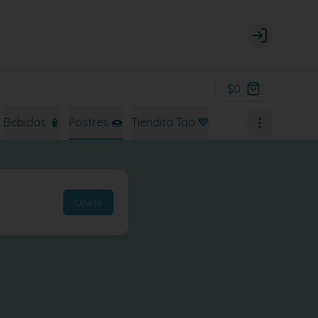
Login
$0
Bebidas 🧋
Postres 🍩
Tiendita Tao 💙
Únete