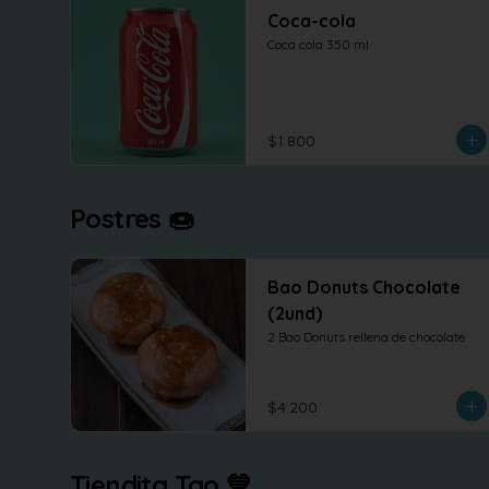
Coca-cola
Coca cola 350 ml
$1.800
Postres 🍩
Bao Donuts Chocolate
(2und)
2 Bao Donuts rellena de chocolate
$4.200
Tiendita Tao 💙