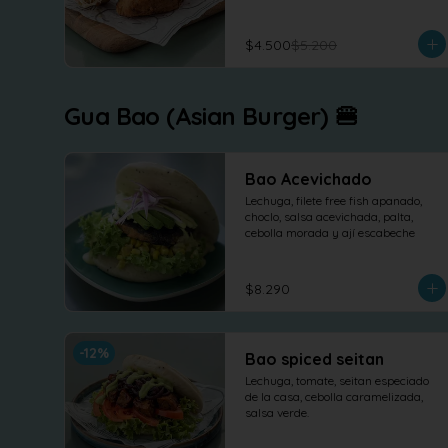
$4.500
$5.200
Gua Bao (Asian Burger) 🍔
Bao Acevichado
Lechuga, filete free fish apanado, 
choclo, salsa acevichada, palta, 
cebolla morada y ají escabeche
$8.290
-
12
%
Bao spiced seitan
Lechuga, tomate, seitan especiado 
de la casa, cebolla caramelizada, 
salsa verde.