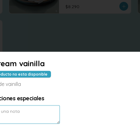
$8.290
ream vainilla
oducto no esta disponible
e vainilla
ciones especiales
-
6
%
Rice wok Seitan
Arroz salteados al wok con seitan 
repollo, zanahoria, brocoli , tofu 
revuelto
$7.990
$8.500