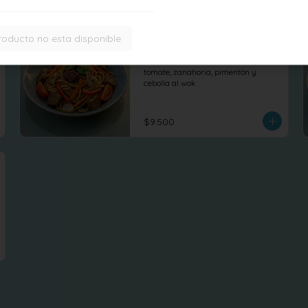
roducto no esta disponible
Tallarin saltado
Tallarines saltados con seitan, 
tomate, zanahoria, pimentón y 
cebolla al wok
$9.500