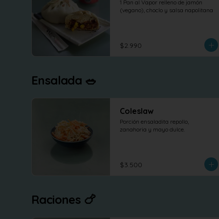
1 Pan al Vapor relleno de jamón 
(vegano), choclo y salsa napolitana
$2.990
Ensalada 🥗
Coleslaw
Porción ensaladita repollo, 
zanahoria y mayo dulce.
$3.500
Raciones 🍗