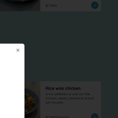
terminado con cilantro fresco.
$7.990
Close
-
6
%
Rice wok chicken
Arroz salteados al wok con free 
chicken, repollo, zanahoria, brocoli, 
tofu revuelto
$7.990
$8.500