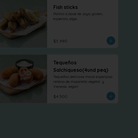
Fish sticks
Palitos a base de soya, gluten, 
especias, alga.
$5.990
Tequeños
Salchiqueso(4und peq)
Tequeños deliciosa masa esponjosa 
rellena de mozarella vegetal  y 
Vienesa. vegan
$4.500