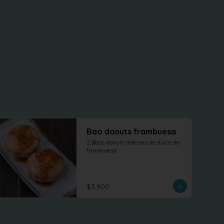
Bao donuts frambuesa
2 Baos donuts rellenas de dulce de 
frambuesa
$3.900