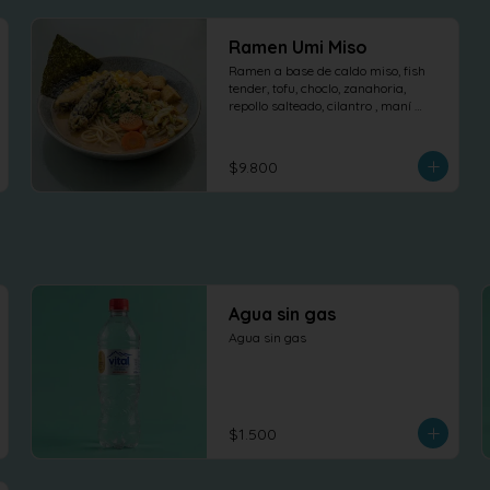
Ramen Umi Miso
Ramen a base de caldo miso, fish 
tender, tofu, choclo, zanahoria, 
repollo salteado, cilantro , maní 
dulce y nori.
$9.800
Agua sin gas
Agua sin gas
$1.500