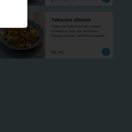
Yakisoba chicken
Fideos de trigo con free chicken 
salteado al wok con verduras 
frescas, brocoli, zanahoria, repollo. 
tofu revuelto
$8.990