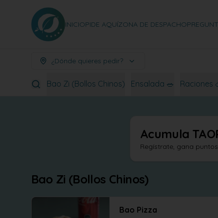
INICIO
PIDE AQUÍ
ZONA DE DESPACHO
PREGUNT
¿Dónde quieres pedir?
Bao Zi (Bollos Chinos)
Ensalada 🥗
Raciones 
Acumula
TAO
Regístrate, gana punto
Bao Zi (Bollos Chinos)
Bao Pizza