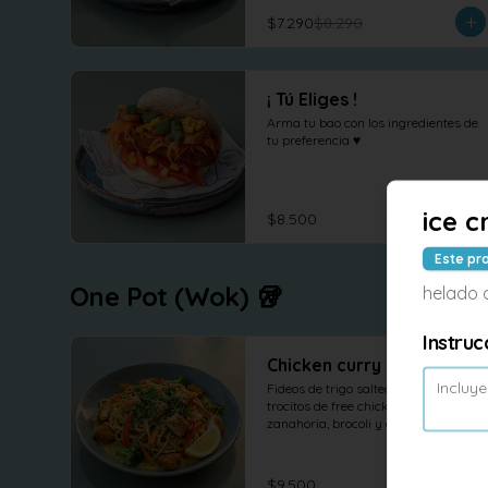
$7.290
$8.290
¡ Tú Eliges !
Arma tu bao con los ingredientes de 
tu preferencia ♥
ice c
$8.500
Este pr
One Pot (Wok) 🥡
helado d
Instruc
Chicken curry
Fideos de trigo salteados con 
trocitos de free chicken, pimenton, 
zanahoria, brocoli y cebolla al wok 
en salsa curry, cilantro maní y 
limón.
$9.500