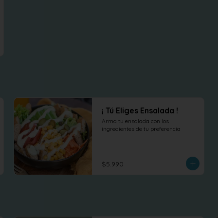
¡ Tú Eliges Ensalada !
Arma tu ensalada con los 
ingredientes de tu preferencia
$5.990