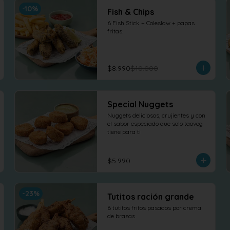
-
10
%
Fish & Chips
6 Fish Stick + Coleslaw + papas 
fritas.
$8.990
$10.000
Special Nuggets
Nuggets deliciosos, crujientes y con 
el sabor especiado que solo taoveg 
tiene para ti
$5.990
-
23
%
Tutitos ración grande
6 tutitos fritos pasados por crema 
de brasas