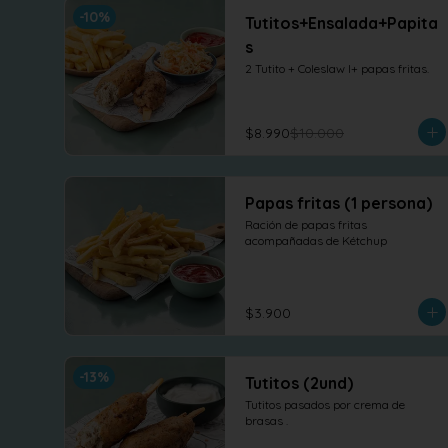
-
10
%
Tutitos+Ensalada+Papita
s
2 Tutito + Coleslaw l+ papas fritas.
$8.990
$10.000
Papas fritas (1 persona)
Ración de papas fritas 
acompañadas de Kétchup
$3.900
-
13
%
Tutitos (2und)
Tutitos pasados por crema de 
brasas .