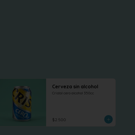
Cerveza sin alcohol
Cristal cero alcohol 350cc
$2.500