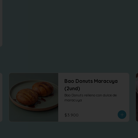
Bao Donuts Maracuya
(2und)
Bao Donuts relleno con dulce de 
maracuya
$3.900