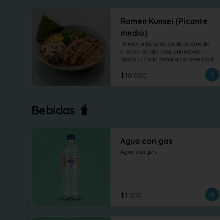
Ramen Kunsei (Picante
medio)
Ramen a base de caldo ahumado, 
chicken tender bbq, champiñon, 
brocoli, choclo, cebolla caramelizada 
y nori.
$10.000
Bebidas 🧋
Agua con gas
Agua con gas
$1.500