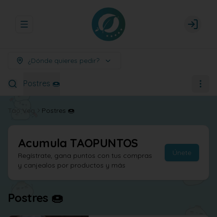
Abrir menu de navegación
Login
¿Dónde quieres pedir?
Postres 🍩
Tao Veg
Postres 🍩
Acumula
TAOPUNTOS
Únete
Regístrate, gana puntos con tus compras
y canjealos por productos y más
Postres 🍩