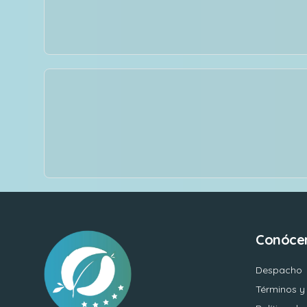
Conóce
Despacho
Términos y