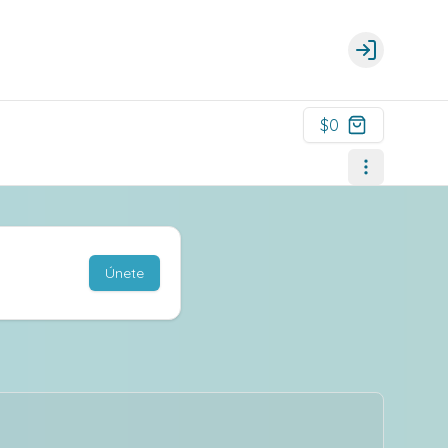
Login
$0
Únete