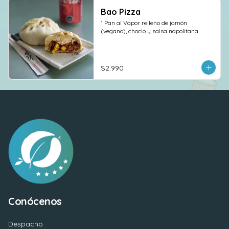
Bao Pizza
1 Pan al Vapor relleno de jamón 
(vegano), choclo y salsa napolitana
$2.990
Conócenos
Despacho