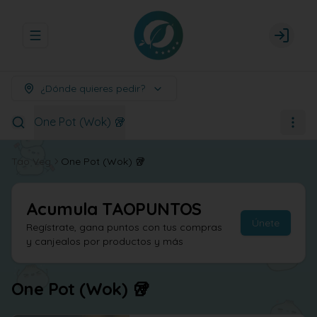
Abrir menu de navegación
Login
¿Dónde quieres pedir?
One Pot (Wok) 🥡
Tao Veg
One Pot (Wok) 🥡
Acumula
TAOPUNTOS
Únete
Regístrate, gana puntos con tus compras
y canjealos por productos y más
One Pot (Wok) 🥡