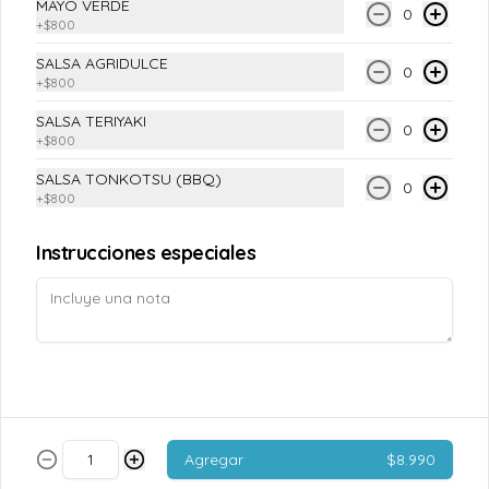
MAYO VERDE
0
Términos y condiciones
+
$800
Política de privacidad
SALSA AGRIDULCE
0
+
$800
Redes sociales
SALSA TERIYAKI
0
+
$800
Instagram
SALSA TONKOTSU (BBQ)
Facebook
0
+
$800
Mi cuenta
Instrucciones especiales
Pedir
TAOPUNTOS
Iniciar sesión
Powered by
Agregar
$8.990