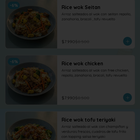
-
6
%
Rice wok Seitan
Arroz salteados al wok con seitan repollo, 
zanahoria, brocoli , tofu revuelto
$7.990
$8.500
-
6
%
Rice wok chicken
Arroz salteados al wok con free chicken, 
repollo, zanahoria, brocoli, tofu revuelto
$7.990
$8.500
Rice wok tofu teriyaki
Arroz salteado al wok con champiñon y 
verduras frescas, cuadros de tofu frito 
con topping salsa teriyaki