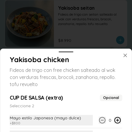
Yakisoba seitan
Fideos de trigo con seitan salteado al 
wok con verduras frescas, brocoli, 
zanahoria, repollo. tofu revuelto
$8.990
Yakisoba chicken
Fideos de trigo con free chicken salteado al wok
con verduras frescas, brocoli, zanahoria, repollo.
tofu revuelto
CUP DE SALSA (extra)
Opcional
Seleccione 2
Conócenos
Mayo estilo Japonesa (mayo dulce)
0
+
$800
Despacho