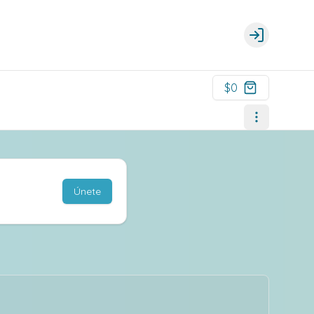
Login
$0
Únete