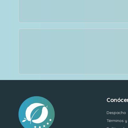
Conóce
Despacho
Términos y