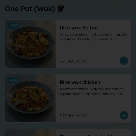
One Pot (Wok) 🥡
-
6
%
Rice wok Seitan
Arroz salteados al wok con seitan repollo, 
zanahoria, brocoli , tofu revuelto
$7.990
$8.500
-
6
%
Rice wok chicken
Arroz salteados al wok con free chicken, 
repollo, zanahoria, brocoli, tofu revuelto
$7.990
$8.500