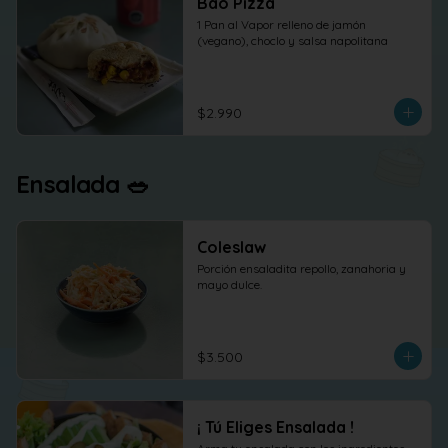
Bao Pizza
1 Pan al Vapor relleno de jamón 
(vegano), choclo y salsa napolitana
$2.990
Ensalada 🥗
Coleslaw
Porción ensaladita repollo, zanahoria y 
mayo dulce.
$3.500
¡ Tú Eliges Ensalada !