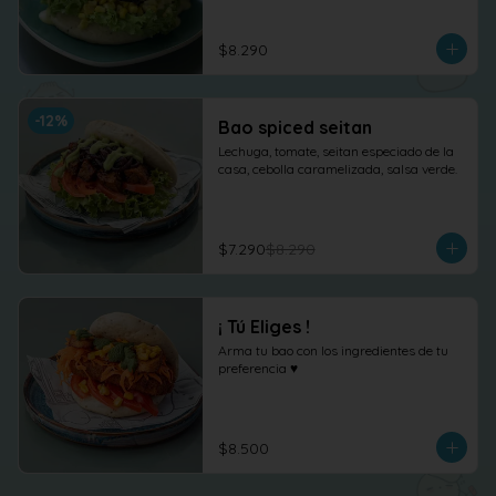
$8.290
-
12
%
Bao spiced seitan
Lechuga, tomate, seitan especiado de la 
casa, cebolla caramelizada, salsa verde.
$7.290
$8.290
¡ Tú Eliges !
Arma tu bao con los ingredientes de tu 
preferencia ♥
$8.500