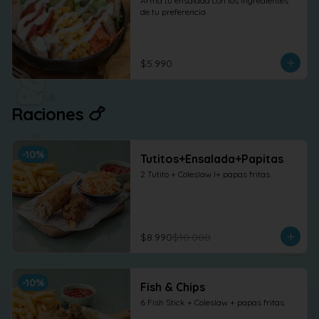
Arma tu ensalada con los ingredientes 
de tu preferencia
$5.990
Raciones 🍗
-
10
%
Tutitos+Ensalada+Papitas
2 Tutito + Coleslaw l+ papas fritas.
$8.990
$10.000
-
10
%
Fish & Chips
6 Fish Stick + Coleslaw + papas fritas.