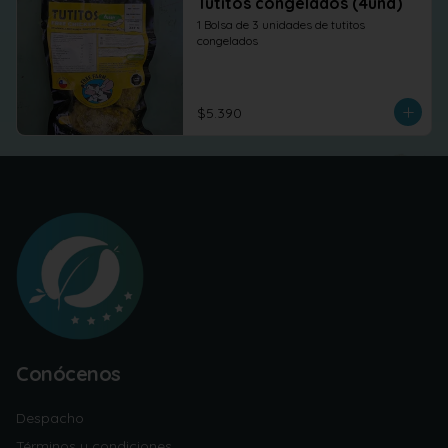
Tutitos congelados (4und)
1 Bolsa de 3 unidades de tutitos 
congelados
$5.390
Conócenos
Despacho
Términos y condiciones