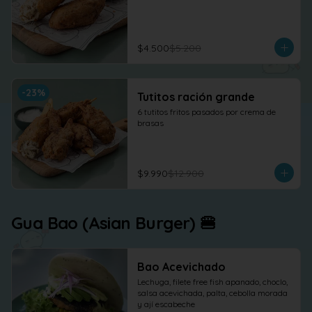
$4.500
$5.200
-
23
%
Tutitos ración grande
6 tutitos fritos pasados por crema de 
brasas
$9.990
$12.900
Gua Bao (Asian Burger) 🍔
Bao Acevichado
Lechuga, filete free fish apanado, choclo, 
salsa acevichada, palta, cebolla morada 
y ají escabeche