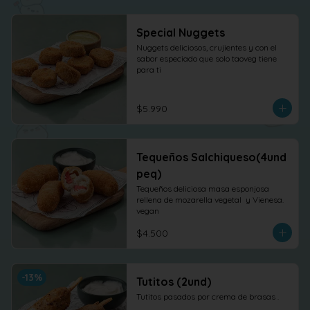
Special Nuggets
Nuggets deliciosos, crujientes y con el 
sabor especiado que solo taoveg tiene 
para ti
$5.990
Tequeños Salchiqueso(4und
peq)
Tequeños deliciosa masa esponjosa 
rellena de mozarella vegetal  y Vienesa. 
vegan
$4.500
-
13
%
Tutitos (2und)
Tutitos pasados por crema de brasas .