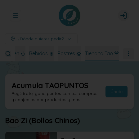
Abrir menu de navegación
Login
¿Dónde quieres pedir?
Ramen 🍜
Bebidas 🧋
Postres 🍩
Tiendita Tao 💙
Acumula
TAOPUNTOS
Únete
Regístrate, gana puntos con tus compras
y canjealos por productos y más
Bao Zi (Bollos Chinos)