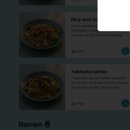
Rice wok tofu teriyaki
Arroz salteado al wok con 
champiñon y verduras frescas, 
cuadros de tofu frito con topping 
salsa teriyaki
$8.499
Yakisoba seitan
Fideos de trigo con seitan salteado 
al wok con verduras frescas, brocoli, 
zanahoria, repollo. tofu revuelto
$8.990
Ramen 🍜