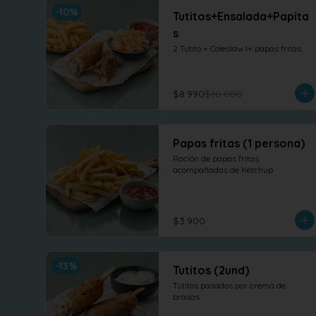
-
10
%
Tutitos+Ensalada+Papita
s
2 Tutito + Coleslaw l+ papas fritas.
$8.990
$10.000
Papas fritas (1 persona)
Ración de papas fritas 
acompañadas de Kétchup
$3.900
-
13
%
Tutitos (2und)
Tutitos pasados por crema de 
brasas .