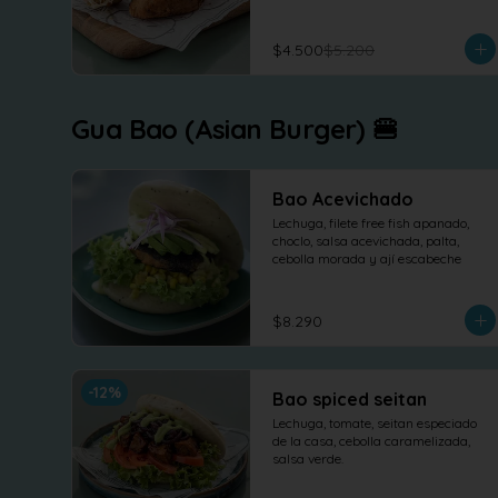
$4.500
$5.200
Gua Bao (Asian Burger) 🍔
Bao Acevichado
Lechuga, filete free fish apanado, 
choclo, salsa acevichada, palta, 
cebolla morada y ají escabeche
$8.290
-
12
%
Bao spiced seitan
Lechuga, tomate, seitan especiado 
de la casa, cebolla caramelizada, 
salsa verde.