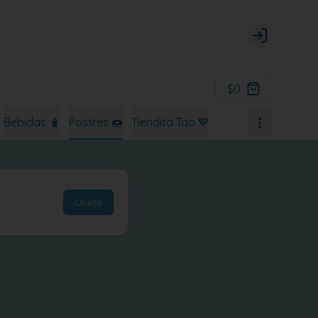
Login
$0
Bebidas 🧋
Postres 🍩
Tiendita Tao 💙
Únete