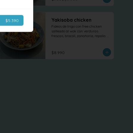
Yakisoba chicken
$5.390
Fideos de trigo con free chicken 
salteado al wok con verduras 
frescas, brocoli, zanahoria, repollo. 
tofu revuelto
$8.990