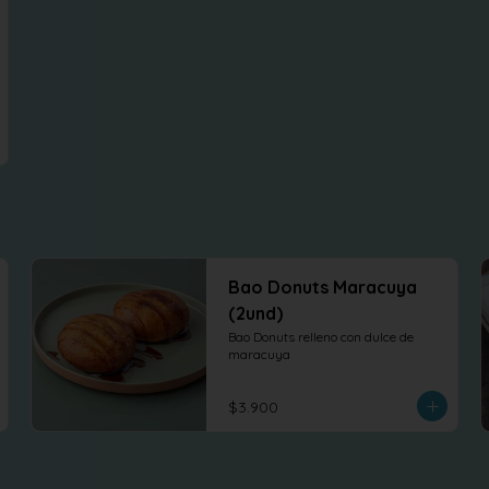
Bao Donuts Maracuya
(2und)
Bao Donuts relleno con dulce de 
maracuya
$3.900