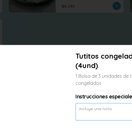
$8.290
Tutitos congela
(4und)
1 Bolsa de 3 unidades de t
congelados
Instrucciones especial
-
6
%
Rice wok Seitan
Arroz salteados al wok con seitan 
repollo, zanahoria, brocoli , tofu 
revuelto
$7.990
$8.500