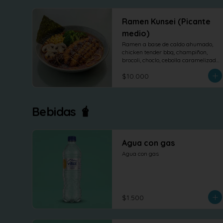
Ramen Kunsei (Picante
medio)
Ramen a base de caldo ahumado, 
chicken tender bbq, champiñon, 
brocoli, choclo, cebolla caramelizada 
y nori.
$10.000
Bebidas 🧋
Agua con gas
Agua con gas
$1.500