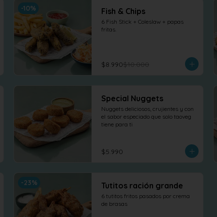
-
10
%
Fish & Chips
6 Fish Stick + Coleslaw + papas 
fritas.
$8.990
$10.000
Special Nuggets
Nuggets deliciosos, crujientes y con 
el sabor especiado que solo taoveg 
tiene para ti
$5.990
-
23
%
Tutitos ración grande
6 tutitos fritos pasados por crema 
de brasas