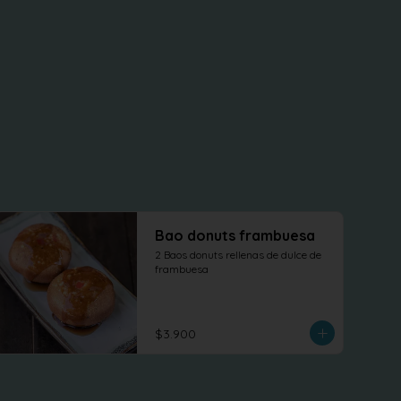
Bao donuts frambuesa
2 Baos donuts rellenas de dulce de 
frambuesa
$3.900