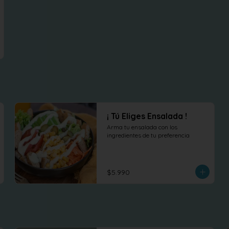
¡ Tú Eliges Ensalada !
Arma tu ensalada con los 
ingredientes de tu preferencia
$5.990