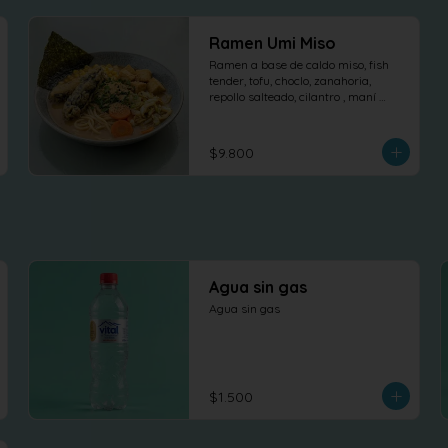
Ramen Umi Miso
Ramen a base de caldo miso, fish 
tender, tofu, choclo, zanahoria, 
repollo salteado, cilantro , maní 
dulce y nori.
$9.800
Agua sin gas
Agua sin gas
$1.500