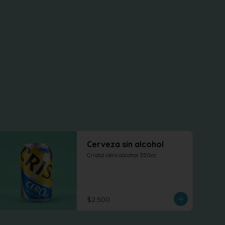
Cerveza sin alcohol
Cristal cero alcohol 350cc
$2.500