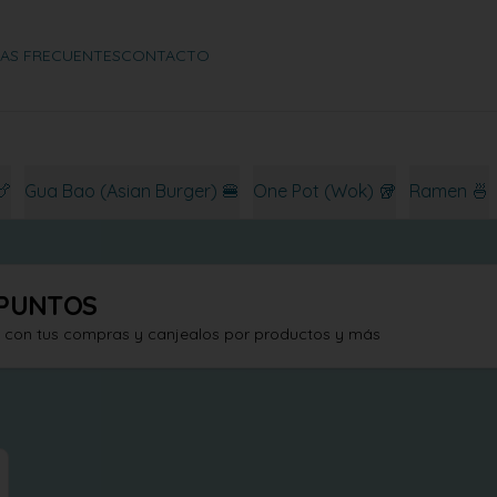
AS FRECUENTES
CONTACTO
🍗
Gua Bao (Asian Burger) 🍔
One Pot (Wok) 🥡
Ramen 🍜
PUNTOS
s con tus compras y canjealos por productos y más