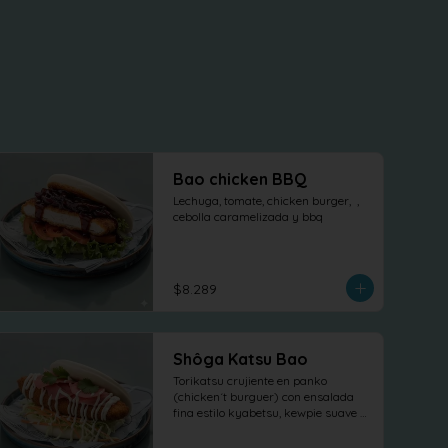
Bao chicken BBQ
Lechuga, tomate, chicken burger,  , 
cebolla caramelizada y bbq
$8.289
Shôga Katsu Bao
Torikatsu crujiente en panko 
(chicken´t burguer) con ensalada 
fina estilo kyabetsu, kewpie suave y 
láminas de shõga (jengibre 
encurtido) como protagonista, 