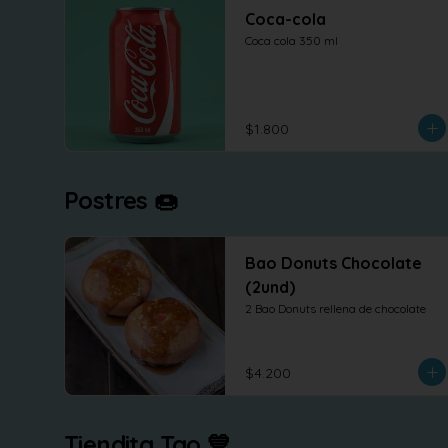
Coca-cola
Coca cola 350 ml
$1.800
Postres 🍩
Bao Donuts Chocolate
(2und)
2 Bao Donuts rellena de chocolate
$4.200
Tiendita Tao 💙