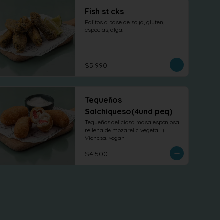
Fish sticks
Palitos a base de soya, gluten, 
especias, alga.
$5.990
Tequeños
Salchiqueso(4und peq)
Tequeños deliciosa masa esponjosa 
rellena de mozarella vegetal  y 
Vienesa. vegan
$4.500