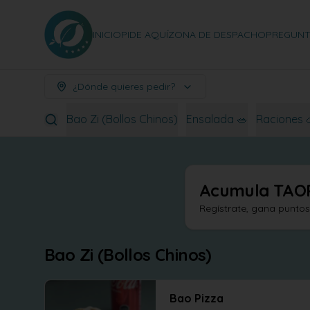
INICIO
PIDE AQUÍ
ZONA DE DESPACHO
PREGUNT
¿Dónde quieres pedir?
Bao Zi (Bollos Chinos)
Ensalada 🥗
Raciones 
Acumula
TAO
Regístrate, gana punto
Bao Zi (Bollos Chinos)
Bao Pizza