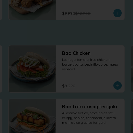
$9.990
$12.900
Bao Chicken
Lechuga, tomate, free chicken 
burger, palta, pepinillo dulce, mayo 
especial.
$8.290
Bao tofu crispy teriyaki
Al estilo asiático, proteína de tofu 
crispy, pepino, zanahoria, cilantro, 
maní dulce y salsa teriyaki.