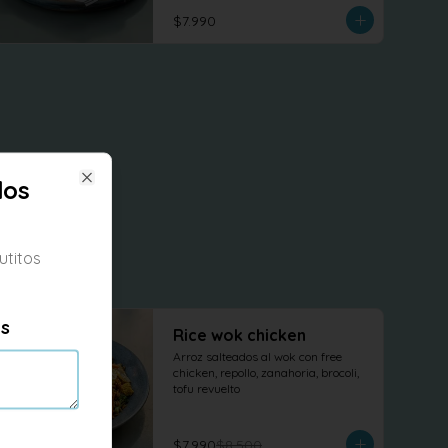
terminado con cilantro fresco.
$7.990
dos
Close
utitos
es
-
6
%
Rice wok chicken
Arroz salteados al wok con free 
chicken, repollo, zanahoria, brocoli, 
tofu revuelto
$7.990
$8.500