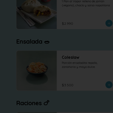
1 Pan al Vapor relleno de jamón 
(vegano), choclo y salsa napolitana
$2.990
Ensalada 🥗
Coleslaw
Porción ensaladita repollo, 
zanahoria y mayo dulce.
$3.500
Raciones 🍗