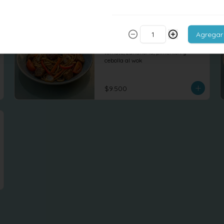
Tallarin saltado
Agregar
Tallarines saltados con seitan, 
tomate, zanahoria, pimentón y 
cebolla al wok
$9.500