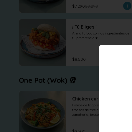
$7.290
$8.290
¡ Tú Eliges !
Arma tu bao con los ingredientes de 
tu preferencia ♥
$8.500
One Pot (Wok) 🥡
Chicken curry
Fideos de trigo salteados con 
trocitos de free chicken, pimenton, 
zanahoria, brocoli y cebolla al wok 
en salsa curry, cilantro maní y 
limón.
$9.500