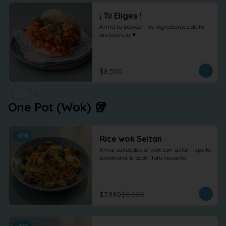
¡ Tú Eliges !
Arma tu bao con los ingredientes de tu 
preferencia ♥
$8.500
One Pot (Wok) 🥡
-
6
%
Rice wok Seitan
Arroz salteados al wok con seitan repollo, 
zanahoria, brocoli , tofu revuelto
$7.990
$8.500