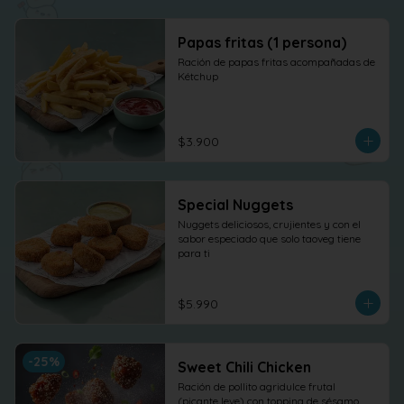
Papas fritas (1 persona)
Ración de papas fritas acompañadas de 
Kétchup
$3.900
Special Nuggets
Nuggets deliciosos, crujientes y con el 
sabor especiado que solo taoveg tiene 
para ti
$5.990
-
25
%
Sweet Chili Chicken
Ración de pollito agridulce frutal 
(picante leve) con topping de sésamo. 