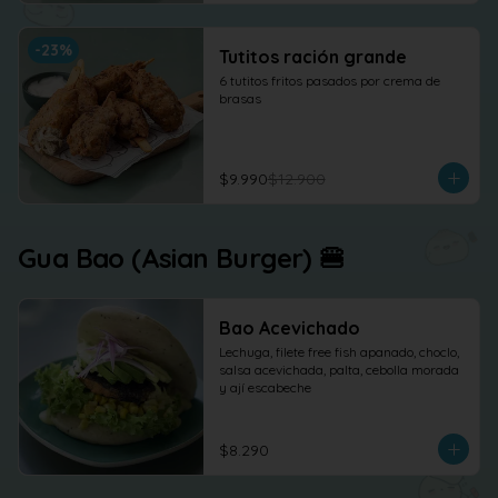
-
23
%
Tutitos ración grande
6 tutitos fritos pasados por crema de 
brasas
$9.990
$12.900
Gua Bao (Asian Burger) 🍔
Bao Acevichado
Lechuga, filete free fish apanado, choclo, 
salsa acevichada, palta, cebolla morada 
y ají escabeche
$8.290