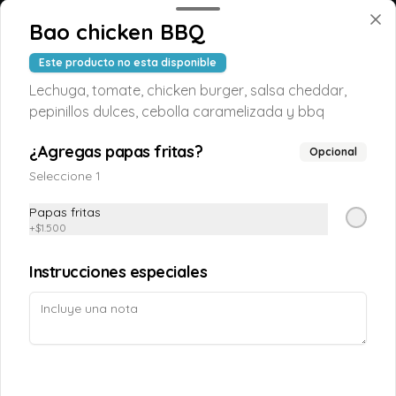
Conócenos
Bao chicken BBQ
Despacho
Este producto no esta disponible
Términos y condiciones
Lechuga, tomate, chicken burger, salsa cheddar,
pepinillos dulces, cebolla caramelizada y bbq
Política de privacidad
Redes sociales
¿Agregas papas fritas?
Opcional
Seleccione 1
Instagram
Papas fritas
Facebook
+
$1.500
Mi cuenta
Instrucciones especiales
Pedir
TAOPUNTOS
Iniciar sesión