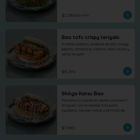
$7.290
$8.290
Bao tofu crispy teriyaki
Al estilo asiático, proteína de tofu crispy, 
pepino, zanahoria, cilantro, maní dulce y 
salsa teriyaki.
$8.290
Shôga Katsu Bao
Torikatsu crujiente en panko (chicken´t 
burguer) con ensalada fina estilo 
kyabetsu, kewpie suave y láminas de 
shõga (jengibre encurtido) como 
protagonista, terminado con 
cilantro fresco.
$7.990