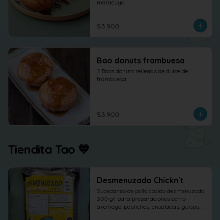
maracuya
$3.900
Bao donuts frambuesa
2 Baos donuts rellenas de dulce de 
frambuesa
$3.900
Tiendita Tao 💙
Desmenuzado Chickn´t
Sucedaneo de pollo cocido desmenuzado 
300 gr. para preparaciones como 
avemayo, pastichos, ensaladas, guisos. 
etc.