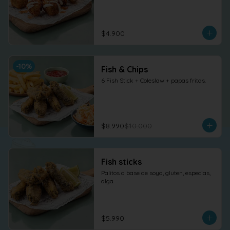
$4.900
-
10
%
Fish & Chips
6 Fish Stick + Coleslaw + papas fritas.
$8.990
$10.000
Fish sticks
Palitos a base de soya, gluten, especias, 
alga.
$5.990