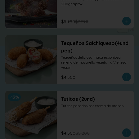
200gr aprox
$5.990
$7.990
Tequeños Salchiqueso(4und
peq)
Tequeños deliciosa masa esponjosa 
rellena de mozarella vegetal  y Vienesa. 
vegan
$4.500
-
13
%
Tutitos (2und)
Tutitos pasados por crema de brasas .
$4.500
$5.200