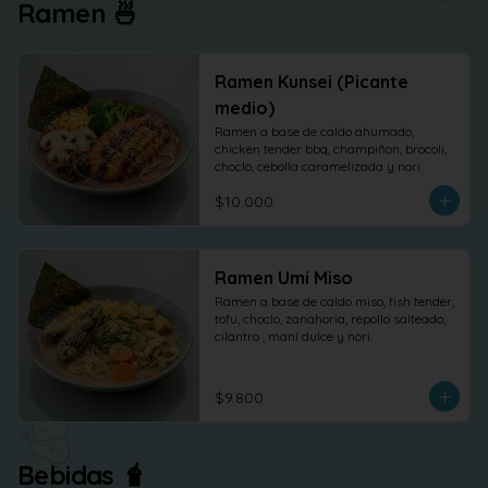
Ramen 🍜
Ramen Kunsei (Picante
medio)
Ramen a base de caldo ahumado, 
chicken tender bbq, champiñon, brocoli, 
choclo, cebolla caramelizada y nori.
$10.000
Ramen Umi Miso
Ramen a base de caldo miso, fish tender, 
tofu, choclo, zanahoria, repollo salteado, 
cilantro , maní dulce y nori.
$9.800
Bebidas 🧋