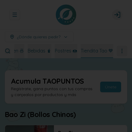
Abrir menu de navegación
Login
¿Dónde quieres pedir?
Ramen 🍜
Bebidas 🧋
Postres 🍩
Tiendita Tao 💙
Acumula
TAOPUNTOS
Únete
Regístrate, gana puntos con tus compras
y canjealos por productos y más
Bao Zi (Bollos Chinos)