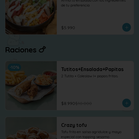
Arma tu ensalada con los ingredientes 
de tu preferencia
$5.990
Raciones 🍗
-
10
%
Tutitos+Ensalada+Papitas
2 Tutito + Coleslaw l+ papas fritas.
$8.990
$10.000
Crazy tofu
Tofu frito en salsa agridulce y mayo 
especial con topping sesamo