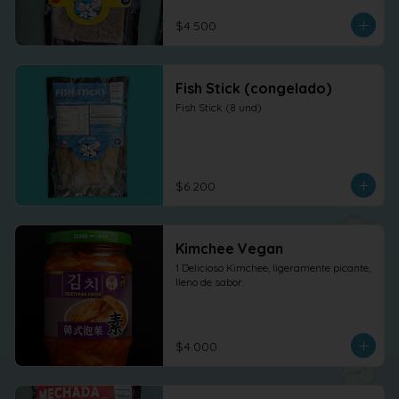
$4.500
Fish Stick (congelado)
Fish Stick (8 und)
$6.200
Kimchee Vegan
1 Delicioso Kimchee, ligeramente picante, 
lleno de sabor.
$4.000