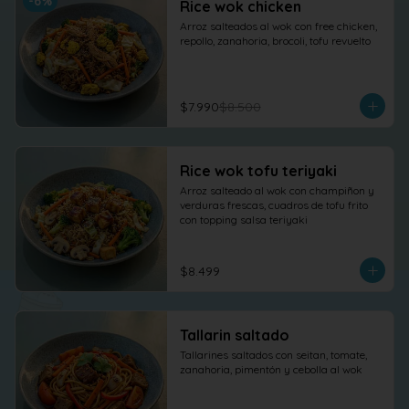
-
6
%
Rice wok chicken
Arroz salteados al wok con free chicken, 
repollo, zanahoria, brocoli, tofu revuelto
$7.990
$8.500
Rice wok tofu teriyaki
Arroz salteado al wok con champiñon y 
verduras frescas, cuadros de tofu frito 
con topping salsa teriyaki
$8.499
Tallarin saltado
Tallarines saltados con seitan, tomate, 
zanahoria, pimentón y cebolla al wok