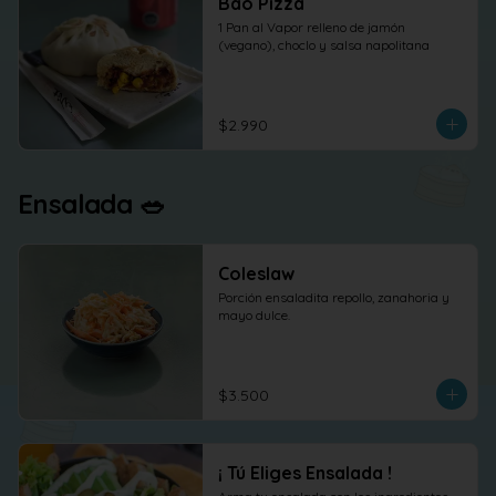
Bao Pizza
1 Pan al Vapor relleno de jamón 
(vegano), choclo y salsa napolitana
$2.990
Ensalada 🥗
Coleslaw
Porción ensaladita repollo, zanahoria y 
mayo dulce.
$3.500
¡ Tú Eliges Ensalada !