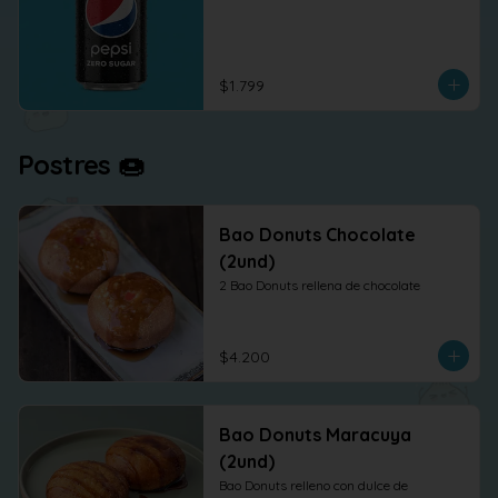
$1.799
Postres 🍩
Bao Donuts Chocolate
(2und)
2 Bao Donuts rellena de chocolate
$4.200
Bao Donuts Maracuya
(2und)
Bao Donuts relleno con dulce de 