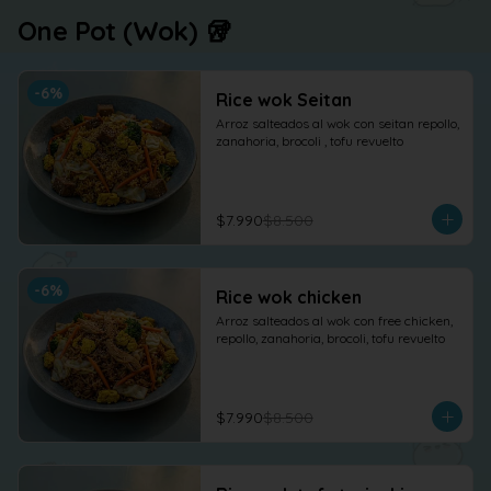
One Pot (Wok) 🥡
-
6
%
Rice wok Seitan
Arroz salteados al wok con seitan repollo, 
zanahoria, brocoli , tofu revuelto
$7.990
$8.500
-
6
%
Rice wok chicken
Arroz salteados al wok con free chicken, 
repollo, zanahoria, brocoli, tofu revuelto
$7.990
$8.500