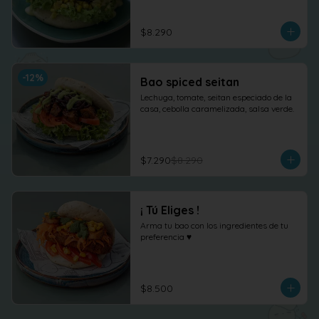
$8.290
-
12
%
Bao spiced seitan
Lechuga, tomate, seitan especiado de la 
casa, cebolla caramelizada, salsa verde.
$7.290
$8.290
¡ Tú Eliges !
Arma tu bao con los ingredientes de tu 
preferencia ♥
$8.500