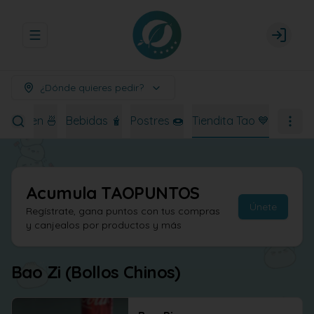
Abrir menu de navegación
Login
¿Dónde quieres pedir?
Ramen 🍜
Bebidas 🧋
Postres 🍩
Tiendita Tao 💙
Acumula
TAOPUNTOS
Únete
Regístrate, gana puntos con tus compras
y canjealos por productos y más
Bao Zi (Bollos Chinos)