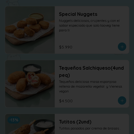
Special Nuggets
Nuggets deliciosos, crujientes y con el 
sabor especiado que solo taoveg tiene 
para ti
$5.990
Tequeños Salchiqueso(4und
peq)
Tequeños deliciosa masa esponjosa 
rellena de mozarella vegetal  y Vienesa. 
vegan
$4.500
-
13
%
Tutitos (2und)
Tutitos pasados por crema de brasas .