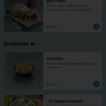
Bao Pizza
1 Pan al Vapor relleno de jamón 
(vegano), choclo y salsa napolitana
$2.990
Ensalada 🥗
Coleslaw
Porción ensaladita repollo, zanahoria y 
mayo dulce.
$3.500
¡ Tú Eliges Ensalada !