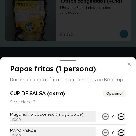
Tutitos congelados (4und)
1 Bolsa de 3 unidades de tutitos 
congelados
$5.390
Papas fritas (1 persona)
Ración de papas fritas acompañadas de Kétchup
CUP DE SALSA (extra)
Opcional
Seleccione 2
Conócenos
Mayo estilo Japonesa (mayo dulce)
0
+
$800
Despacho
MAYO VERDE
0
Términos y condiciones
+
$800