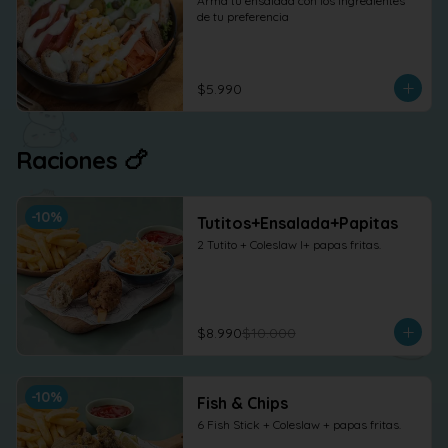
Arma tu ensalada con los ingredientes 
de tu preferencia
$5.990
Raciones 🍗
-
10
%
Tutitos+Ensalada+Papitas
2 Tutito + Coleslaw l+ papas fritas.
$8.990
$10.000
-
10
%
Fish & Chips
6 Fish Stick + Coleslaw + papas fritas.