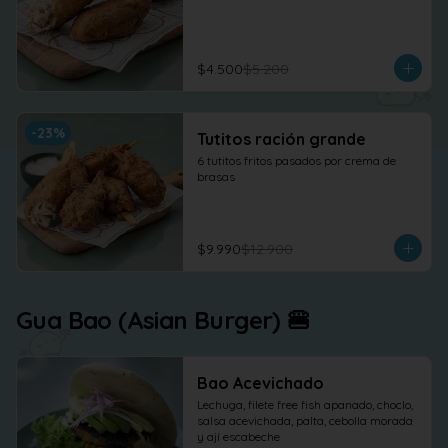
$4.500
$5.200
-
23
%
Tutitos ración grande
6 tutitos fritos pasados por crema de 
brasas
$9.990
$12.900
Gua Bao (Asian Burger) 🍔
Bao Acevichado
Lechuga, filete free fish apanado, choclo, 
salsa acevichada, palta, cebolla morada 
y ají escabeche