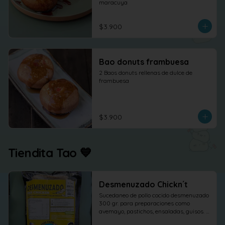
maracuya
$3.900
Bao donuts frambuesa
2 Baos donuts rellenas de dulce de 
frambuesa
$3.900
Tiendita Tao 💙
Desmenuzado Chickn´t
Sucedaneo de pollo cocido desmenuzado 
300 gr. para preparaciones como 
avemayo, pastichos, ensaladas, guisos. 
etc.