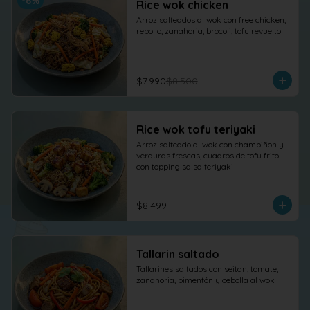
-
6
%
Rice wok chicken
Arroz salteados al wok con free chicken, 
repollo, zanahoria, brocoli, tofu revuelto
$7.990
$8.500
Rice wok tofu teriyaki
Arroz salteado al wok con champiñon y 
verduras frescas, cuadros de tofu frito 
con topping salsa teriyaki
$8.499
Tallarin saltado
Tallarines saltados con seitan, tomate, 
zanahoria, pimentón y cebolla al wok