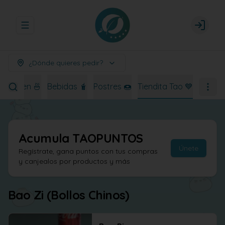
Abrir menu de navegación
Login
¿Dónde quieres pedir?
Ramen 🍜
Bebidas 🧋
Postres 🍩
Tiendita Tao 💙
Acumula
TAOPUNTOS
Únete
Regístrate, gana puntos con tus compras
y canjealos por productos y más
Bao Zi (Bollos Chinos)