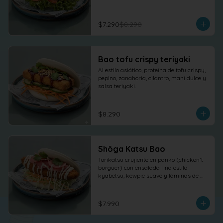
$7.290
$8.290
Bao tofu crispy teriyaki
Al estilo asiático, proteína de tofu crispy, 
pepino, zanahoria, cilantro, maní dulce y 
salsa teriyaki.
$8.290
Shôga Katsu Bao
Torikatsu crujiente en panko (chicken´t 
burguer) con ensalada fina estilo 
kyabetsu, kewpie suave y láminas de 
shõga (jengibre encurtido) como 
protagonista, terminado con 
cilantro fresco.
$7.990