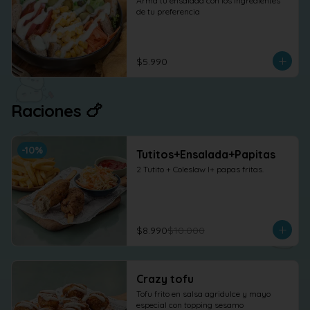
Arma tu ensalada con los ingredientes 
de tu preferencia
$5.990
Raciones 🍗
-
10
%
Tutitos+Ensalada+Papitas
2 Tutito + Coleslaw l+ papas fritas.
$8.990
$10.000
Crazy tofu
Tofu frito en salsa agridulce y mayo 
especial con topping sesamo