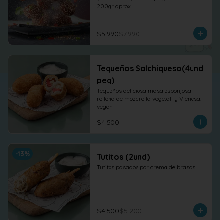
200gr aprox
$5.990
$7.990
Tequeños Salchiqueso(4und
peq)
Tequeños deliciosa masa esponjosa 
rellena de mozarella vegetal  y Vienesa. 
vegan
$4.500
-
13
%
Tutitos (2und)
Tutitos pasados por crema de brasas .
$4.500
$5.200