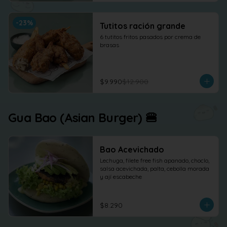
-
23
%
Tutitos ración grande
6 tutitos fritos pasados por crema de 
brasas
$9.990
$12.900
Gua Bao (Asian Burger) 🍔
Bao Acevichado
Lechuga, filete free fish apanado, choclo, 
salsa acevichada, palta, cebolla morada 
y ají escabeche
$8.290