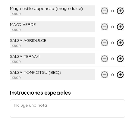
Conócenos
Mayo estilo Japonesa (mayo dulce)
0
+
$800
Despacho
MAYO VERDE
0
Términos y condiciones
+
$800
Política de privacidad
SALSA AGRIDULCE
0
+
$800
Redes sociales
SALSA TERIYAKI
0
+
$800
Instagram
SALSA TONKOTSU (BBQ)
Facebook
0
+
$800
Mi cuenta
Instrucciones especiales
Pedir
TAOPUNTOS
Iniciar sesión