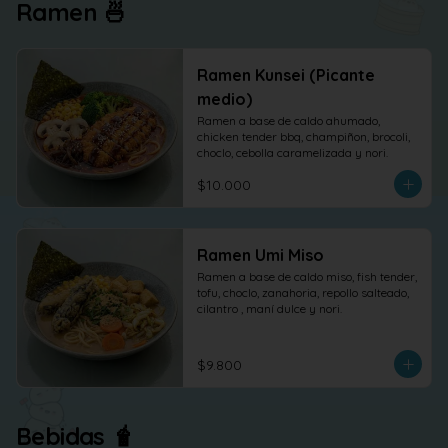
Ramen 🍜
Ramen Kunsei (Picante
medio)
Ramen a base de caldo ahumado, 
chicken tender bbq, champiñon, brocoli, 
choclo, cebolla caramelizada y nori.
$10.000
Ramen Umi Miso
Ramen a base de caldo miso, fish tender, 
tofu, choclo, zanahoria, repollo salteado, 
cilantro , maní dulce y nori.
$9.800
Bebidas 🧋