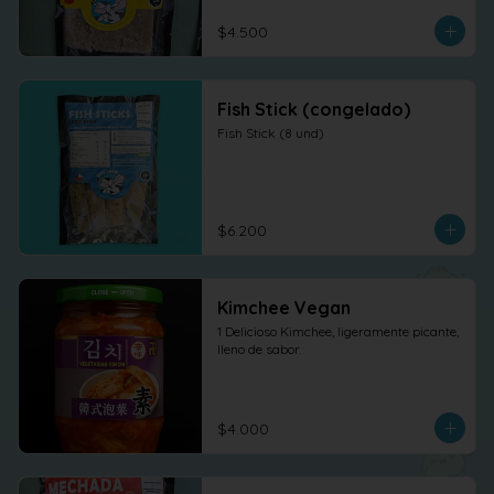
$4.500
Fish Stick (congelado)
Fish Stick (8 und)
$6.200
Kimchee Vegan
1 Delicioso Kimchee, ligeramente picante, 
lleno de sabor.
$4.000