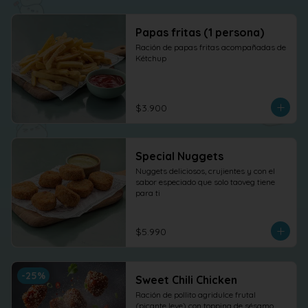
Papas fritas (1 persona)
Ración de papas fritas acompañadas de 
Kétchup
$3.900
Special Nuggets
Nuggets deliciosos, crujientes y con el 
sabor especiado que solo taoveg tiene 
para ti
$5.990
-
25
%
Sweet Chili Chicken
Ración de pollito agridulce frutal 
(picante leve) con topping de sésamo. 