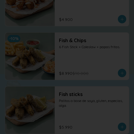
$4.900
-
10
%
Fish & Chips
6 Fish Stick + Coleslaw + papas fritas.
$8.990
$10.000
Fish sticks
Palitos a base de soya, gluten, especias, 
alga.
$5.990