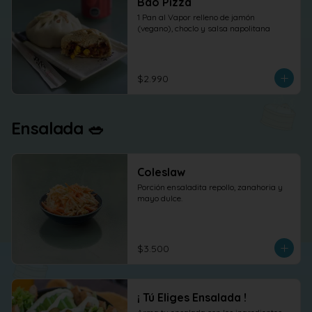
Bao Pizza
1 Pan al Vapor relleno de jamón 
(vegano), choclo y salsa napolitana
$2.990
Ensalada 🥗
Coleslaw
Porción ensaladita repollo, zanahoria y 
mayo dulce.
$3.500
¡ Tú Eliges Ensalada !