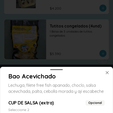
$4.200
Tutitos congelados (4und)
1 Bolsa de 3 unidades de tutitos 
congelados
$5.390
Bao Acevichado
Lechuga, filete free fish apanado, choclo, salsa
acevichada, palta, cebolla morada y ají escabeche
CUP DE SALSA (extra)
Opcional
Seleccione 2