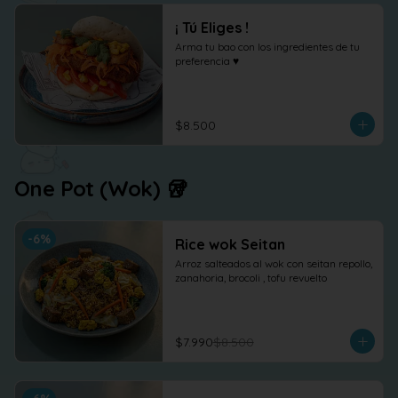
¡ Tú Eliges !
Arma tu bao con los ingredientes de tu 
preferencia ♥
$8.500
One Pot (Wok) 🥡
-
6
%
Rice wok Seitan
Arroz salteados al wok con seitan repollo, 
zanahoria, brocoli , tofu revuelto
$7.990
$8.500