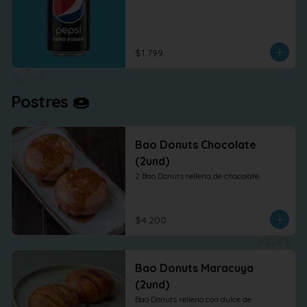
$1.799
Postres 🍩
Bao Donuts Chocolate
(2und)
2 Bao Donuts rellena de chocolate
$4.200
Bao Donuts Maracuya
(2und)
Bao Donuts relleno con dulce de 