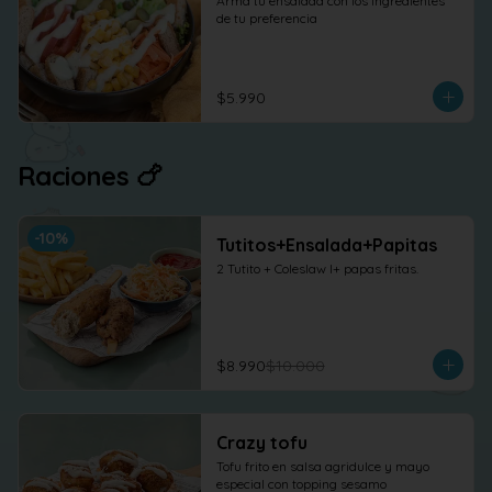
Arma tu ensalada con los ingredientes 
de tu preferencia
$5.990
Raciones 🍗
-
10
%
Tutitos+Ensalada+Papitas
2 Tutito + Coleslaw l+ papas fritas.
$8.990
$10.000
Crazy tofu
Tofu frito en salsa agridulce y mayo 
especial con topping sesamo