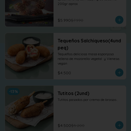
200gr aprox
$5.990
$7.990
Tequeños Salchiqueso(4und
peq)
Tequeños deliciosa masa esponjosa 
rellena de mozarella vegetal  y Vienesa. 
vegan
$4.500
-
13
%
Tutitos (2und)
Tutitos pasados por crema de brasas .
$4.500
$5.200