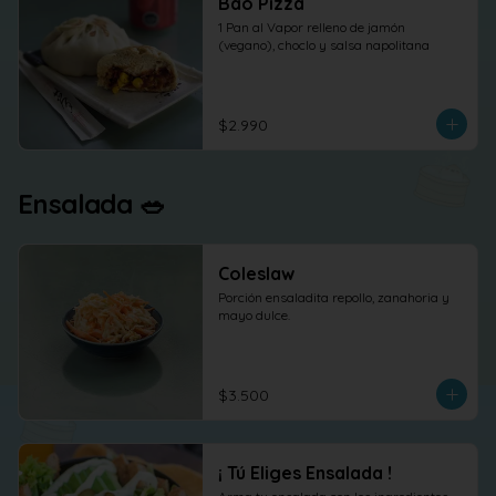
Bao Pizza
1 Pan al Vapor relleno de jamón 
(vegano), choclo y salsa napolitana
$2.990
Ensalada 🥗
Coleslaw
Porción ensaladita repollo, zanahoria y 
mayo dulce.
$3.500
¡ Tú Eliges Ensalada !