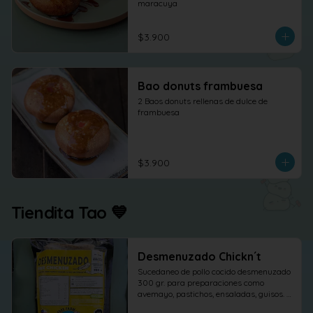
maracuya
$3.900
Bao donuts frambuesa
2 Baos donuts rellenas de dulce de 
frambuesa
$3.900
Tiendita Tao 💙
Desmenuzado Chickn´t
Sucedaneo de pollo cocido desmenuzado 
300 gr. para preparaciones como 
avemayo, pastichos, ensaladas, guisos. 
etc.