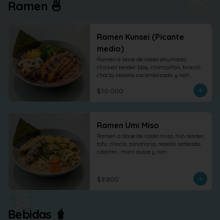
Ramen 🍜
Ramen Kunsei (Picante
medio)
Ramen a base de caldo ahumado, 
chicken tender bbq, champiñon, brocoli, 
choclo, cebolla caramelizada y nori.
$10.000
Ramen Umi Miso
Ramen a base de caldo miso, fish tender, 
tofu, choclo, zanahoria, repollo salteado, 
cilantro , maní dulce y nori.
$9.800
Bebidas 🧋