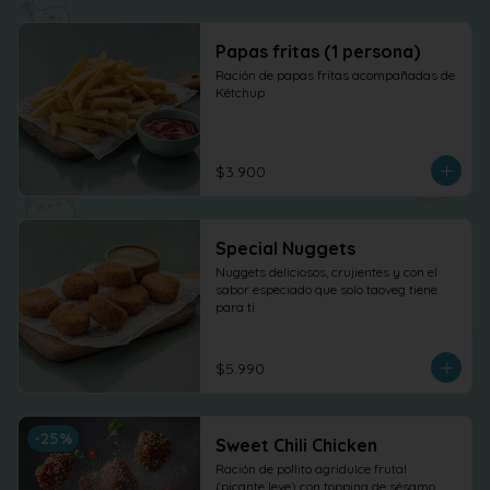
Papas fritas (1 persona)
Ración de papas fritas acompañadas de 
Kétchup
$3.900
Special Nuggets
Nuggets deliciosos, crujientes y con el 
sabor especiado que solo taoveg tiene 
para ti
$5.990
-
25
%
Sweet Chili Chicken
Ración de pollito agridulce frutal 
(picante leve) con topping de sésamo. 