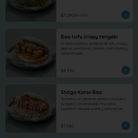
$7.290
$8.290
Bao tofu crispy teriyaki
Al estilo asiático, proteína de tofu crispy, 
pepino, zanahoria, cilantro, maní dulce y 
salsa teriyaki.
$8.290
Shôga Katsu Bao
Torikatsu crujiente en panko (chicken´t 
burguer) con ensalada fina estilo 
kyabetsu, kewpie suave y láminas de 
shõga (jengibre encurtido) como 
protagonista, terminado con 
cilantro fresco.
$7.990