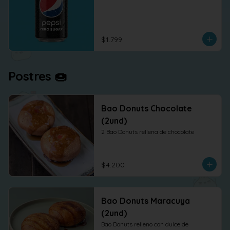
$1.799
Postres 🍩
Bao Donuts Chocolate
(2und)
2 Bao Donuts rellena de chocolate
$4.200
Bao Donuts Maracuya
(2und)
Bao Donuts relleno con dulce de 