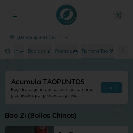
Abrir menu de navegación
Login
¿Dónde quieres pedir?
Ramen 🍜
Bebidas 🧋
Postres 🍩
Tiendita Tao 💙
Acumula
TAOPUNTOS
Únete
Regístrate, gana puntos con tus compras
y canjealos por productos y más
Bao Zi (Bollos Chinos)