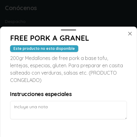
Conócenos
Despacho
Términos y condiciones
FREE PORK A GRANEL
Política de privacidad
Este producto no esta disponible
Redes sociales
200gr Medallones de free pork a base tofu,
lentejas, especias, gluten. Para preparar en casita
Instagram
salteado con verduras, salsas etc. (PRODUCTO
Facebook
CONGELADO)
Mi cuenta
Instrucciones especiales
Pedir
TAOPUNTOS
Iniciar sesión