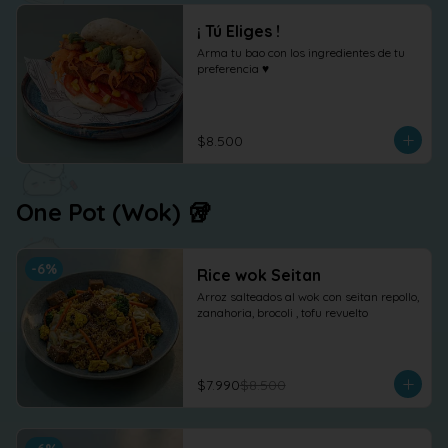
¡ Tú Eliges !
Arma tu bao con los ingredientes de tu 
preferencia ♥
$8.500
One Pot (Wok) 🥡
-
6
%
Rice wok Seitan
Arroz salteados al wok con seitan repollo, 
zanahoria, brocoli , tofu revuelto
$7.990
$8.500