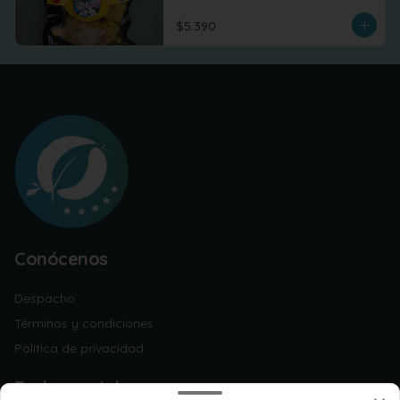
$5.390
Conócenos
Despacho
Términos y condiciones
Política de privacidad
Redes sociales