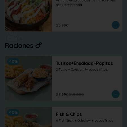
Arma tu ensalada con los ingredientes 
de tu preferencia
$5.990
Raciones 🍗
-
10
%
Tutitos+Ensalada+Papitas
2 Tutito + Coleslaw l+ papas fritas.
$8.990
$10.000
-
10
%
Fish & Chips
6 Fish Stick + Coleslaw + papas fritas.