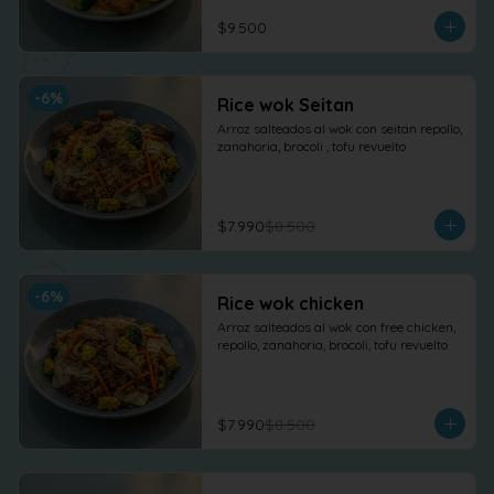
$9.500
-
6
%
Rice wok Seitan
Arroz salteados al wok con seitan repollo, 
zanahoria, brocoli , tofu revuelto
$7.990
$8.500
-
6
%
Rice wok chicken
Arroz salteados al wok con free chicken, 
repollo, zanahoria, brocoli, tofu revuelto
$7.990
$8.500