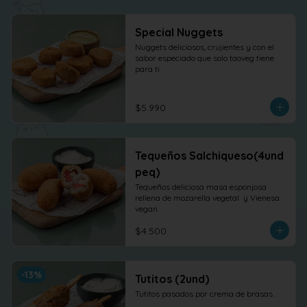
Special Nuggets
Nuggets deliciosos, crujientes y con el 
sabor especiado que solo taoveg tiene 
para ti
$5.990
Tequeños Salchiqueso(4und
peq)
Tequeños deliciosa masa esponjosa 
rellena de mozarella vegetal  y Vienesa. 
vegan
$4.500
-
13
%
Tutitos (2und)
Tutitos pasados por crema de brasas .