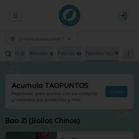
Abrir menu de navegación
Login
¿Dónde quieres pedir?
Ramen 🍜
Bebidas 🧋
Postres 🍩
Tiendita Tao 💙
Acumula
TAOPUNTOS
Únete
Regístrate, gana puntos con tus compras
y canjealos por productos y más
Bao Zi (Bollos Chinos)