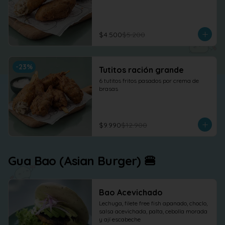
$4.500
$5.200
-
23
%
Tutitos ración grande
6 tutitos fritos pasados por crema de 
brasas
$9.990
$12.900
Gua Bao (Asian Burger) 🍔
Bao Acevichado
Lechuga, filete free fish apanado, choclo, 
salsa acevichada, palta, cebolla morada 
y ají escabeche