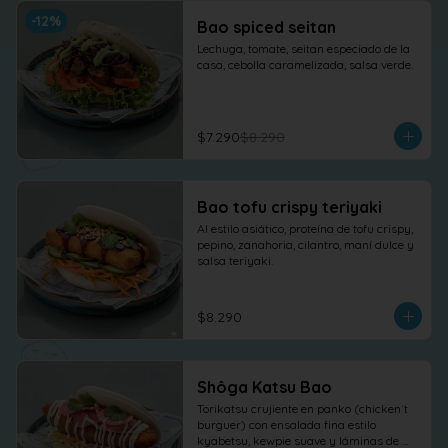
-
12
%
Bao spiced seitan
Lechuga, tomate, seitan especiado de la 
casa, cebolla caramelizada, salsa verde.
$7.290
$8.290
Bao tofu crispy teriyaki
Al estilo asiático, proteína de tofu crispy, 
pepino, zanahoria, cilantro, maní dulce y 
salsa teriyaki.
$8.290
Shôga Katsu Bao
Torikatsu crujiente en panko (chicken´t 
burguer) con ensalada fina estilo 
kyabetsu, kewpie suave y láminas de 