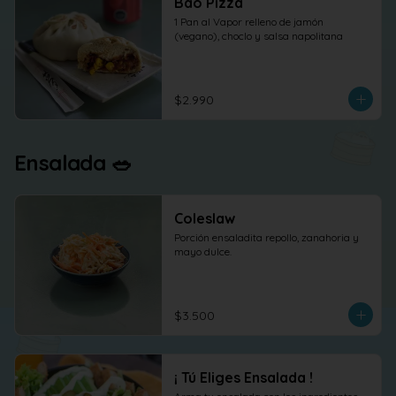
Bao Pizza
1 Pan al Vapor relleno de jamón 
(vegano), choclo y salsa napolitana
$2.990
Ensalada 🥗
Coleslaw
Porción ensaladita repollo, zanahoria y 
mayo dulce.
$3.500
¡ Tú Eliges Ensalada !