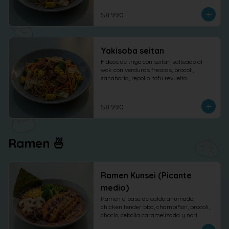
$8.990
Yakisoba seitan
Fideos de trigo con seitan salteado al 
wok con verduras frescas, brocoli, 
zanahoria, repollo. tofu revuelto
$8.990
Ramen 🍜
Ramen Kunsei (Picante
medio)
Ramen a base de caldo ahumado, 
chicken tender bbq, champiñon, brocoli, 
choclo, cebolla caramelizada y nori.