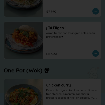
shõga (jengibre encurtido) como 
protagonista, terminado con 
cilantro fresco.
$7.990
¡ Tú Eliges !
Arma tu bao con los ingredientes de tu 
preferencia ♥
$8.500
One Pot (Wok) 🥡
Chicken curry
Fideos de trigo salteados con trocitos de 
free chicken, pimenton, zanahoria, 
brocoli y cebolla al wok en salsa curry, 
cilantro maní y limón.