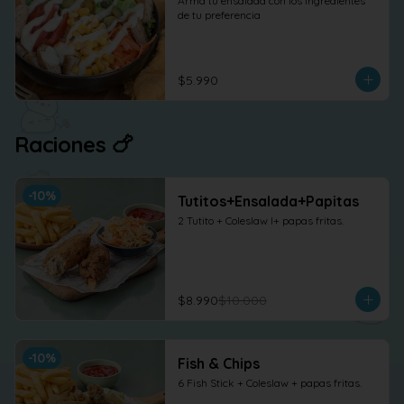
Arma tu ensalada con los ingredientes 
de tu preferencia
$5.990
Raciones 🍗
-
10
%
Tutitos+Ensalada+Papitas
2 Tutito + Coleslaw l+ papas fritas.
$8.990
$10.000
-
10
%
Fish & Chips
6 Fish Stick + Coleslaw + papas fritas.