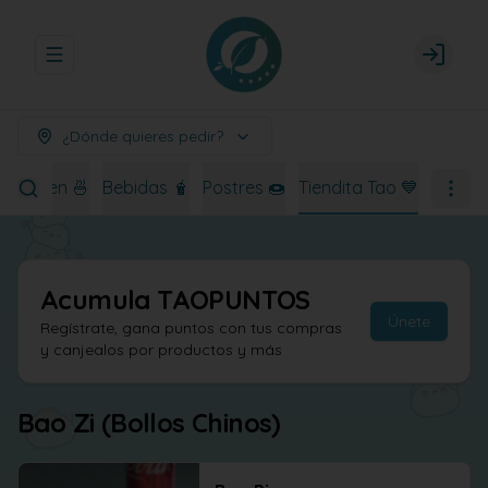
Abrir menu de navegación
Login
¿Dónde quieres pedir?
Ramen 🍜
Bebidas 🧋
Postres 🍩
Tiendita Tao 💙
Acumula
TAOPUNTOS
Únete
Regístrate, gana puntos con tus compras
y canjealos por productos y más
Bao Zi (Bollos Chinos)