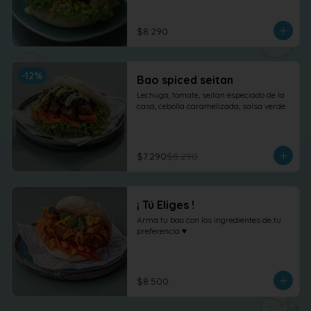
$8.290
-
12
%
Bao spiced seitan
Lechuga, tomate, seitan especiado de la 
casa, cebolla caramelizada, salsa verde.
$7.290
$8.290
¡ Tú Eliges !
Arma tu bao con los ingredientes de tu 
preferencia ♥
$8.500