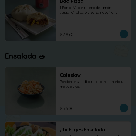
Bao Pizza
1 Pan al Vapor relleno de jamón 
(vegano), choclo y salsa napolitana
$2.990
Ensalada 🥗
Coleslaw
Porción ensaladita repollo, zanahoria y 
mayo dulce.
$3.500
¡ Tú Eliges Ensalada !