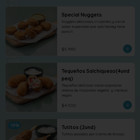
Special Nuggets
Nuggets deliciosos, crujientes y con el 
sabor especiado que solo taoveg tiene 
para ti
$5.990
Tequeños Salchiqueso(4und
peq)
Tequeños deliciosa masa esponjosa 
rellena de mozarella vegetal  y Vienesa. 
vegan
$4.500
-
13
%
Tutitos (2und)
Tutitos pasados por crema de brasas .