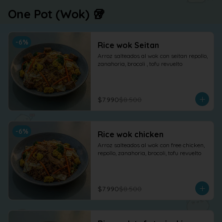
One Pot (Wok) 🥡
-
6
%
Rice wok Seitan
Arroz salteados al wok con seitan repollo, 
zanahoria, brocoli , tofu revuelto
$7.990
$8.500
-
6
%
Rice wok chicken
Arroz salteados al wok con free chicken, 
repollo, zanahoria, brocoli, tofu revuelto
$7.990
$8.500