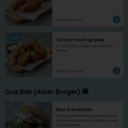
$4.500
$5.200
-
23
%
Tutitos ración grande
6 tutitos fritos pasados por crema de 
brasas
$9.990
$12.900
Gua Bao (Asian Burger) 🍔
Bao Acevichado
Lechuga, filete free fish apanado, choclo, 
salsa acevichada, palta, cebolla morada 
y ají escabeche