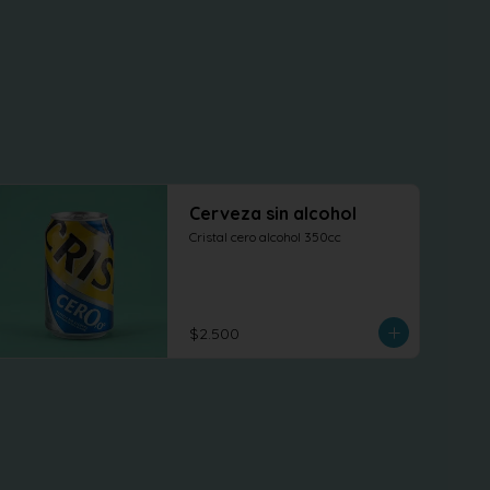
Cerveza sin alcohol
Cristal cero alcohol 350cc
$2.500