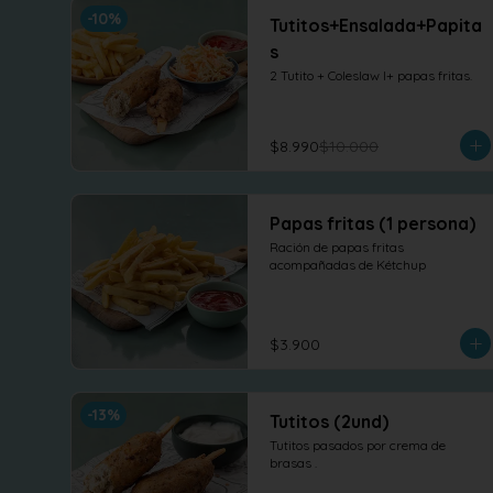
-
10
%
Tutitos+Ensalada+Papita
s
2 Tutito + Coleslaw l+ papas fritas.
$8.990
$10.000
Papas fritas (1 persona)
Ración de papas fritas 
acompañadas de Kétchup
$3.900
-
13
%
Tutitos (2und)
Tutitos pasados por crema de 
brasas .