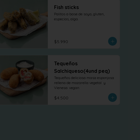
Fish sticks
Palitos a base de soya, gluten, 
especias, alga.
$5.990
Tequeños
Salchiqueso(4und peq)
Tequeños deliciosa masa esponjosa 
rellena de mozarella vegetal  y 
Vienesa. vegan
$4.500