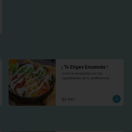
¡ Tú Eliges Ensalada !
Arma tu ensalada con los 
ingredientes de tu preferencia
$5.990