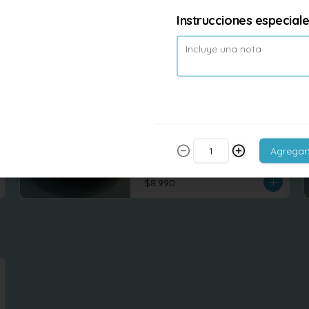
chicken, repollo, zanahoria, brocoli, 
Instrucciones especial
tofu revuelto
$7.990
$8.500
Yakisoba chicken
Fideos de trigo con free chicken 
salteado al wok con verduras 
frescas, brocoli, zanahoria, repollo. 
Agregar
tofu revuelto
$8.990