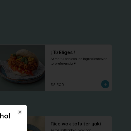
¡ Tú Eliges !
Arma tu bao con los ingredientes de 
tu preferencia ♥
$8.500
hol
Close
Rice wok tofu teriyaki
Arroz salteado al wok con 