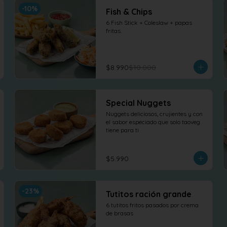
-
10
%
Fish & Chips
6 Fish Stick + Coleslaw + papas 
fritas.
$8.990
$10.000
Special Nuggets
Nuggets deliciosos, crujientes y con 
el sabor especiado que solo taoveg 
tiene para ti
$5.990
-
23
%
Tutitos ración grande
6 tutitos fritos pasados por crema 
de brasas