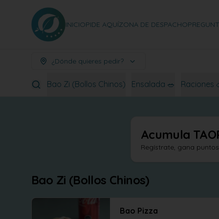
INICIO
PIDE AQUÍ
ZONA DE DESPACHO
PREGUNT
¿Dónde quieres pedir?
Bao Zi (Bollos Chinos)
Ensalada 🥗
Raciones 
Acumula
TAO
Regístrate, gana punto
Bao Zi (Bollos Chinos)
Bao Pizza