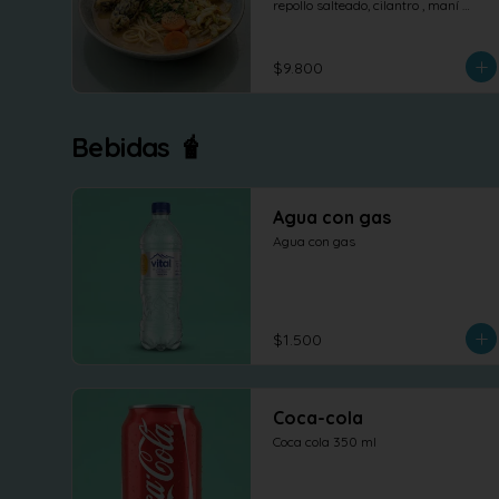
repollo salteado, cilantro , maní 
dulce y nori.
$9.800
Bebidas 🧋
Agua con gas
Agua con gas
$1.500
Coca-cola
Coca cola 350 ml