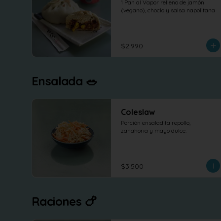
1 Pan al Vapor relleno de jamón 
(vegano), choclo y salsa napolitana
$2.990
Ensalada 🥗
Coleslaw
Porción ensaladita repollo, 
zanahoria y mayo dulce.
$3.500
Raciones 🍗