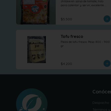
shitake en salsa de tomate, listo 
para calentar y servir, excelente 
para sandwich o para otras 
elaboraciones.
$5.500
Tofu fresco
Pieza de tofu fresco. Peso: 800 - 900 
gr
$4.200
Conóce
Despacho
Términos y