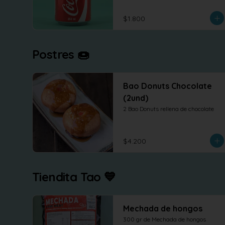
$1.800
Postres 🍩
Bao Donuts Chocolate
(2und)
2 Bao Donuts rellena de chocolate
$4.200
Tiendita Tao 💙
Mechada de hongos
300 gr de Mechada de hongos 