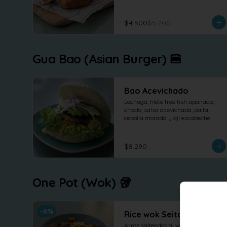
$4.500
$5.200
Gua Bao (Asian Burger) 🍔
Bao Acevichado
Lechuga, filete free fish apanado, 
choclo, salsa acevichada, palta, 
cebolla morada y ají escabeche
$8.290
One Pot (Wok) 🥡
-
6
%
Rice wok Seitan
Arroz salteados al wok con seitan 