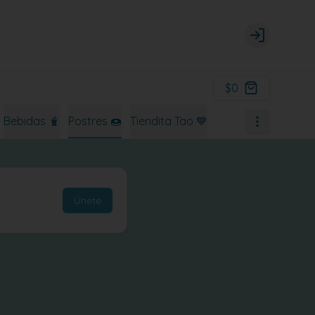
Login
$0
Bebidas 🧋
Postres 🍩
Tiendita Tao 💙
Únete