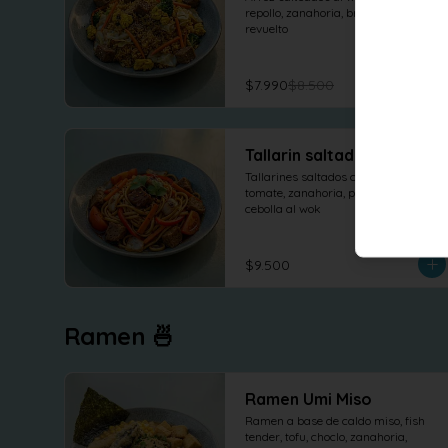
repollo, zanahoria, brocoli , tofu 
revuelto
$7.990
$8.500
Tallarin saltado
Tallarines saltados con seitan, 
tomate, zanahoria, pimentón y 
cebolla al wok
$9.500
Ramen 🍜
Ramen Umi Miso
Ramen a base de caldo miso, fish 
tender, tofu, choclo, zanahoria, 