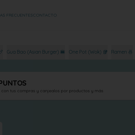
AS FRECUENTES
CONTACTO
🍗
Gua Bao (Asian Burger) 🍔
One Pot (Wok) 🥡
Ramen 🍜
PUNTOS
s con tus compras y canjealos por productos y más