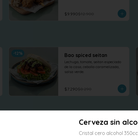
$9.990
$12.900
-
12
%
Bao spiced seitan
Lechuga, tomate, seitan especiado 
de la casa, cebolla caramelizada, 
salsa verde.
$7.290
$8.290
Cerveza sin alco
-
6
%
Rice wok chicken
Cristal cero alcohol 350cc
Arroz salteados al wok con free 