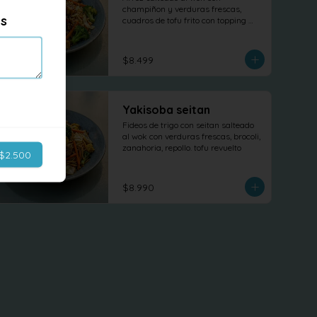
champiñon y verduras frescas, 
es
cuadros de tofu frito con topping 
salsa teriyaki
$8.499
Yakisoba seitan
Fideos de trigo con seitan salteado 
al wok con verduras frescas, brocoli, 
zanahoria, repollo. tofu revuelto
$2.500
$8.990