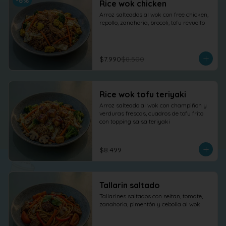
-
6
%
Rice wok chicken
Arroz salteados al wok con free chicken, 
repollo, zanahoria, brocoli, tofu revuelto
$7.990
$8.500
Rice wok tofu teriyaki
Arroz salteado al wok con champiñon y 
verduras frescas, cuadros de tofu frito 
con topping salsa teriyaki
$8.499
Tallarin saltado
Tallarines saltados con seitan, tomate, 
zanahoria, pimentón y cebolla al wok