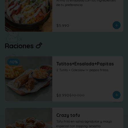
Arma tu ensalada con los ingredientes 
de tu preferencia
$5.990
Raciones 🍗
-
10
%
Tutitos+Ensalada+Papitas
2 Tutito + Coleslaw l+ papas fritas.
$8.990
$10.000
Crazy tofu
Tofu frito en salsa agridulce y mayo 
especial con topping sesamo