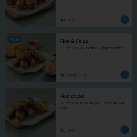
$4.900
-
10
%
Fish & Chips
6 Fish Stick + Coleslaw + papas fritas.
$8.990
$10.000
Fish sticks
Palitos a base de soya, gluten, especias, 
alga.
$5.990