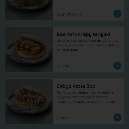
$7.290
$8.290
Bao tofu crispy teriyaki
Al estilo asiático, proteína de tofu crispy, 
pepino, zanahoria, cilantro, maní dulce y 
salsa teriyaki.
$8.290
Shôga Katsu Bao
Torikatsu crujiente en panko (chicken´t 
burguer) con ensalada fina estilo 
kyabetsu, kewpie suave y láminas de 
shõga (jengibre encurtido) como 
protagonista, terminado con 
cilantro fresco.
$7.990