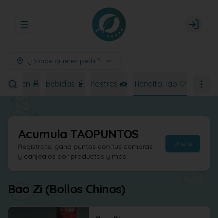
Abrir menu de navegación
Login
¿Dónde quieres pedir?
Ramen 🍜
Bebidas 🧋
Postres 🍩
Tiendita Tao 💙
Acumula
TAOPUNTOS
Únete
Regístrate, gana puntos con tus compras
y canjealos por productos y más
Bao Zi (Bollos Chinos)