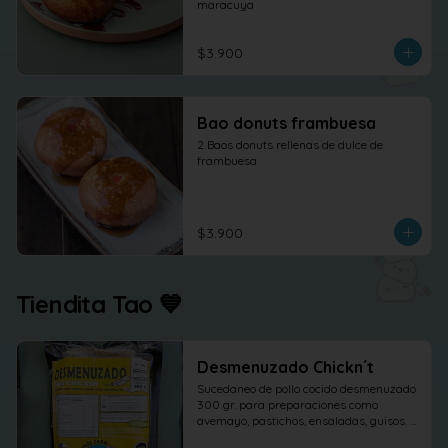
maracuya
$3.900
Bao donuts frambuesa
2 Baos donuts rellenas de dulce de 
frambuesa
$3.900
Tiendita Tao 💙
Desmenuzado Chickn´t
Sucedaneo de pollo cocido desmenuzado 
300 gr. para preparaciones como 
avemayo, pastichos, ensaladas, guisos. 
etc.