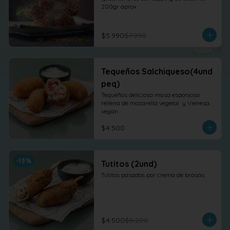
200gr aprox
$5.990
$7.990
Tequeños Salchiqueso(4und
peq)
Tequeños deliciosa masa esponjosa 
rellena de mozarella vegetal  y Vienesa. 
vegan
$4.500
-
13
%
Tutitos (2und)
Tutitos pasados por crema de brasas .
$4.500
$5.200