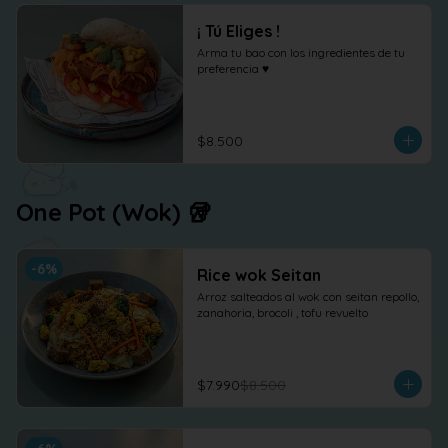
¡ Tú Eliges !
Arma tu bao con los ingredientes de tu 
preferencia ♥
$8.500
One Pot (Wok) 🥡
-
6
%
Rice wok Seitan
Arroz salteados al wok con seitan repollo, 
zanahoria, brocoli , tofu revuelto
$7.990
$8.500