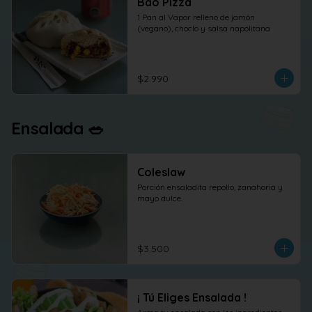
Bao Pizza
1 Pan al Vapor relleno de jamón 
(vegano), choclo y salsa napolitana
$2.990
Ensalada 🥗
Coleslaw
Porción ensaladita repollo, zanahoria y 
mayo dulce.
$3.500
¡ Tú Eliges Ensalada !