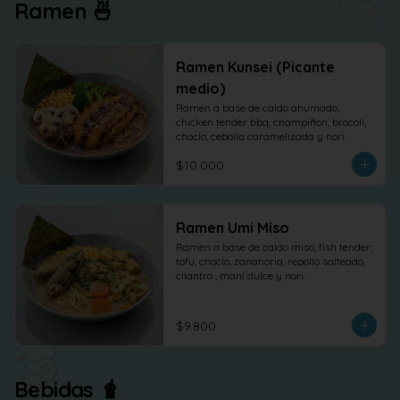
Ramen 🍜
Ramen Kunsei (Picante
medio)
Ramen a base de caldo ahumado, 
chicken tender bbq, champiñon, brocoli, 
choclo, cebolla caramelizada y nori.
$10.000
Ramen Umi Miso
Ramen a base de caldo miso, fish tender, 
tofu, choclo, zanahoria, repollo salteado, 
cilantro , maní dulce y nori.
$9.800
Bebidas 🧋