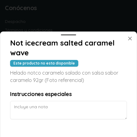
Conócenos
Despacho
Términos y condiciones
Política de privacidad
Not icecream salted caramel
Redes sociales
wave
Este producto no esta disponible
Instagram
Helado notco caramelo salado con salsa sabor
Facebook
caramelo 92gr (Foto referencial)
Mi cuenta
Instrucciones especiales
Pedir
TAOPUNTOS
Iniciar sesión