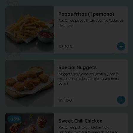
Papas fritas (1 persona)
Ración de papas fritas acompañadas de 
Kétchup
$3.900
Special Nuggets
Nuggets deliciosos, crujientes y con el 
sabor especiado que solo taoveg tiene 
para ti
$5.990
-
25
%
Sweet Chili Chicken
Ración de pollito agridulce frutal 
(picante leve) con topping de sésamo. 