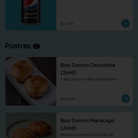
$1.799
Postres 🍩
Bao Donuts Chocolate
(2und)
2 Bao Donuts rellena de chocolate
$4.200
Bao Donuts Maracuya
(2und)
Bao Donuts relleno con dulce de 