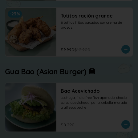
-
23
%
Tutitos ración grande
6 tutitos fritos pasados por crema de 
brasas
$9.990
$12.900
Gua Bao (Asian Burger) 🍔
Bao Acevichado
Lechuga, filete free fish apanado, choclo, 
salsa acevichada, palta, cebolla morada 
y ají escabeche
$8.290