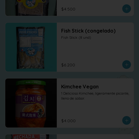
$4.500
Fish Stick (congelado)
Fish Stick (8 und)
$6.200
Kimchee Vegan
1 Delicioso Kimchee, ligeramente picante, 
lleno de sabor.
$4.000