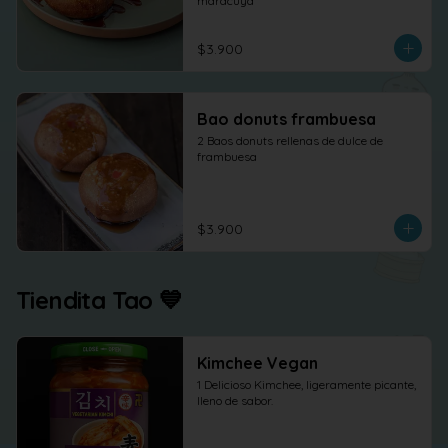
maracuya
$3.900
Bao donuts frambuesa
2 Baos donuts rellenas de dulce de 
frambuesa
$3.900
Tiendita Tao 💙
Kimchee Vegan
1 Delicioso Kimchee, ligeramente picante, 
lleno de sabor.