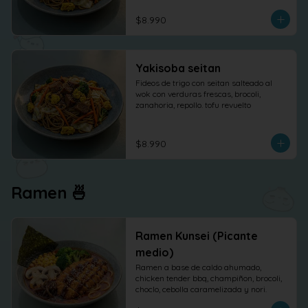
$8.990
Yakisoba seitan
Fideos de trigo con seitan salteado al 
wok con verduras frescas, brocoli, 
zanahoria, repollo. tofu revuelto
$8.990
Ramen 🍜
Ramen Kunsei (Picante
medio)
Ramen a base de caldo ahumado, 
chicken tender bbq, champiñon, brocoli, 
choclo, cebolla caramelizada y nori.