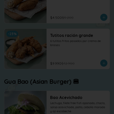
$4.500
$5.200
-
23
%
Tutitos ración grande
6 tutitos fritos pasados por crema de 
brasas
$9.990
$12.900
Gua Bao (Asian Burger) 🍔
Bao Acevichado
Lechuga, filete free fish apanado, choclo, 
salsa acevichada, palta, cebolla morada 
y ají escabeche