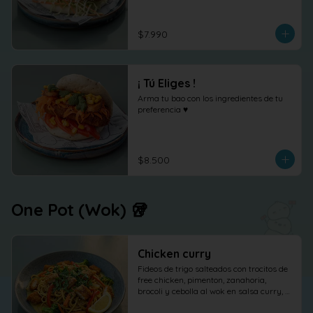
shõga (jengibre encurtido) como 
protagonista, terminado con 
cilantro fresco.
$7.990
¡ Tú Eliges !
Arma tu bao con los ingredientes de tu 
preferencia ♥
$8.500
One Pot (Wok) 🥡
Chicken curry
Fideos de trigo salteados con trocitos de 
free chicken, pimenton, zanahoria, 
brocoli y cebolla al wok en salsa curry, 
cilantro maní y limón.