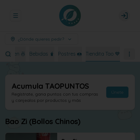
Abrir menu de navegación
Login
¿Dónde quieres pedir?
Ramen 🍜
Bebidas 🧋
Postres 🍩
Tiendita Tao 💙
Acumula
TAOPUNTOS
Únete
Regístrate, gana puntos con tus compras
y canjealos por productos y más
Bao Zi (Bollos Chinos)