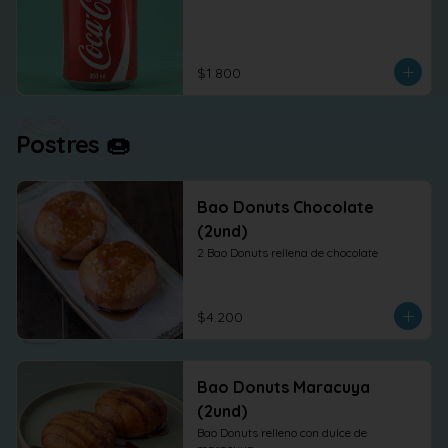
$1.800
Postres 🍩
Bao Donuts Chocolate
(2und)
2 Bao Donuts rellena de chocolate
$4.200
Bao Donuts Maracuya
(2und)
Bao Donuts relleno con dulce de 