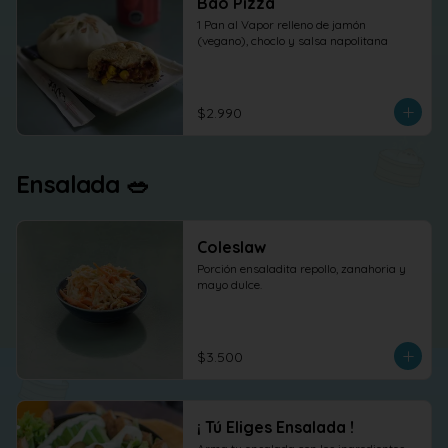
Bao Pizza
1 Pan al Vapor relleno de jamón 
(vegano), choclo y salsa napolitana
$2.990
Ensalada 🥗
Coleslaw
Porción ensaladita repollo, zanahoria y 
mayo dulce.
$3.500
¡ Tú Eliges Ensalada !