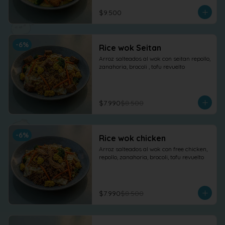
$9.500
-
6
%
Rice wok Seitan
Arroz salteados al wok con seitan repollo, 
zanahoria, brocoli , tofu revuelto
$7.990
$8.500
-
6
%
Rice wok chicken
Arroz salteados al wok con free chicken, 
repollo, zanahoria, brocoli, tofu revuelto
$7.990
$8.500