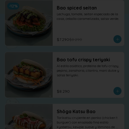
-
12
%
Bao spiced seitan
Lechuga, tomate, seitan especiado de la 
casa, cebolla caramelizada, salsa verde.
$7.290
$8.290
Bao tofu crispy teriyaki
Al estilo asiático, proteína de tofu crispy, 
pepino, zanahoria, cilantro, maní dulce y 
salsa teriyaki.
$8.290
Shôga Katsu Bao
Torikatsu crujiente en panko (chicken´t 
burguer) con ensalada fina estilo 
kyabetsu, kewpie suave y láminas de 