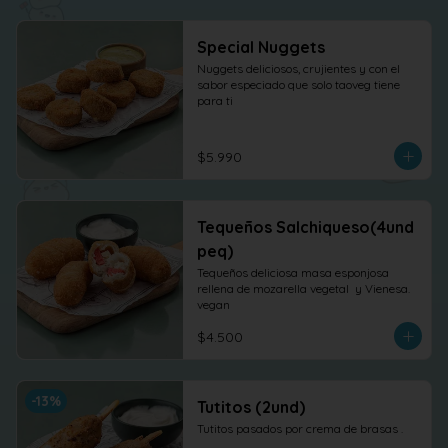
Special Nuggets
Nuggets deliciosos, crujientes y con el 
sabor especiado que solo taoveg tiene 
para ti
$5.990
Tequeños Salchiqueso(4und
peq)
Tequeños deliciosa masa esponjosa 
rellena de mozarella vegetal  y Vienesa. 
vegan
$4.500
-
13
%
Tutitos (2und)
Tutitos pasados por crema de brasas .