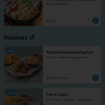
Arma tu ensalada con los ingredientes 
de tu preferencia
$5.990
Raciones 🍗
-
10
%
Tutitos+Ensalada+Papitas
2 Tutito + Coleslaw l+ papas fritas.
$8.990
$10.000
-
10
%
Fish & Chips
6 Fish Stick + Coleslaw + papas fritas.