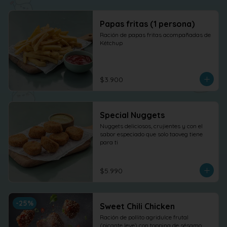
Papas fritas (1 persona)
Ración de papas fritas acompañadas de 
Kétchup
$3.900
Special Nuggets
Nuggets deliciosos, crujientes y con el 
sabor especiado que solo taoveg tiene 
para ti
$5.990
-
25
%
Sweet Chili Chicken
Ración de pollito agridulce frutal 
(picante leve) con topping de sésamo. 