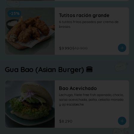
-
23
%
Tutitos ración grande
6 tutitos fritos pasados por crema de 
brasas
$9.990
$12.900
Gua Bao (Asian Burger) 🍔
Bao Acevichado
Lechuga, filete free fish apanado, choclo, 
salsa acevichada, palta, cebolla morada 
y ají escabeche
$8.290