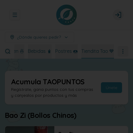
Abrir menu de navegación
Login
¿Dónde quieres pedir?
Ramen 🍜
Bebidas 🧋
Postres 🍩
Tiendita Tao 💙
Acumula
TAOPUNTOS
Únete
Regístrate, gana puntos con tus compras
y canjealos por productos y más
Bao Zi (Bollos Chinos)