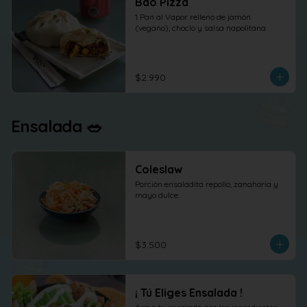
Bao Pizza
1 Pan al Vapor relleno de jamón 
(vegano), choclo y salsa napolitana
$2.990
Ensalada 🥗
Coleslaw
Porción ensaladita repollo, zanahoria y 
mayo dulce.
$3.500
¡ Tú Eliges Ensalada !