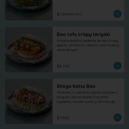
$7.290
$8.290
Bao tofu crispy teriyaki
Al estilo asiático, proteína de tofu crispy, 
pepino, zanahoria, cilantro, maní dulce y 
salsa teriyaki.
$8.290
Shôga Katsu Bao
Torikatsu crujiente en panko (chicken´t 
burguer) con ensalada fina estilo 
kyabetsu, kewpie suave y láminas de 
shõga (jengibre encurtido) como 
protagonista, terminado con 
cilantro fresco.
$7.990