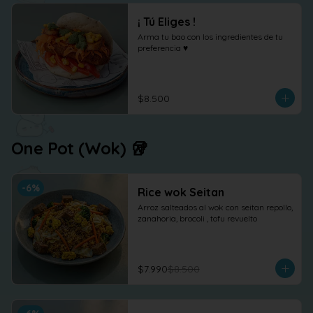
¡ Tú Eliges !
Arma tu bao con los ingredientes de tu 
preferencia ♥
$8.500
One Pot (Wok) 🥡
-
6
%
Rice wok Seitan
Arroz salteados al wok con seitan repollo, 
zanahoria, brocoli , tofu revuelto
$7.990
$8.500