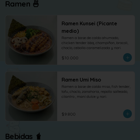
Ramen 🍜
Ramen Kunsei (Picante
medio)
Ramen a base de caldo ahumado, 
chicken tender bbq, champiñon, brocoli, 
choclo, cebolla caramelizada y nori.
$10.000
Ramen Umi Miso
Ramen a base de caldo miso, fish tender, 
tofu, choclo, zanahoria, repollo salteado, 
cilantro , maní dulce y nori.
$9.800
Bebidas 🧋