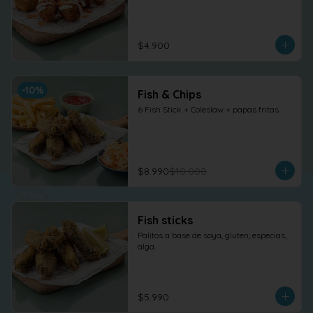
$4.900
-
10
%
Fish & Chips
6 Fish Stick + Coleslaw + papas fritas.
$8.990
$10.000
Fish sticks
Palitos a base de soya, gluten, especias, 
alga.
$5.990