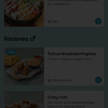
Arma tu ensalada con los ingredientes 
de tu preferencia
$5.990
Raciones 🍗
-
10
%
Tutitos+Ensalada+Papitas
2 Tutito + Coleslaw l+ papas fritas.
$8.990
$10.000
Crazy tofu
Tofu frito en salsa agridulce y mayo 
especial con topping sesamo