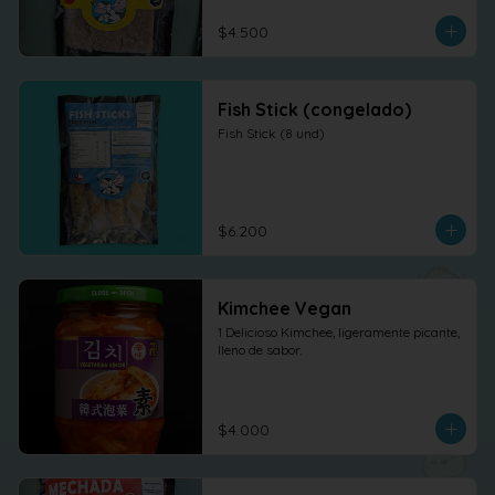
$4.500
Fish Stick (congelado)
Fish Stick (8 und)
$6.200
Kimchee Vegan
1 Delicioso Kimchee, ligeramente picante, 
lleno de sabor.
$4.000