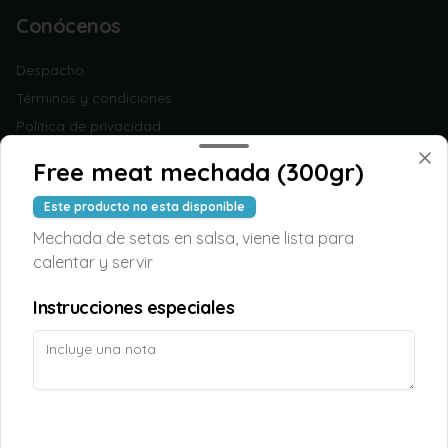
Conócenos
Despacho
Términos y condiciones
Política de privacidad
Redes sociales
Free meat mechada (300gr)
Este producto no esta disponible
Instagram
Mechada de setas en salsa, viene lista para
Facebook
calentar y servir
Mi cuenta
Instrucciones especiales
Pedir
TAOPUNTOS
Iniciar sesión