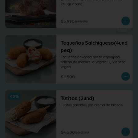
200gr aprox
$5.990
$7.990
Tequeños Salchiqueso(4und
peq)
Tequeños deliciosa masa esponjosa 
rellena de mozarella vegetal  y Vienesa. 
vegan
$4.500
-
13
%
Tutitos (2und)
Tutitos pasados por crema de brasas .
$4.500
$5.200