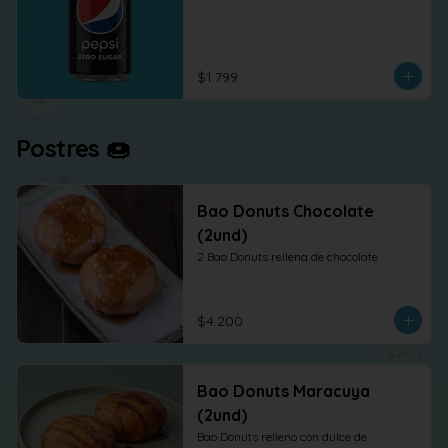
$1.799
Postres 🍩
Bao Donuts Chocolate
(2und)
2 Bao Donuts rellena de chocolate
$4.200
Bao Donuts Maracuya
(2und)
Bao Donuts relleno con dulce de 