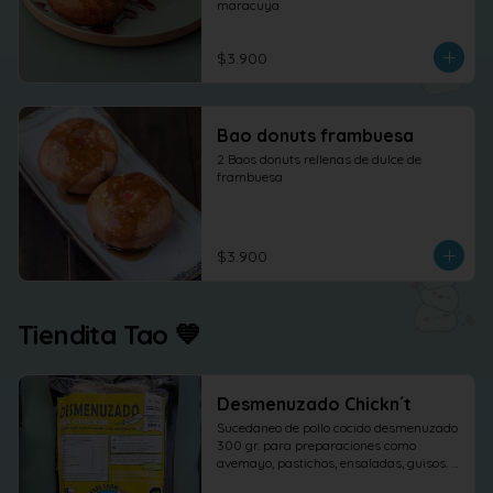
maracuya
$3.900
Bao donuts frambuesa
2 Baos donuts rellenas de dulce de 
frambuesa
$3.900
Tiendita Tao 💙
Desmenuzado Chickn´t
Sucedaneo de pollo cocido desmenuzado 
300 gr. para preparaciones como 
avemayo, pastichos, ensaladas, guisos. 
etc.