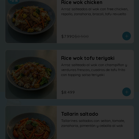
-
6
%
Rice wok chicken
Arroz salteados al wok con free chicken, 
repollo, zanahoria, brocoli, tofu revuelto
$7.990
$8.500
Rice wok tofu teriyaki
Arroz salteado al wok con champiñon y 
verduras frescas, cuadros de tofu frito 
con topping salsa teriyaki
$8.499
Tallarin saltado
Tallarines saltados con seitan, tomate, 
zanahoria, pimentón y cebolla al wok