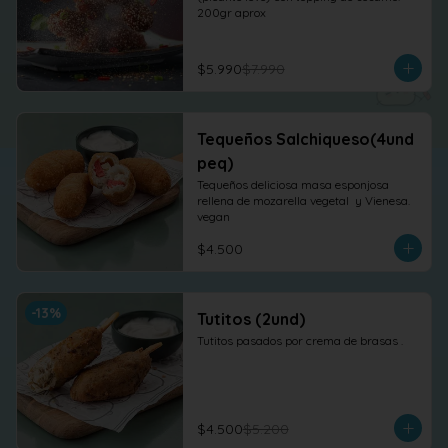
200gr aprox
$5.990
$7.990
Tequeños Salchiqueso(4und
peq)
Tequeños deliciosa masa esponjosa 
rellena de mozarella vegetal  y Vienesa. 
vegan
$4.500
-
13
%
Tutitos (2und)
Tutitos pasados por crema de brasas .
$4.500
$5.200