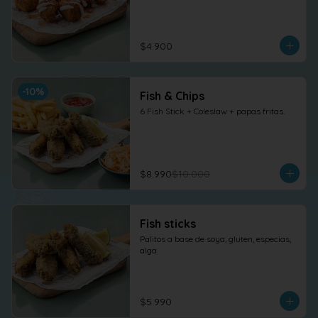
$4.900
-
10
%
Fish & Chips
6 Fish Stick + Coleslaw + papas fritas.
$8.990
$10.000
Fish sticks
Palitos a base de soya, gluten, especias, 
alga.
$5.990