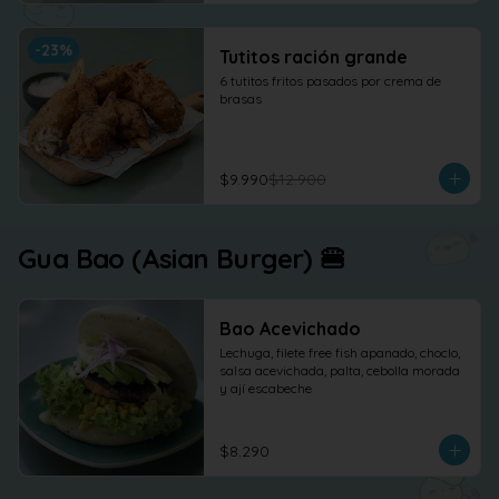
-
23
%
Tutitos ración grande
6 tutitos fritos pasados por crema de 
brasas
$9.990
$12.900
Gua Bao (Asian Burger) 🍔
Bao Acevichado
Lechuga, filete free fish apanado, choclo, 
salsa acevichada, palta, cebolla morada 
y ají escabeche
$8.290