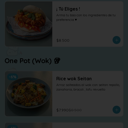
¡ Tú Eliges !
Arma tu bao con los ingredientes de tu 
preferencia ♥
$8.500
One Pot (Wok) 🥡
-
6
%
Rice wok Seitan
Arroz salteados al wok con seitan repollo, 
zanahoria, brocoli , tofu revuelto
$7.990
$8.500