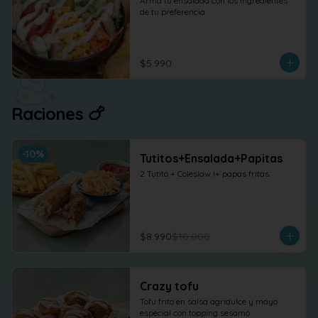
Arma tu ensalada con los ingredientes 
de tu preferencia
$5.990
Raciones 🍗
-
10
%
Tutitos+Ensalada+Papitas
2 Tutito + Coleslaw l+ papas fritas.
$8.990
$10.000
Crazy tofu
Tofu frito en salsa agridulce y mayo 
especial con topping sesamo