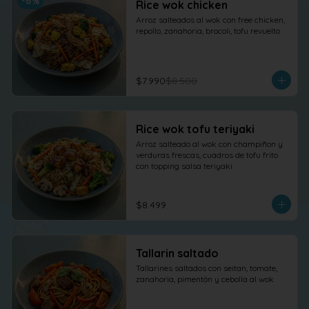
-
6
%
Rice wok chicken
Arroz salteados al wok con free chicken, 
repollo, zanahoria, brocoli, tofu revuelto
$7.990
$8.500
Rice wok tofu teriyaki
Arroz salteado al wok con champiñon y 
verduras frescas, cuadros de tofu frito 
con topping salsa teriyaki
$8.499
Tallarin saltado
Tallarines saltados con seitan, tomate, 
zanahoria, pimentón y cebolla al wok