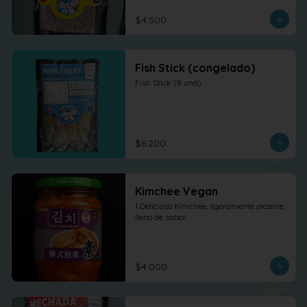
$4.500
Fish Stick (congelado)
Fish Stick (8 und)
$6.200
Kimchee Vegan
1 Delicioso Kimchee, ligeramente picante, 
lleno de sabor.
$4.000