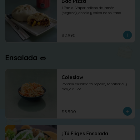
Bao Pizza
1 Pan al Vapor relleno de jamón 
(vegano), choclo y salsa napolitana
$2.990
Ensalada 🥗
Coleslaw
Porción ensaladita repollo, zanahoria y 
mayo dulce.
$3.500
¡ Tú Eliges Ensalada !