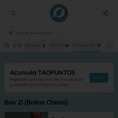
Abrir menu de navegación
Login
¿Dónde quieres pedir?
Ramen 🍜
Bebidas 🧋
Postres 🍩
Tiendita Tao 💙
Acumula
TAOPUNTOS
Únete
Regístrate, gana puntos con tus compras
y canjealos por productos y más
Bao Zi (Bollos Chinos)