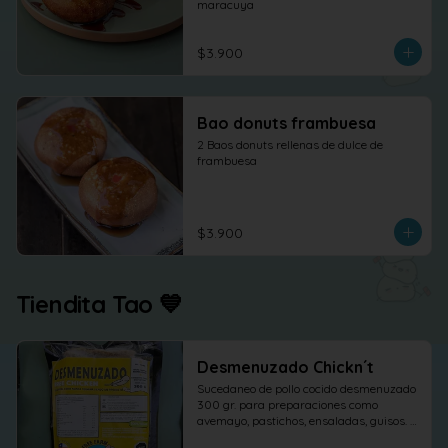
maracuya
$3.900
Bao donuts frambuesa
2 Baos donuts rellenas de dulce de 
frambuesa
$3.900
Tiendita Tao 💙
Desmenuzado Chickn´t
Sucedaneo de pollo cocido desmenuzado 
300 gr. para preparaciones como 
avemayo, pastichos, ensaladas, guisos. 
etc.