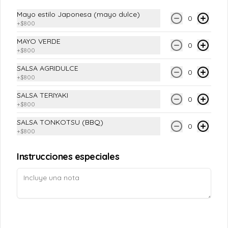
Conócenos
Mayo estilo Japonesa (mayo dulce)
0
+
$800
Despacho
MAYO VERDE
0
Términos y condiciones
+
$800
Política de privacidad
SALSA AGRIDULCE
0
+
$800
Redes sociales
SALSA TERIYAKI
0
+
$800
Instagram
SALSA TONKOTSU (BBQ)
Facebook
0
+
$800
Mi cuenta
Instrucciones especiales
Pedir
TAOPUNTOS
Iniciar sesión