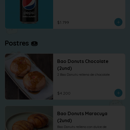
$1.799
Postres 🍩
Bao Donuts Chocolate
(2und)
2 Bao Donuts rellena de chocolate
$4.200
Bao Donuts Maracuya
(2und)
Bao Donuts relleno con dulce de 