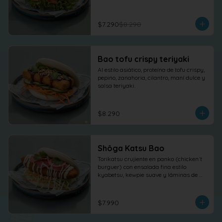
$7.290
$8.290
Bao tofu crispy teriyaki
Al estilo asiático, proteína de tofu crispy, 
pepino, zanahoria, cilantro, maní dulce y 
salsa teriyaki.
$8.290
Shôga Katsu Bao
Torikatsu crujiente en panko (chicken´t 
burguer) con ensalada fina estilo 
kyabetsu, kewpie suave y láminas de 
shõga (jengibre encurtido) como 
protagonista, terminado con 
cilantro fresco.
$7.990