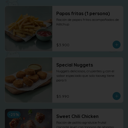
Papas fritas (1 persona)
Ración de papas fritas acompañadas de 
Kétchup
$3.900
Special Nuggets
Nuggets deliciosos, crujientes y con el 
sabor especiado que solo taoveg tiene 
para ti
$5.990
-
25
%
Sweet Chili Chicken
Ración de pollito agridulce frutal 
(picante leve) con topping de sésamo. 