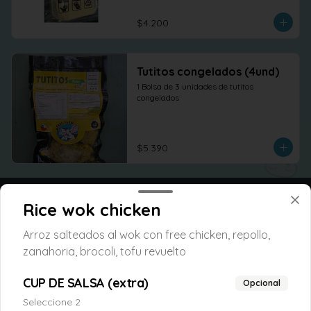
$4.200
Tutitos congelados (4und)
1 Bolsa de 3 unidades de tutitos 
congelados
$5.390
Rice wok chicken
Arroz salteados al wok con free chicken, repollo,
zanahoria, brocoli, tofu revuelto
CUP DE SALSA (extra)
Opcional
Seleccione 2