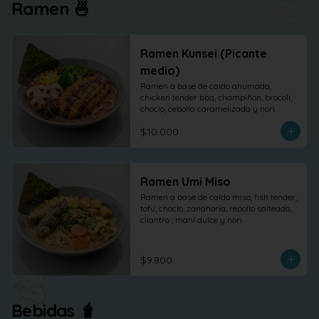
Ramen 🍜
Ramen Kunsei (Picante
medio)
Ramen a base de caldo ahumado, 
chicken tender bbq, champiñon, brocoli, 
choclo, cebolla caramelizada y nori.
$10.000
Ramen Umi Miso
Ramen a base de caldo miso, fish tender, 
tofu, choclo, zanahoria, repollo salteado, 
cilantro , maní dulce y nori.
$9.800
Bebidas 🧋