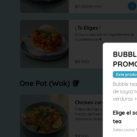
$7.290
$8.290
¡ Tú Eliges !
Arma tu bao con los ingredientes de 
tu preferencia ♥
BUBBL
$8.500
PROM
Este produ
One Pot (Wok) 🥡
Bubble tea
de soya) t
verduras +
Chicken curry
Fideos de trigo salteados con 
Elige el 
trocitos de free chicken, pimenton, 
zanahoria, brocoli y cebolla al wok 
tea
en salsa curry, cilantro maní y 
limón.
Seleccione 
$9.500