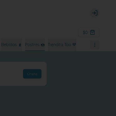
Login
$0
Bebidas 🧋
Postres 🍩
Tiendita Tao 💙
Únete