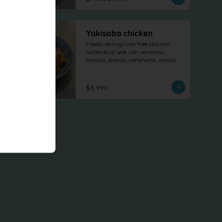
Yakisoba chicken
Fideos de trigo con free chicken 
salteado al wok con verduras 
frescas, brocoli, zanahoria, repollo. 
tofu revuelto
$8.990