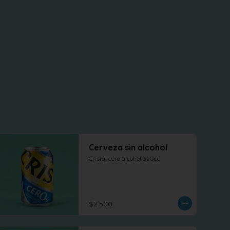
Cerveza sin alcohol
Cristal cero alcohol 350cc
$2.500