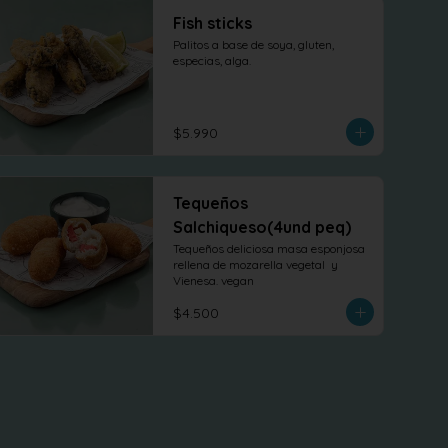
Fish sticks
Palitos a base de soya, gluten, 
especias, alga.
$5.990
Tequeños
Salchiqueso(4und peq)
Tequeños deliciosa masa esponjosa 
rellena de mozarella vegetal  y 
Vienesa. vegan
$4.500