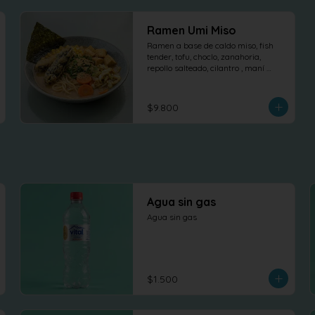
Ramen Umi Miso
Ramen a base de caldo miso, fish 
tender, tofu, choclo, zanahoria, 
repollo salteado, cilantro , maní 
dulce y nori.
$9.800
Agua sin gas
Agua sin gas
$1.500