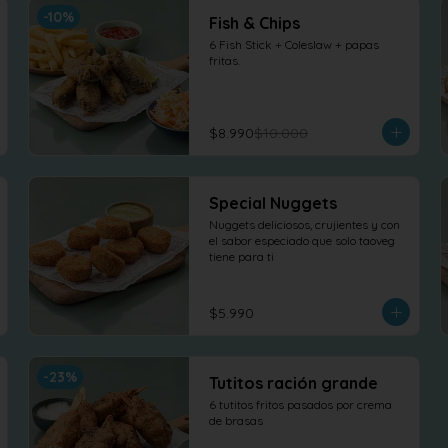
-
10
%
Fish & Chips
6 Fish Stick + Coleslaw + papas 
fritas.
$8.990
$10.000
Special Nuggets
Nuggets deliciosos, crujientes y con 
el sabor especiado que solo taoveg 
tiene para ti
$5.990
-
23
%
Tutitos ración grande
6 tutitos fritos pasados por crema 
de brasas