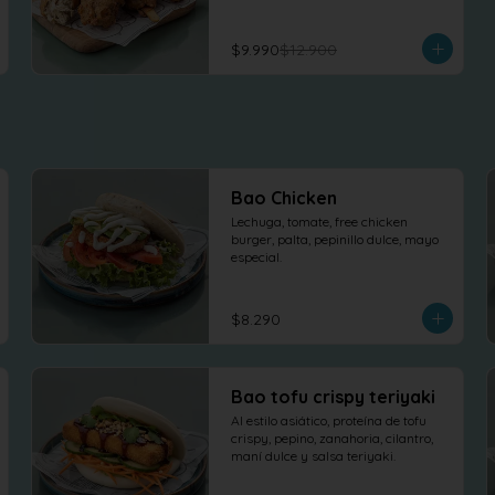
$9.990
$12.900
Bao Chicken
Lechuga, tomate, free chicken 
burger, palta, pepinillo dulce, mayo 
especial.
$8.290
Bao tofu crispy teriyaki
Al estilo asiático, proteína de tofu 
crispy, pepino, zanahoria, cilantro, 
maní dulce y salsa teriyaki.