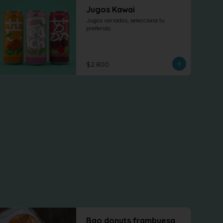
Jugos Kawai
Jugos variados, selecciona tu 
preferido
$2.800
Bao donuts frambuesa