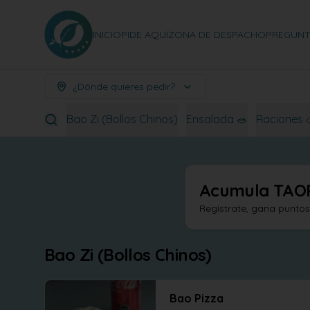
INICIO
PIDE AQUÍ
ZONA DE DESPACHO
PREGUNT
¿Dónde quieres pedir?
Bao Zi (Bollos Chinos)
Ensalada 🥗
Raciones 
Acumula
TAO
Regístrate, gana punto
Bao Zi (Bollos Chinos)
Bao Pizza