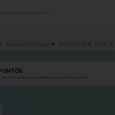
AS FRECUENTES
CONTACTO
🍗
Gua Bao (Asian Burger) 🍔
One Pot (Wok) 🥡
Ramen 🍜
PUNTOS
s con tus compras y canjealos por productos y más