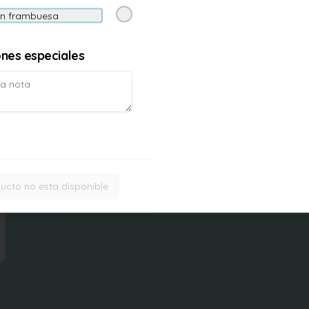
on frambuesa
Tallarin saltado
ones especiales
Tallarines saltados con seitan, 
tomate, zanahoria, pimentón y 
cebolla al wok
$9.500
ucto no esta disponible