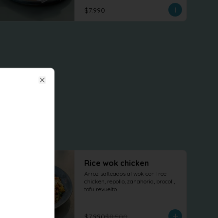
terminado con cilantro fresco.
$7.990
Close
-
6
%
Rice wok chicken
Arroz salteados al wok con free 
chicken, repollo, zanahoria, brocoli, 
tofu revuelto
$7.990
$8.500