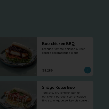
Bao chicken BBQ
Lechuga, tomate, chicken burger,  , 
cebolla caramelizada y bbq
$8.289
Shôga Katsu Bao
Torikatsu crujiente en panko 
(chicken´t burguer) con ensalada 
fina estilo kyabetsu, kewpie suave y 
láminas de shõga (jengibre 
encurtido) como protagonista, 