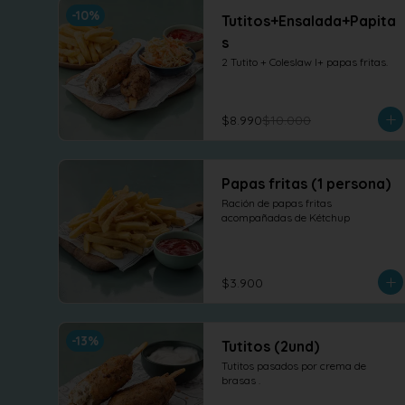
-
10
%
Tutitos+Ensalada+Papita
s
2 Tutito + Coleslaw l+ papas fritas.
$8.990
$10.000
Papas fritas (1 persona)
Ración de papas fritas 
acompañadas de Kétchup
$3.900
-
13
%
Tutitos (2und)
Tutitos pasados por crema de 
brasas .