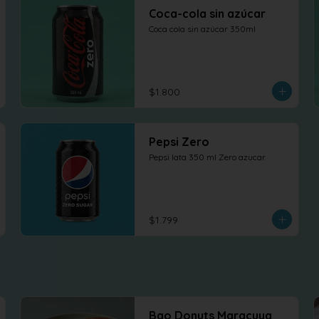
Coca-cola sin azúcar
Coca cola sin azúcar 350ml
$1.800
Pepsi Zero
Pepsi lata 350 ml Zero azucar
$1.799
Bao Donuts Maracuya