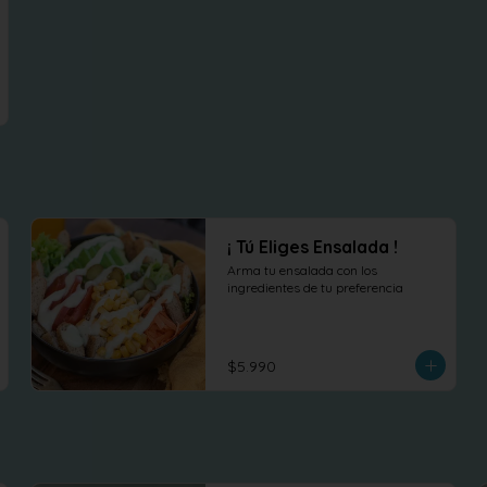
¡ Tú Eliges Ensalada !
Arma tu ensalada con los 
ingredientes de tu preferencia
$5.990