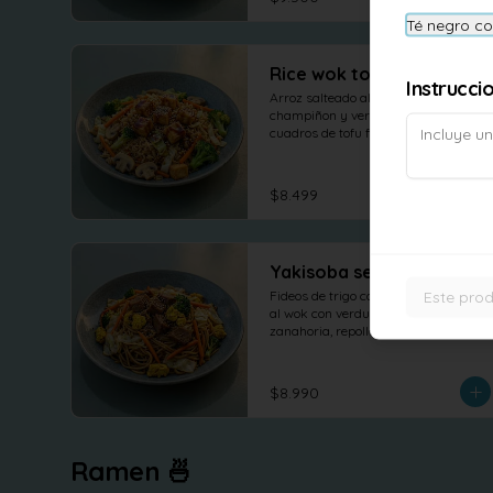
Té negro c
Rice wok tofu teriyaki
Instrucci
Arroz salteado al wok con 
champiñon y verduras frescas, 
cuadros de tofu frito con topping 
salsa teriyaki
$8.499
Yakisoba seitan
Este prod
Fideos de trigo con seitan salteado 
al wok con verduras frescas, brocoli, 
zanahoria, repollo. tofu revuelto
$8.990
Ramen 🍜