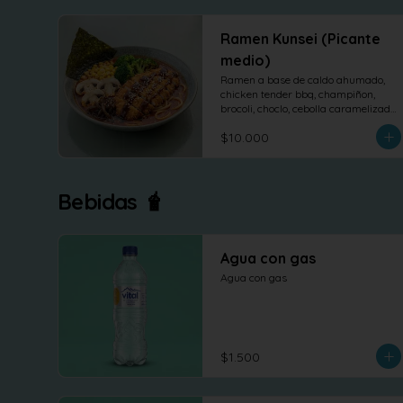
Ramen Kunsei (Picante
medio)
Ramen a base de caldo ahumado, 
chicken tender bbq, champiñon, 
brocoli, choclo, cebolla caramelizada 
y nori.
$10.000
Bebidas 🧋
Agua con gas
Agua con gas
$1.500