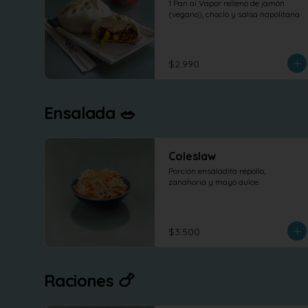
1 Pan al Vapor relleno de jamón 
(vegano), choclo y salsa napolitana
$2.990
Ensalada 🥗
Coleslaw
Porción ensaladita repollo, 
zanahoria y mayo dulce.
$3.500
Raciones 🍗