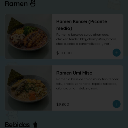
Ramen 🍜
Ramen Kunsei (Picante
medio)
Ramen a base de caldo ahumado, 
chicken tender bbq, champiñon, brocoli, 
choclo, cebolla caramelizada y nori.
$10.000
Ramen Umi Miso
Ramen a base de caldo miso, fish tender, 
tofu, choclo, zanahoria, repollo salteado, 
cilantro , maní dulce y nori.
$9.800
Bebidas 🧋