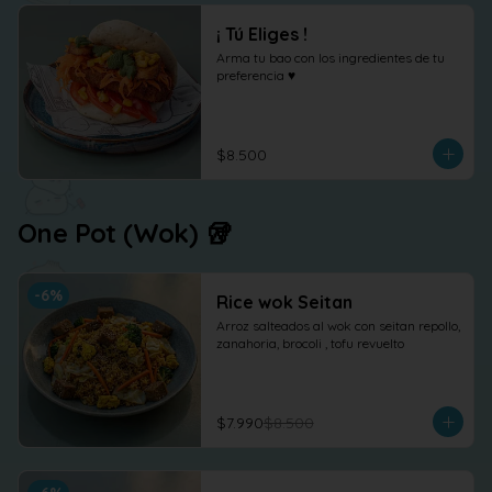
¡ Tú Eliges !
Arma tu bao con los ingredientes de tu 
preferencia ♥
$8.500
One Pot (Wok) 🥡
-
6
%
Rice wok Seitan
Arroz salteados al wok con seitan repollo, 
zanahoria, brocoli , tofu revuelto
$7.990
$8.500