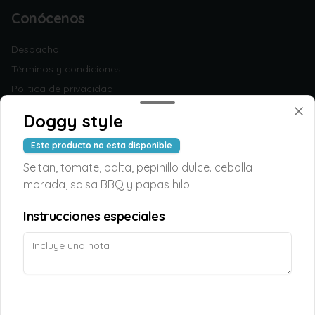
Conócenos
Despacho
Términos y condiciones
Política de privacidad
Redes sociales
Doggy style
Este producto no esta disponible
Instagram
Seitan, tomate, palta, pepinillo dulce. cebolla
Facebook
morada, salsa BBQ y papas hilo.
Mi cuenta
Instrucciones especiales
Pedir
TAOPUNTOS
Iniciar sesión