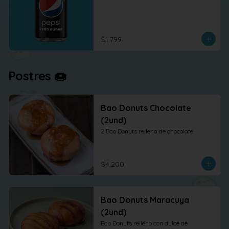
$1.799
Postres 🍩
Bao Donuts Chocolate
(2und)
2 Bao Donuts rellena de chocolate
$4.200
Bao Donuts Maracuya
(2und)
Bao Donuts relleno con dulce de 