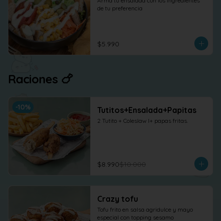
Arma tu ensalada con los ingredientes 
de tu preferencia
$5.990
Raciones 🍗
-
10
%
Tutitos+Ensalada+Papitas
2 Tutito + Coleslaw l+ papas fritas.
$8.990
$10.000
Crazy tofu
Tofu frito en salsa agridulce y mayo 
especial con topping sesamo