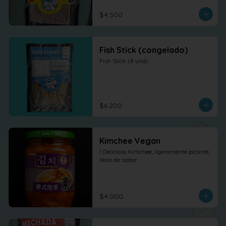
$4.500
Fish Stick (congelado)
Fish Stick (8 und)
$6.200
Kimchee Vegan
1 Delicioso Kimchee, ligeramente picante, 
lleno de sabor.
$4.000