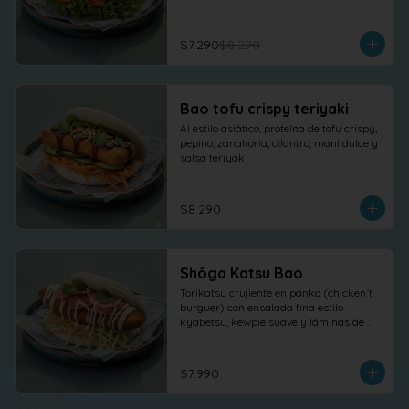
$7.290
$8.290
Bao tofu crispy teriyaki
Al estilo asiático, proteína de tofu crispy, 
pepino, zanahoria, cilantro, maní dulce y 
salsa teriyaki.
$8.290
Shôga Katsu Bao
Torikatsu crujiente en panko (chicken´t 
burguer) con ensalada fina estilo 
kyabetsu, kewpie suave y láminas de 
shõga (jengibre encurtido) como 
protagonista, terminado con 
cilantro fresco.
$7.990