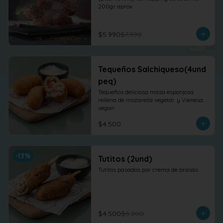
200gr aprox
$5.990
$7.990
Tequeños Salchiqueso(4und
peq)
Tequeños deliciosa masa esponjosa 
rellena de mozarella vegetal  y Vienesa. 
vegan
$4.500
-
13
%
Tutitos (2und)
Tutitos pasados por crema de brasas .
$4.500
$5.200