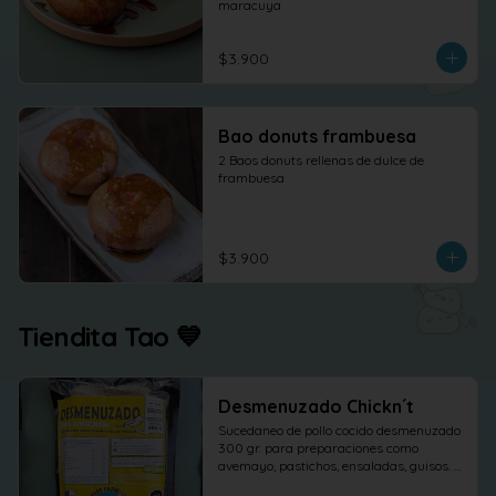
maracuya
$3.900
Bao donuts frambuesa
2 Baos donuts rellenas de dulce de 
frambuesa
$3.900
Tiendita Tao 💙
Desmenuzado Chickn´t
Sucedaneo de pollo cocido desmenuzado 
300 gr. para preparaciones como 
avemayo, pastichos, ensaladas, guisos. 
etc.