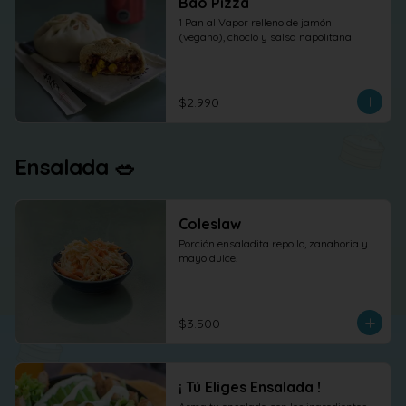
Bao Pizza
1 Pan al Vapor relleno de jamón 
(vegano), choclo y salsa napolitana
$2.990
Ensalada 🥗
Coleslaw
Porción ensaladita repollo, zanahoria y 
mayo dulce.
$3.500
¡ Tú Eliges Ensalada !