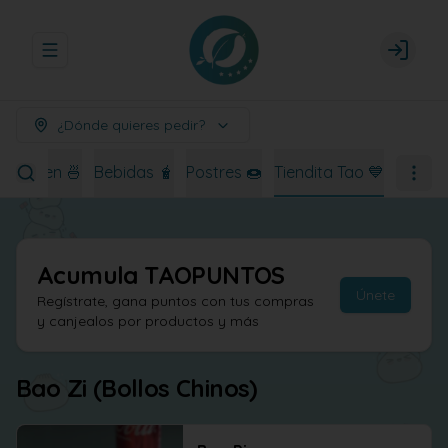
Abrir menu de navegación
Login
¿Dónde quieres pedir?
Ramen 🍜
Bebidas 🧋
Postres 🍩
Tiendita Tao 💙
Acumula
TAOPUNTOS
Únete
Regístrate, gana puntos con tus compras
y canjealos por productos y más
Bao Zi (Bollos Chinos)