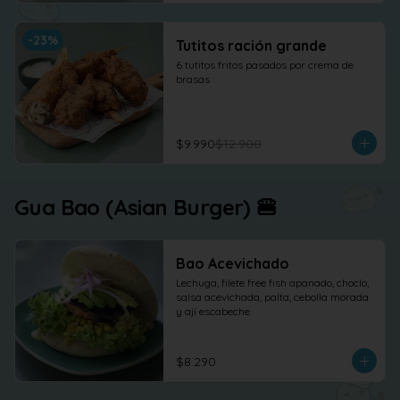
-
23
%
Tutitos ración grande
6 tutitos fritos pasados por crema de 
brasas
$9.990
$12.900
Gua Bao (Asian Burger) 🍔
Bao Acevichado
Lechuga, filete free fish apanado, choclo, 
salsa acevichada, palta, cebolla morada 
y ají escabeche
$8.290