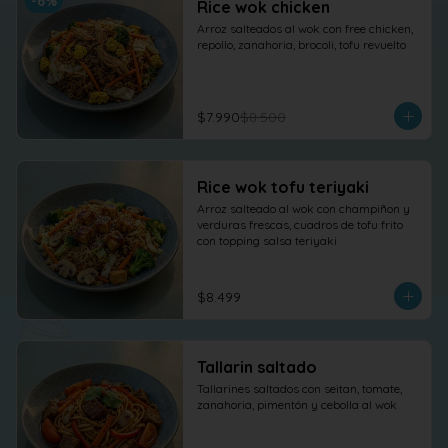
-
6
%
Rice wok chicken
Arroz salteados al wok con free chicken, 
repollo, zanahoria, brocoli, tofu revuelto
$7.990
$8.500
Rice wok tofu teriyaki
Arroz salteado al wok con champiñon y 
verduras frescas, cuadros de tofu frito 
con topping salsa teriyaki
$8.499
Tallarin saltado
Tallarines saltados con seitan, tomate, 
zanahoria, pimentón y cebolla al wok