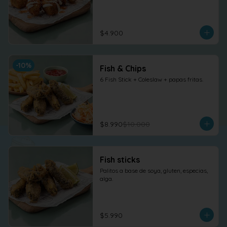
$4.900
-
10
%
Fish & Chips
6 Fish Stick + Coleslaw + papas fritas.
$8.990
$10.000
Fish sticks
Palitos a base de soya, gluten, especias, 
alga.
$5.990