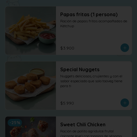
Papas fritas (1 persona)
Ración de papas fritas acompañadas de 
Kétchup
$3.900
Special Nuggets
Nuggets deliciosos, crujientes y con el 
sabor especiado que solo taoveg tiene 
para ti
$5.990
-
25
%
Sweet Chili Chicken
Ración de pollito agridulce frutal 
(picante leve) con topping de sésamo. 